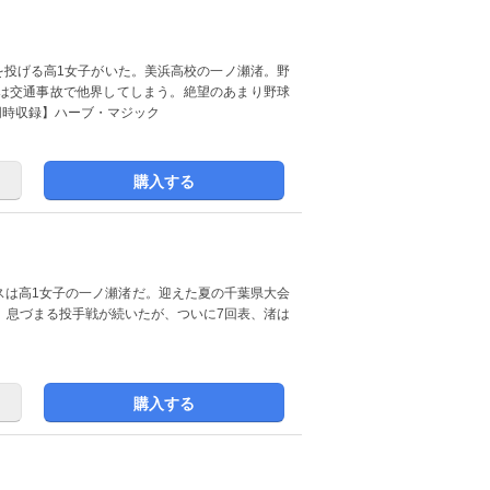
を投げる高1女子がいた。美浜高校の一ノ瀬渚。野
は交通事故で他界してしまう。絶望のあまり野球
同時収録】ハーブ・マジック
購入する
スは高1女子の一ノ瀬渚だ。迎えた夏の千葉県大会
。息づまる投手戦が続いたが、ついに7回表、渚は
購入する