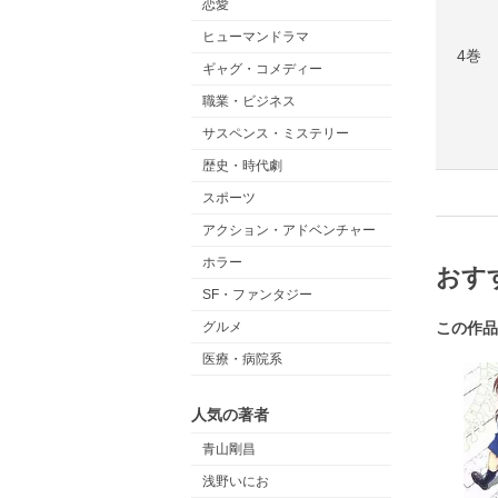
恋愛
ヒューマンドラマ
4巻
ギャグ・コメディー
職業・ビジネス
サスペンス・ミステリー
歴史・時代劇
スポーツ
アクション・アドベンチャー
ホラー
おす
SF・ファンタジー
グルメ
この作品
医療・病院系
人気の著者
青山剛昌
浅野いにお