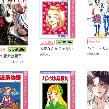
少女漫画
少女漫画
ハニーレモ
天使なんかじゃない
漫画
村田真優
矢沢あい
絶世の悪女は魔王子さまに寵愛される
のりこ
＊あいら＊