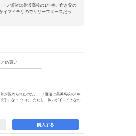
。一ノ瀬渚は美浜高校の1年生。亡き父の
力がイマイチなのでリリーフエースだっ
まとめ買い
参加が認められたのだ。一ノ瀬渚は美浜高校の1年
性投手になっていた。ただし、体力がイマイチなの
購入する