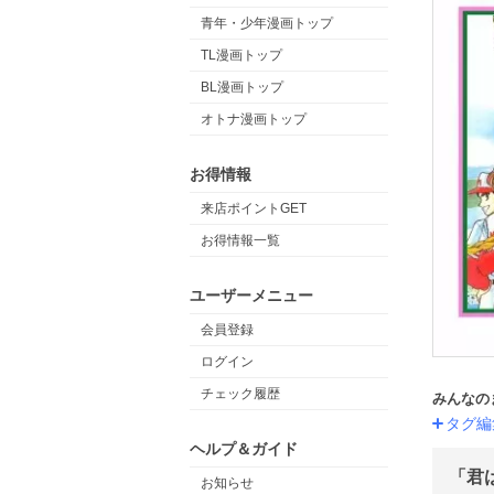
青年・少年漫画トップ
TL漫画トップ
BL漫画トップ
オトナ漫画トップ
お得情報
来店ポイントGET
お得情報一覧
ユーザーメニュー
会員登録
ログイン
チェック履歴
みんなの
タグ編
ヘルプ＆ガイド
「君
お知らせ