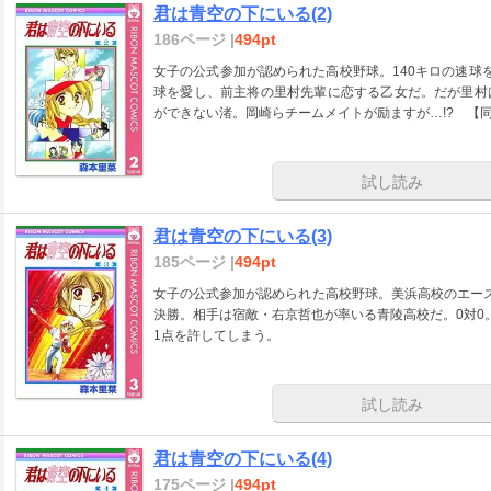
君は青空の下にいる(2)
186ページ |
494pt
女子の公式参加が認められた高校野球。140キロの速球
球を愛し、前主将の里村先輩に恋する乙女だ。だが里村
ができない渚。岡崎らチームメイトが励ますが…!? 【
試し読み
君は青空の下にいる(3)
185ページ |
494pt
女子の公式参加が認められた高校野球。美浜高校のエー
決勝。相手は宿敵・右京哲也が率いる青陵高校だ。0対0
1点を許してしまう。
試し読み
君は青空の下にいる(4)
175ページ |
494pt