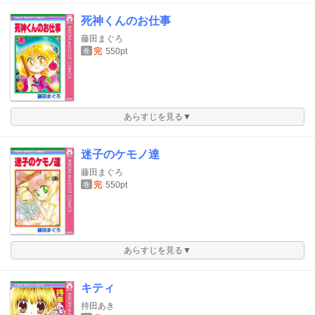
死神くんのお仕事
藤田まぐろ
完
550pt
巻
あらすじを見る▼
迷子のケモノ達
藤田まぐろ
完
550pt
巻
あらすじを見る▼
キティ
持田あき