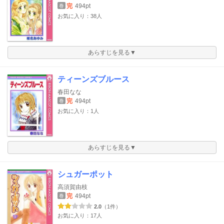
完
494pt
巻
お気に入り：38人
あらすじを見る▼
ティーンズブルース
春田なな
完
494pt
巻
お気に入り：1人
あらすじを見る▼
シュガーポット
高須賀由枝
完
494pt
巻
2.0
（1件）
お気に入り：17人