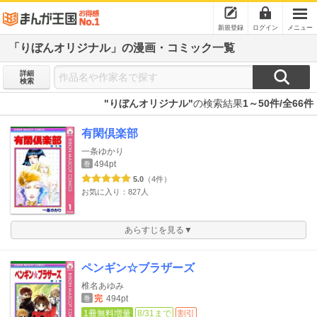
新規登録
ログイン
メニュー
「りぼんオリジナル」の漫画・コミック一覧
詳細
検索
"りぼんオリジナル"
の検索結果
1～50件/全66件
有閑倶楽部
一条ゆかり
494pt
巻
5.0
（4件）
お気に入り：827人
あらすじを見る▼
ペンギン☆ブラザーズ
椎名あゆみ
完
494pt
巻
1冊無料増量
8/31まで
割引