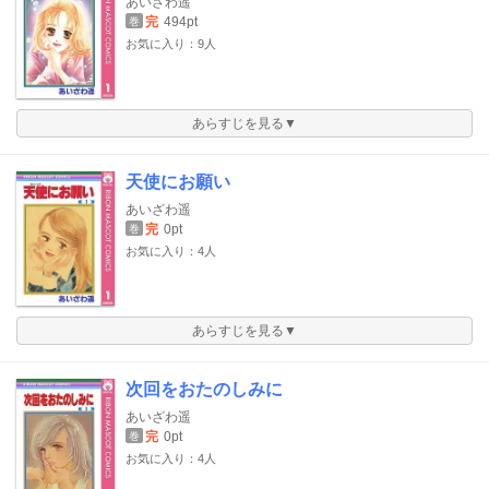
あいざわ遥
完
494pt
巻
お気に入り：9人
あらすじを見る▼
天使にお願い
あいざわ遥
完
0pt
巻
お気に入り：4人
あらすじを見る▼
次回をおたのしみに
あいざわ遥
完
0pt
巻
お気に入り：4人