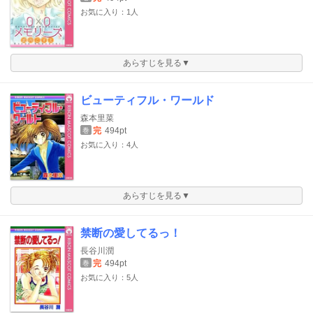
お気に入り：1人
あらすじを見る▼
ビューティフル・ワールド
森本里菜
完
494pt
巻
お気に入り：4人
あらすじを見る▼
禁断の愛してるっ！
長谷川潤
完
494pt
巻
お気に入り：5人