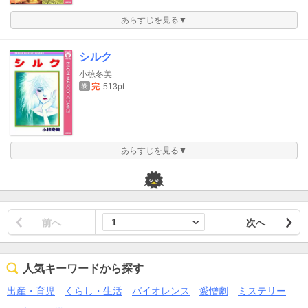
あらすじを見る▼
シルク
小椋冬美
完
513pt
巻
あらすじを見る▼
前へ
次へ
人気キーワードから探す
出産・育児
くらし・生活
バイオレンス
愛憎劇
ミステリー