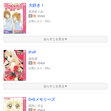
大好き！
水沢めぐみ
完
494pt
巻
お気に入り：15人
あらすじを見る▼
P×P
吉住渉
完
494pt
巻
お気に入り：29人
あらすじを見る▼
0×0メモリーズ
武内こずえ
完
494pt
巻