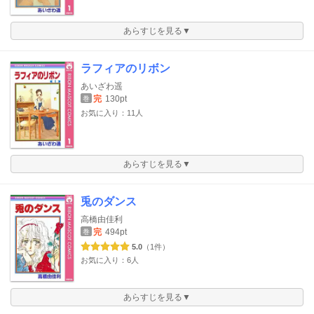
あらすじを見る▼
ラフィアのリボン
あいざわ遥
完
130pt
巻
お気に入り：11人
あらすじを見る▼
兎のダンス
高橋由佳利
完
494pt
巻
5.0
（1件）
お気に入り：6人
あらすじを見る▼