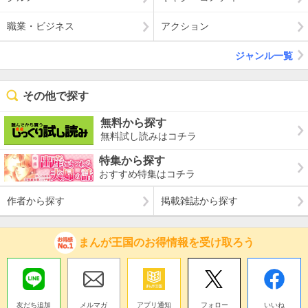
職業・ビジネス
アクション
ジャンル一覧
その他で探す
無料から探す
無料試し読みはコチラ
特集から探す
おすすめ特集はコチラ
作者から探す
掲載雑誌から探す
まんが王国のお得情報を受け取ろう
友だち追加
メルマガ
アプリ通知
フォロー
いいね