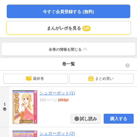
今すぐ会員登録する (無料)
まんがレポを見る
1件
全巻の情報を
閉じる
巻一覧
最終巻
まとめ買い
シュガーポット(1)
185ページ
|
494pt
1
巻
試し読み
購入する
シュガーポット(2)