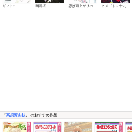
恋は雨上がりのように
ギフト±
幽麗塔
ヒメゴト～十九歳の制服～
「
高須賀由枝
」 のおすすめ作品