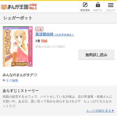
新規登録
ログイン
メニュー
シュガーポット
少女
高須賀由枝
（たかすかゆえ）
3巻
完結
17人
がお気に入り登録中
無料試し読み
みんなのまんがタグ
タグ編集
あらすじ | ストーリー
両親の経営するカフェで、バイトをしている沙保は、店の常連客・各務さんに
片想い中。ある日、思い切って告白を決心するけれど!? ちょっぴり大人なホ
ットラブ。
もっと詳細を見る▼