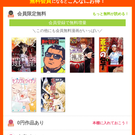
無料会員
こんなにお得！
になると
会員限定無料
もっと無料が読める！
会員登録で無料増量
＼この他にも会員無料漫画がいっぱい／
0円作品あり
本棚に入れておこう！