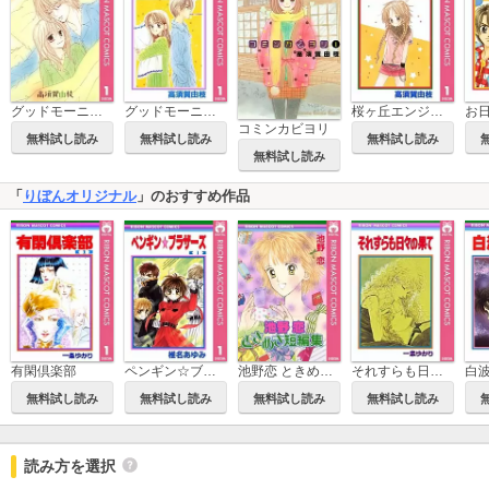
グッドモーニング・キス
グッドモーニング・コール RMCオリジナル
桜ヶ丘エンジェルズ
コミンカビヨリ
無料試し読み
無料試し読み
無料試し読み
無料試し読み
「
りぼんオリジナル
」のおすすめ作品
有閑倶楽部
ペンギン☆ブラザーズ
池野恋 ときめき短編集
それすらも日々の果て
白
無料試し読み
無料試し読み
無料試し読み
無料試し読み
読み方を選択