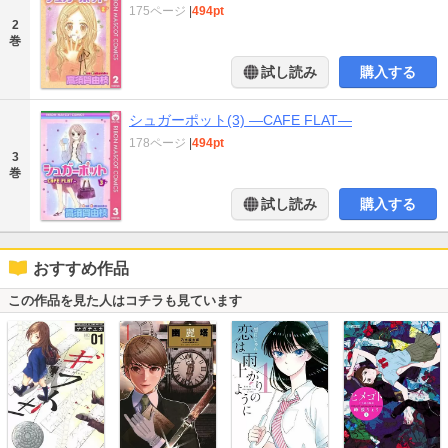
175ページ
|
494pt
2
巻
試し読み
購入する
シュガーポット(3) ―CAFE FLAT―
178ページ
|
494pt
3
巻
試し読み
購入する
おすすめ作品
この作品を見た人はコチラも見ています