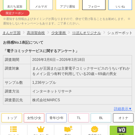
友だち追加
メルマガ
アプリ通知
フォロー
いいね
限定クーポン
※通知する情報およびタイミングが異なりますので、併せて受け取ることをお勧めします。 ※
通知をしないキャンペーンもあります。ご了承ください。
まんが王国
高須賀由枝
少女漫画
りぼんオリジナル
シュガーポット
お得感No.1表記について
「電子コミックサービスに関するアンケート」
調査期間
2026年3月6日～2026年3月18日
調査対象
まんが王国または主要電子コミックサービスのうちいずれか
をメイン且つ有料で利用している20歳～69歳の男女
サンプル数
1,236サンプル
調査方法
インターネットリサーチ
調査委託先
株式会社MARCS
詳細表示▼
トップ
女性/少女
青年/少年
TL
BL
オトナ