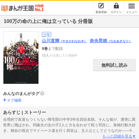
新規登録
ログイン
メニュー
100万の命の上に俺は立っている 分冊版
少年
山川直輝
奈央晃徳
（やまかわなおき）
（なおあきなり）
9巻
まで配信
13人
がお気に入り登録中
無料試し読み
みんなのまんがタグ
タグ編集
あらすじ | ストーリー
合理的で友達もつくらない帰宅部の中学3年生四谷友助。そんな彼が、唐突に異
世界に飛ばされ、同級生の女の子2人と力を合わせて戦う羽目に。単独行動大好
き、独自の視点でマイペース道を行く四谷は、主人公としてどうなのか――!!?
アンチファンタジーを謳う、ファンタジー異色作!! 【#1「ゲリラ農奴と終わり
もっと詳細を見る▼