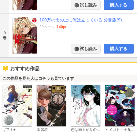
試し読み
購入する
100万の命の上に俺は立っている 分冊版(9)
39ページ
|
140pt
9
巻
試し読み
購入する
おすすめ作品
この作品を見た人はコチラも見ています
恋は雨上がりのように
ギフト±
幽麗塔
ヒメゴト～十九歳の制服～