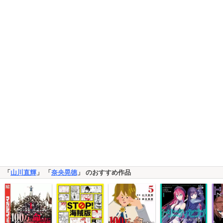
「
山川直輝
」 「
奈央晃徳
」 のおすすめ作品