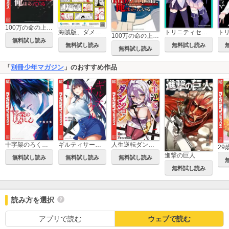
100万の命の上に俺は立っている
海賊版、ダメ、絶対。～「STOP！ 海賊版」漫画描きおろし16作品集～
トリニティセブン アナスタシア聖伝
100万の命の上に俺は立っている（5） ワケあり無料版
無料試し読み
無料試し読み
無料試し読み
無料試し読み
「
別冊少年マガジン
」のおすすめ作品
十字架のろくにん
ギルティサークル
人生逆転ダンジョン
進撃の巨人
無料試し読み
無料試し読み
無料試し読み
無料試し読み
読み方を選択
アプリで読む
ウェブで読む