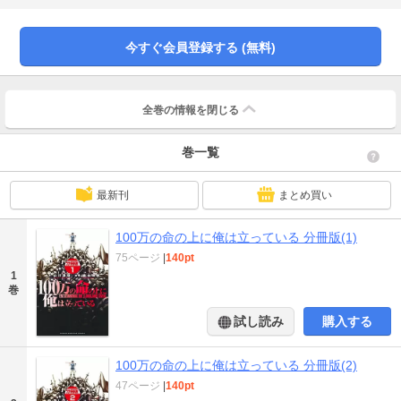
の始まり」を収録】
今すぐ会員登録する (無料)
全巻の情報を
閉じる
巻一覧
最新刊
まとめ買い
100万の命の上に俺は立っている 分冊版(1)
75ページ
|
140pt
1
巻
試し読み
購入する
100万の命の上に俺は立っている 分冊版(2)
47ページ
|
140pt