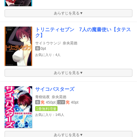
あらすじを見る▼
トリニティセブン 7人の魔書使い【タテス
ク】
サイトウケンジ
奈央晃徳
0pt
巻
お気に入り：4人
あらすじを見る▼
サイコバスターズ
青樹佑夜
奈央晃徳
完
450pt
完
40pt
巻
コマ
1冊無料増量
お気に入り：145人
あらすじを見る▼