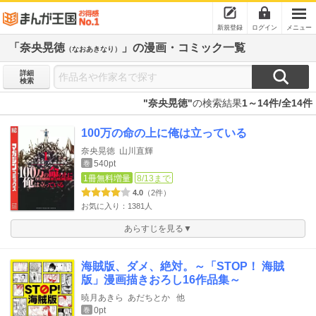
新規登録
ログイン
メニュー
「奈央晃徳
」の漫画・コミック一覧
（なおあきなり）
詳細
検索
"奈央晃徳"
の検索結果
1～14件/全14件
100万の命の上に俺は立っている
奈央晃徳
山川直輝
540pt
巻
1冊無料増量
8/13まで
4.0
（2件）
お気に入り：1381人
あらすじを見る▼
海賊版、ダメ、絶対。～「STOP！ 海賊
版」漫画描きおろし16作品集～
暁月あきら
あだちとか
他
0pt
巻