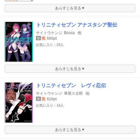
あらすじを見る▼
トリニティセブン アナスタシア聖伝
サイトウケンジ
Bcoca
他
完
660pt
巻
お気に入り：24人
あらすじを見る▼
トリニティセブン レヴィ忍伝
サイトウケンジ
華尾ス太郎
他
完
620pt
巻
お気に入り：14人
あらすじを見る▼