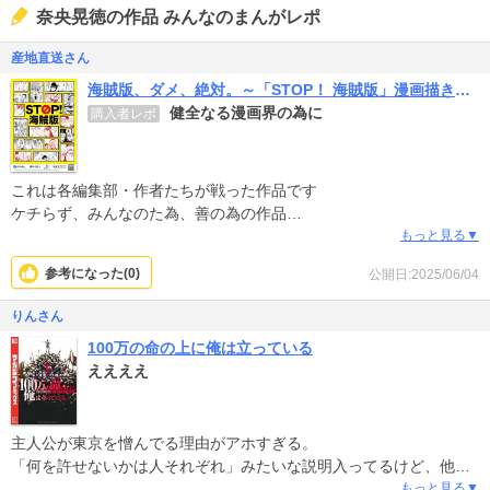
奈央晃徳の作品 みんなのまんがレポ
産地直送さん
海賊版、ダメ、絶対。～「STOP！ 海賊版」漫画描きおろし16作品集～
健全なる漫画界の為に
購入者レポ
これは各編集部・作者たちが戦った作品です
ケチらず、みんなのた為、善の為の作品
その為無料なので、見て欲しい作品です
もっと見る▼
私も漫画アニメ大好きです
参考になった(
0
)
公開日:2025/06/04
りんさん
100万の命の上に俺は立っている
ええええ
主人公が東京を憎んでる理由がアホすぎる。
「何を許せないかは人それぞれ」みたいな説明入ってるけど、他国
の政治や経済にやたらと洞察力を働かせる賢い設定のわりに、自分
もっと見る▼