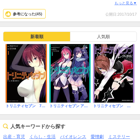
安っぽい正義感振りかざすより共感できます。
もっと見る▼
ストーリーはラノベ的なご都合展開が気になりますが、ライトにさ
参考になった(
45
)
公開日:2017/10/17
くっと楽しめるのは良いです。
新着順
人気順
トリニティセブン 7人の魔書使い【タテスク】
トリニティセブン レヴィ忍伝
トリニティセブン アナスタシア聖伝
人気キーワードから探す
出産・育児
くらし・生活
バイオレンス
愛憎劇
ミステリー