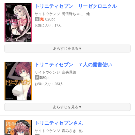
トリニティセブン リーゼクロニクル
サイトウケンジ
阿倍野ちゃこ
他
完
620pt
巻
お気に入り：17人
あらすじを見る▼
トリニティセブン ７人の魔書使い
サイトウケンジ
奈央晃徳
580pt
巻
お気に入り：253人
あらすじを見る▼
トリニティセブンさん
サイトウケンジ
森みさき
他