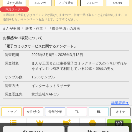
友だち追加
メルマガ
アプリ通知
フォロー
いいね
限定クーポン
※通知する情報およびタイミングが異なりますので、併せて受け取ることをお勧めします。 ※
通知をしないキャンペーンもあります。ご了承ください。
まんが王国
著者・作者
「奈央晃徳」の漫画
お得感No.1表記について
「電子コミックサービスに関するアンケート」
調査期間
2026年3月6日～2026年3月18日
調査対象
まんが王国または主要電子コミックサービスのうちいずれか
をメイン且つ有料で利用している20歳～69歳の男女
サンプル数
1,236サンプル
調査方法
インターネットリサーチ
調査委託先
株式会社MARCS
詳細表示▼
トップ
女性/少女
青年/少年
TL
BL
オトナ
無料
ジャンル
ランキング
新刊
来店ﾎﾟｲﾝﾄ