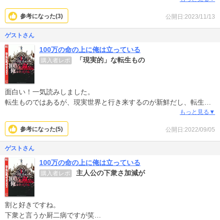
は子供の頃の「山の遊び場を東京の土建屋に潰された＆山のウサギ
参考になった(
3
)
公開日:2023/11/13
親子も巻き込まれた」という理由だけで都民を大量抹殺したいまで
憎むのは無理があるでしょ。せめてその土建屋だけにしてよ、憎悪
ゲストさん
の対象は。
100万の命の上に俺は立っている
「現実的」な転生もの
購入者レポ
ちな主人公は九州出身だけど、九州の企業を個人的に憎んでる人は
いても九州全体を滅ぼしたい思考に至る人はこの世にいないと思う
よ…。
面白い！一気読みしました。
転生ものではあるが、現実世界と行き来するのが新鮮だし、転生世
界の解決しなければならない問題もリアルで、解決には頭を使うも
もっと見る▼
のばかり。物語が進めば進むほど、複雑になっていき、それでも解
参考になった(
5
)
公開日:2022/09/05
決する登場人物たちがすごい。頭いい！
全員いずれなんらかの形で役に立つのが読んでいて気分がいい。
ゲストさん
100万の命の上に俺は立っている
主人公の下衆さ加減が
購入者レポ
割と好きですね。
下衆と言うか厨二病ですが笑