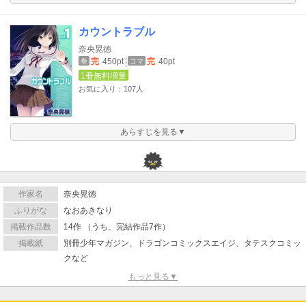
カウントラブル
奈央晃徳
完
450pt
完
40pt
巻
コマ
1冊無料増量
お気に入り：107人
あらすじを見る▼
作家名
奈央晃徳
ふりがな
なおあきなり
掲載作品数
14作 （うち、完結作品7作）
掲載紙
別冊少年マガジン、ドラゴンコミックスエイジ、タテスクコミッ
クなど
もっと見る▼