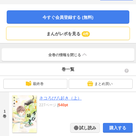
が広がって…!? 雑誌掲載時に圧倒的共感を呼んだ前後編読み切り「家族前
夜」前編も同時収録。
今すぐ会員登録する (無料)
まんがレポを見る
4件
全巻の情報を
閉じる
巻一覧
最終巻
まとめ買い
ネコろび八起き（上）
227ページ
|
540pt
1
巻
試し読み
購入する