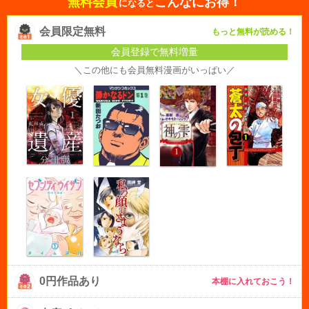
無料会員
こんなにお得！
になると
会員限定無料
もっと無料が読める！
会員登録で無料増量
＼この他にも会員無料漫画がいっぱい／
0円作品あり
本棚に入れておこう！