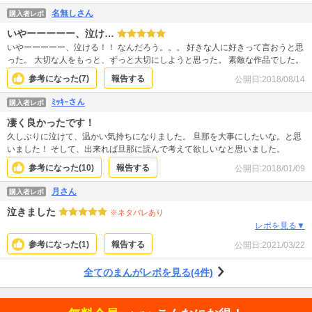
名無しさん
購入者レポ
いやーーーーー、泣け…
いやーーーーー、泣ける！！ なんだろう。。。 好きな人に好きって言おうと思
った。 大切な人をもっと、ずっと大切にしようと思った。 素敵な作品でした。
参考になった(
7
)
報告する
公開日:
2018/08/14
ﾐｯｷｰさん
購入者レポ
凄く良かったです！
久しぶりに泣けて、温かい気持ちになりました。 旦那を大事にしたいな。と思
いました！ そして、出来れば旦那に読んで考えて欲しいなと思いました。
参考になった(
10
)
報告する
公開日:
2018/01/09
月さん
購入者レポ
泣きました
※ネタバレあり
レポを見る▼
参考になった(
1
)
報告する
公開日:
2021/03/22
全てのまんがレポを見る(4件)