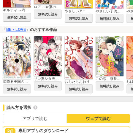
ロア ～奈落のヒロイン～
ギルティ ～鳴かぬ蛍が身を焦がす～
やさしいアニキのつくりかた
やさしい子供のつくりかた
無料試し読み
無料試し読み
無料試し読み
無料試し読み
「
BE・LOVE
」のおすすめ作品
サレ妻シタ夫の恋人たち
この恋、茶番につき!?
星降る王国のニナ
おちたらおわり
ち
無料試し読み
無料試し読み
無料試し読み
無料試し読み
読み方を選択
アプリで読む
ウェブで読む
専用アプリのダウンロード