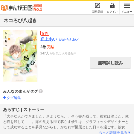
新規登録
ログイン
メニュー
ネコろび八起き
女性
丘上あい
（おかうえあい）
2巻
完結
247人
がお気に入り登録中
無料試し読み
みんなのまんがタグ
タグ編集
あらすじ | ストーリー
「大事な人ができました。さようなら。」そう書き残して、彼女は消えた。俺
と猫を残して――。海の見える街で暮らす優生は、グラフィックデザイナーと
して成功することを夢見ながらも、かなわず鬱屈とした日々を過ごす。彼女の
茜にも出ていかれ、どん底の優生だったが、猫がきっかけで思いもよらぬ世界
もっと詳細を見る▼