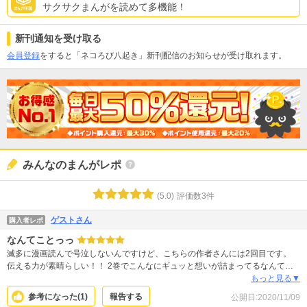
サクサクまんがを読めて多機能！
新刊通知を受け取る
会員登録
をすると「ネコろび八起き」新刊配信のお知らせが受け取れます。
みんなのまんがレポ
(
5.0
)
評価数
3
件
ゲストさん
購入者レポ
なんてことっっ
滅多に漫画読んで号泣しないんですけど、こちらの作者さんには2回目です。
伝える力が素晴らしい！！ 2巻でこんなにギュッと想いが詰まってるなんて…
大事な事たくさん入ってます。 是非読んで頂きたいです。 あわよくば、映画化
もっと見る▼
されて欲しいです。
参考になった(
1
)
報告する
公開日:
2020/11/09