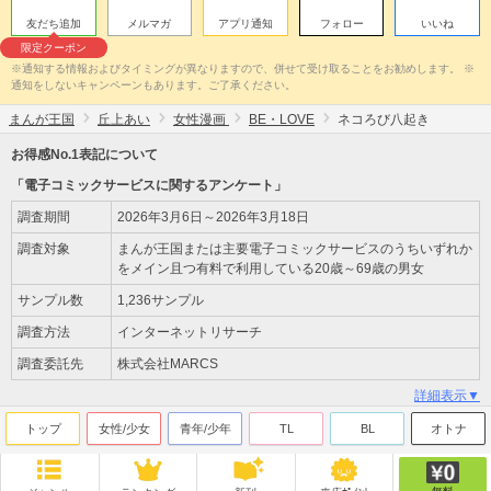
友だち追加
メルマガ
アプリ通知
フォロー
いいね
限定クーポン
※通知する情報およびタイミングが異なりますので、併せて受け取ることをお勧めします。 ※
通知をしないキャンペーンもあります。ご了承ください。
まんが王国
丘上あい
女性漫画
BE・LOVE
ネコろび八起き
お得感No.1表記について
「電子コミックサービスに関するアンケート」
調査期間
2026年3月6日～2026年3月18日
調査対象
まんが王国または主要電子コミックサービスのうちいずれか
をメイン且つ有料で利用している20歳～69歳の男女
サンプル数
1,236サンプル
調査方法
インターネットリサーチ
調査委託先
株式会社MARCS
詳細表示▼
トップ
女性/少女
青年/少年
TL
BL
オトナ