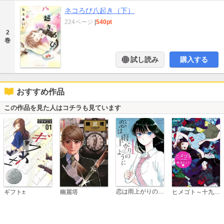
ネコろび八起き（下）
224ページ
|
540pt
2
巻
試し読み
購入する
おすすめ作品
この作品を見た人はコチラも見ています
恋は雨上がりのように
ギフト±
幽麗塔
ヒメゴト～十九歳の制服～