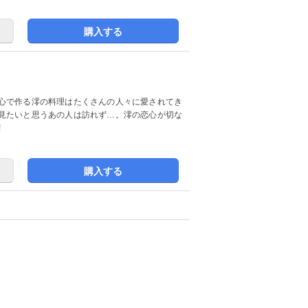
購入する
心で作る澪の料理はたくさんの人々に愛されてき
見たいと思うあの人は訪れず…。澪の恋心が切な
!
購入する