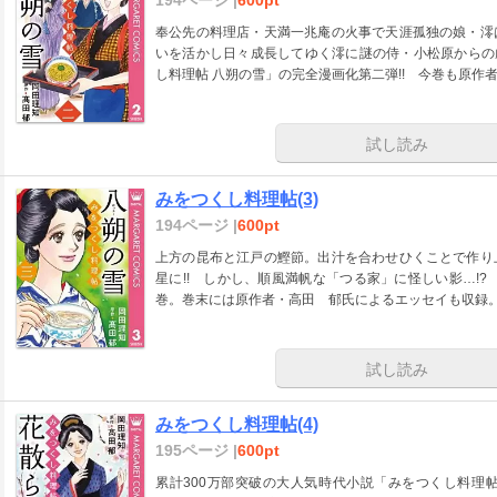
奉公先の料理店・天満一兆庵の火事で天涯孤独の娘・澪
いを活かし日々成長してゆく澪に謎の侍・小松原からの
し料理帖 八朔の雪」の完全漫画化第二弾!! 今巻も原作
試し読み
みをつくし料理帖(3)
194ページ |
600pt
上方の昆布と江戸の鰹節。出汁を合わせひくことで作り
星に!! しかし、順風満帆な「つる家」に怪しい影…!
巻。巻末には原作者・高田 郁氏によるエッセイも収録
試し読み
みをつくし料理帖(4)
195ページ |
600pt
累計300万部突破の大人気時代小説「みをつくし料理