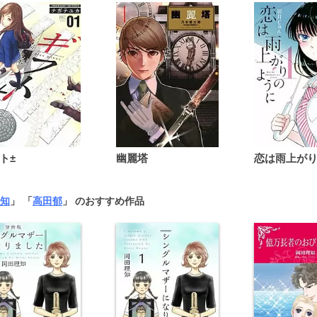
ト±
幽麗塔
知
」 「
高田郁
」 のおすすめ作品