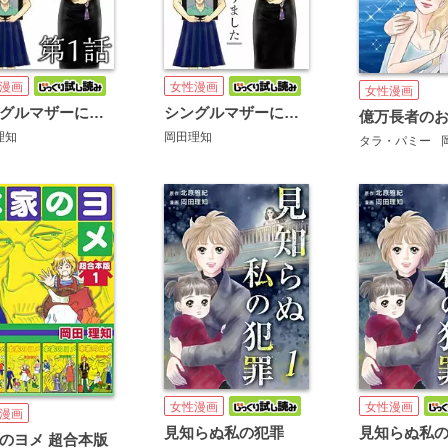
漫画
女性漫画
女性漫画
シングルマザーになりました 分冊版
シングルマザーになりました
理知
岡田理知
タラ・パミー
女性漫画
女性漫画
漫画
見知らぬ私の犯罪
のヨメ 超合本版