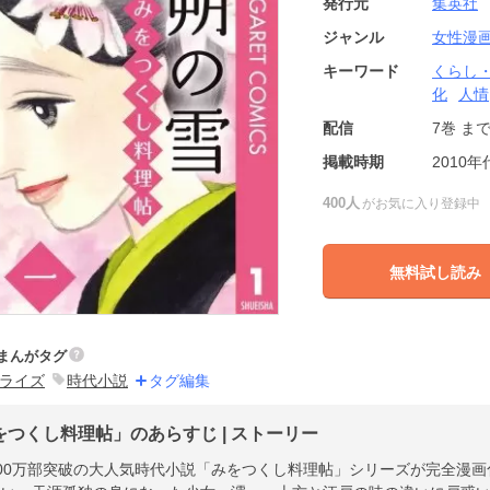
発行元
集英社
ジャンル
女性漫
キーワード
くらし
化
人情
配信
7巻
ま
掲載時期
2010年
400人
がお気に入り登録中
無料試し読み
まんがタグ
ライズ
時代小説
タグ編集
をつくし料理帖」のあらすじ | ストーリー
00万部突破の大人気時代小説「みをつくし料理帖」シリーズが完全漫画