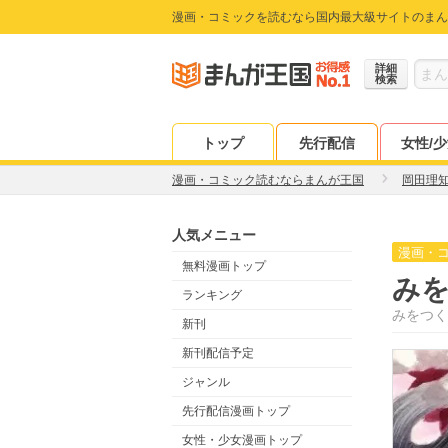
漫画・コミックを読むなら国内最大級サイトのまん
詳細
検索
トップ
先行配信
女性/
漫画・コミック読むならまんが王国
岡田理
人気メニュー
漫画・
無料漫画トップ
み
ランキング
みをつく
新刊
新刊配信予定
ジャンル
先行配信漫画トップ
女性・少女漫画トップ