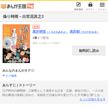
新規登録
ログイン
メニュー
偽り時雨－出世花其之3
女性
黒沢明世
高田郁
（くろさわあきよ）
（たかだかおる）
1巻
まで配信
26人
がお気に入り登録中
無料試し読み
みんなのまんがタグ
タグ編集
あらすじ | ストーリー
江戸時代の納棺師・三昧聖として成長する少女・正縁。彼女の元に、一人の女
郎が葬送の依頼に訪れた。依頼先で正縁を待ち受けていた不可解な“謎”とは…。
もっと詳細を見る▼