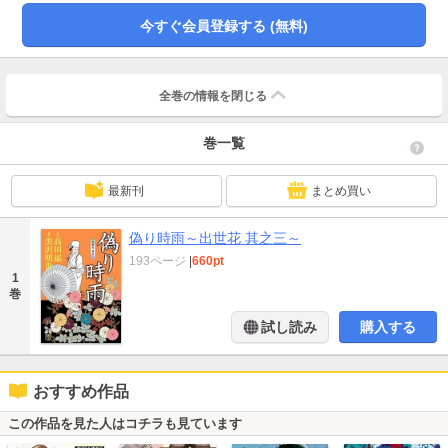
今すぐ会員登録する (無料)
全巻の情報を
閉じる
巻一覧
最新刊
まとめ買い
偽り時雨～出世花 其之三～
193ページ
|
660pt
1
巻
試し読み
購入する
おすすめ作品
この作品を見た人はコチラも見ています