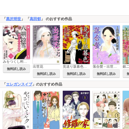
「
黒沢明世
」 「
高田郁
」 のおすすめ作品
みをつくし料理帖
出世花
見送り坂暮色－出世花 其之4
落合螢－出世花 其之2
銀
無料試し読み
無料試し読み
無料試し読み
無料試し読み
「
エレガンスイブ
」のおすすめ作品