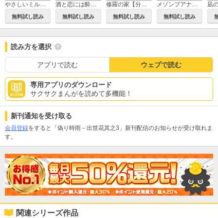
修羅の家【分冊版】
やさしいミルク【電子単行本】
酒と恋には酔って然るべき【電子単行本】
メゾンプアナの7人の食卓【電子単行本】
凪
無料試し読み
無料試し読み
無料試し読み
無料試し読み
読み方を選択
アプリで読む
ウェブで読む
専用アプリのダウンロード
サクサクまんがを読めて多機能！
新刊通知を受け取る
会員登録
をすると「偽り時雨－出世花其之3」新刊配信のお知らせが受け取れま
す。
関連シリーズ作品