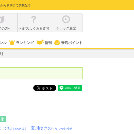
品から新刊まで多数配信！
チェック履歴
ての方へ
ヘルプ/よくある質問
ンル
ランキング
新刊
来店ポイント
版】
マ化
世
夏川ゆきの
（くろさわあきよ）
（なつかわゆき