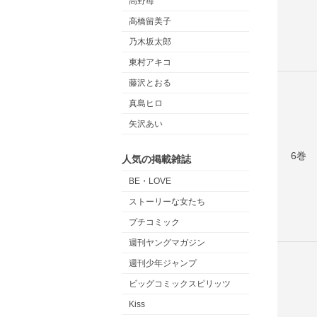
高野苺
高橋留美子
乃木坂太郎
東村アキコ
藤沢とおる
真島ヒロ
矢沢あい
6巻
人気の掲載雑誌
BE・LOVE
ストーリーな女たち
プチコミック
週刊ヤングマガジン
週刊少年ジャンプ
ビッグコミックスピリッツ
Kiss