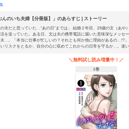
集
ぶんのいち夫婦【分冊版】」のあらすじ | ストーリー
の夫だと思っていた…“あの日”までは」 結婚２年目、29歳の文（あ
生活を送っていた。ある日、文は夫の携帯電話に届いた意味深なメッセ
夫…。「本当に仕事が忙しいの？それとも何か他に理由があるの…!?」
ないリスクをとるか、自分の心に収めてこれからの日常を守るか…。迷
＼無料試し読み増量中！／
1巻