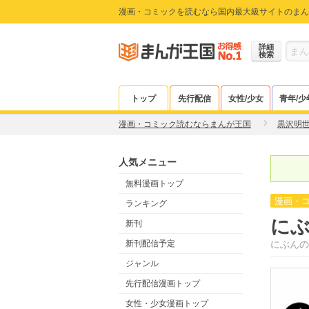
漫画・コミックを読むなら国内最大級サイトのまん
詳細
検索
トップ
先行配信
女性/少女
青年/少
漫画・コミック読むならまんが王国
黒沢明
人気メニュー
無料漫画トップ
漫画・
ランキング
に
新刊
新刊配信予定
にぶんの
ジャンル
先行配信漫画トップ
女性・少女漫画トップ