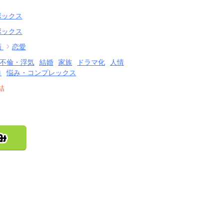
ボックス
ボックス
画
恋愛
不倫・浮気
結婚
家族
ドラマ化
人情
ロ
悩み・コンプレックス
結