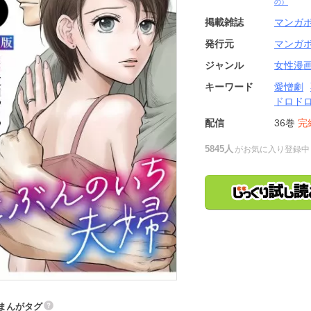
の）
掲載雑誌
マンガ
発行元
マンガ
ジャンル
女性漫
キーワード
愛憎劇
ドロド
配信
36巻
完
5845人
がお気に入り登録中
まんがタグ