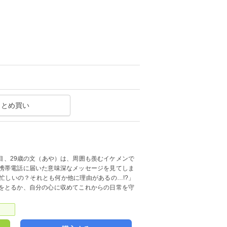
まとめ買い
年目、29歳の文（あや）は、周囲も羨むイケメンで
携帯電話に届いた意味深なメッセージを見てしま
忙しいの？それとも何か他に理由があるの…!?」
をとるか、自分の心に収めてこれからの日常を守