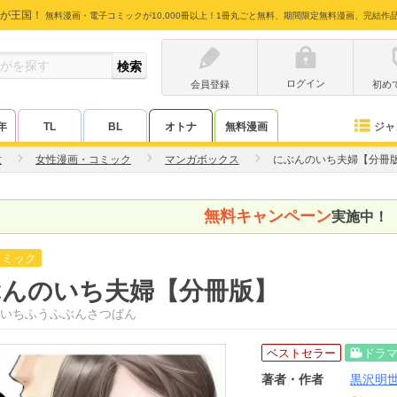
が王国！
無料漫画・電子コミックが10,000冊以上！1冊丸ごと無料、期間限定無料漫画、完結作
ログイン
会員登録
初め
ジャ
年
TL
BL
オトナ
無料漫画
世
女性漫画・コミック
マンガボックス
にぶんのいち夫婦【分冊
無料キャンペーン
実施中！
コミック
ぶんのいち夫婦【分冊版】
いちふうふぶんさつばん
ベストセラー
ドラ
著者・作者
黒沢明