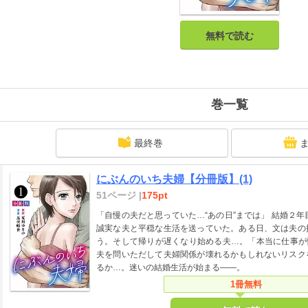
無料で読む
巻一覧
最終巻
にぶんのいち夫婦【分冊版】(1)
51ページ |
175pt
「自慢の夫だと思っていた…“あの日”までは」 結婚２
誠実な夫と平穏な生活を送っていた。ある日、文は夫の
う。そして帰りが遅くなり始める夫…。「本当に仕事が
夫を問いただして夫婦関係が壊れるかもしれないリスク
るか…。迷いの結婚生活が始まる――。
1冊無料