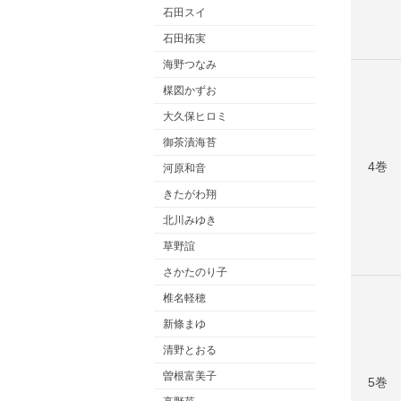
石田スイ
石田拓実
海野つなみ
楳図かずお
大久保ヒロミ
御茶漬海苔
4巻
河原和音
きたがわ翔
北川みゆき
草野誼
さかたのり子
椎名軽穂
新條まゆ
清野とおる
曽根富美子
5巻