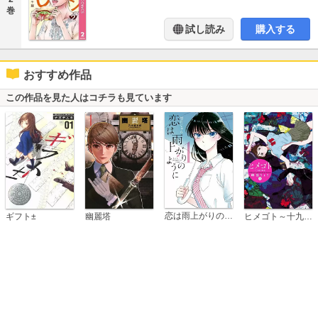
巻
試し読み
購入する
おすすめ作品
この作品を見た人はコチラも見ています
恋は雨上がりのように
ギフト±
幽麗塔
ヒメゴト～十九歳の制服～