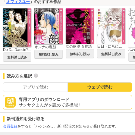
「
オフィスユー
」のおすすめ作品
女の欲望 百物語
日日（にちにち）べんとう
オンナの裏顔
Do Da Dancin'! ヴェネチア国際編
ふ
無料試し読み
無料試し読み
無料試し読み
無料試し読み
読み方を選択
アプリで読む
ウェブで読む
専用アプリのダウンロード
サクサクまんがを読めて多機能！
新刊通知を受け取る
会員登録
をすると「ハケンめし」新刊配信のお知らせが受け取れます。