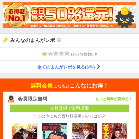
みんなのまんがレポ
(
1.0
)
評価数
6
件
全てのまんがレポを見る(6件)
無料会員
こんなにお得！
になると
会員限定無料
もっと無料が読める！
会員登録で無料増量
＼この他にも会員無料漫画がいっぱい／