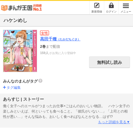
新規登録
ログイン
メニュー
ハケンめし
女性
高田千種
（たかだちぐさ）
2巻
まで配信
159人
がお気に入り登録中
無料試し読み
みんなのまんがタグ
タグ編集
あらすじ | ストーリー
働く女子へのエールがつまったお仕事×ごはんのおいしい物語。 ハケン女子の
楽しみといえば、何といっても食べること。「彼氏がいない…」「上司との相
性が悪い…」そんな悩みも、おいしく食べればなんとかなる…はず!?
もっと詳細を見る▼