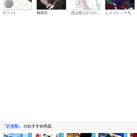
恋は雨上がりのように
ギフト±
幽麗塔
ヒメゴト～十九歳の制服～
「
許斐剛
」 のおすすめ作品