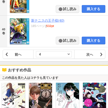
巻
試し読み
購入する
新テニスの王子様(40)
185ページ
|
532pt
40
巻
試し読み
購入する
前へ
次へ
おすすめ作品
この作品を見た人はコチラも見ています