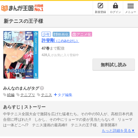
新規登録
ログイン
メニュー
新テニスの王子様
少年
映画化
アニメ化
許斐剛
（このみたけし）
47巻
まで配信
428人
がお気に入り登録中
無料試し読み
みんなのまんがタグ
続編
テニプリ
テニス
タグ編集
あらすじ | ストーリー
中学テニス全国大会で激闘を広げた猛者たち。その中の50人が、高校日本代表
合宿に呼ばれた!! しかし、その中にリョーマの姿が見当たらない!! リョーマ
は一体どこへ!? テニス漫画の最高峰!! テニスの王子様、新章開幕!!
もっと詳細を見る▼