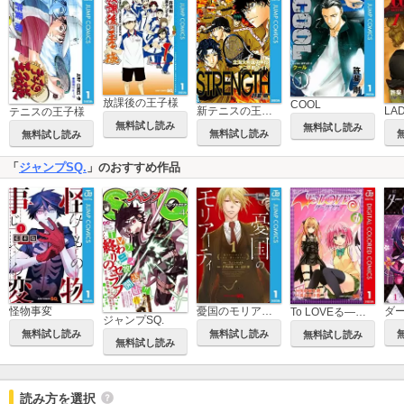
放課後の王子様
COOL
新テニスの王子様 立海大附属中学校テニス部ガイド『STRENGTH』
LA
テニスの王子様
無料試し読み
無料試し読み
無料試し読み
無料試し読み
「
ジャンプSQ.
」のおすすめ作品
怪物事変
憂国のモリアーティ
To LOVEる―とらぶる―ダークネス カラー版
ジャンプSQ.
無料試し読み
無料試し読み
無料試し読み
無料試し読み
読み方を選択