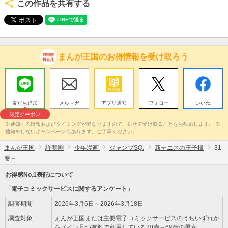
この作品を共有する
まんが王国のお得情報を受け取ろう
友だち追加
メルマガ
アプリ通知
フォロー
いいね
限定クーポン
※通知する情報およびタイミングが異なりますので、併せて受け取ることをお勧めします。 ※
通知をしないキャンペーンもあります。ご了承ください。
まんが王国
許斐剛
少年漫画
ジャンプSQ.
新テニスの王子様
31
巻～
お得感No.1表記について
「電子コミックサービスに関するアンケート」
調査期間
2026年3月6日～2026年3月18日
調査対象
まんが王国または主要電子コミックサービスのうちいずれか
をメイン且つ有料で利用している20歳～69歳の男女