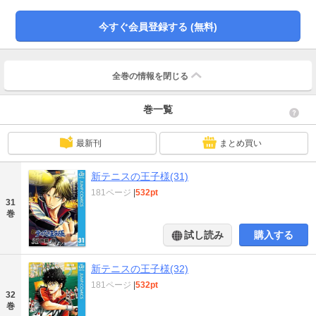
今すぐ会員登録する (無料)
全巻の情報を
閉じる
巻一覧
最新刊
まとめ買い
新テニスの王子様(31)
181ページ
|
532pt
31
巻
試し読み
購入する
新テニスの王子様(32)
181ページ
|
532pt
32
巻