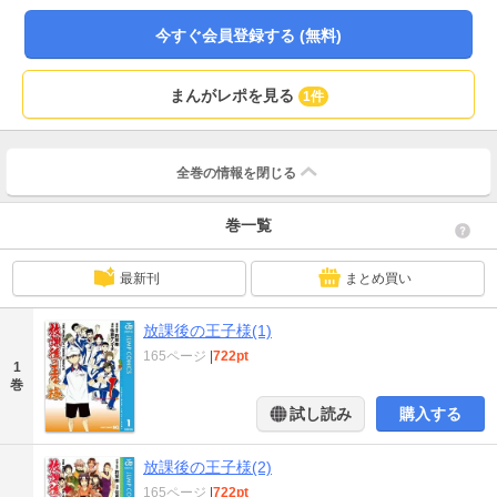
今すぐ会員登録する (無料)
まんがレポを見る
1件
全巻の情報を
閉じる
巻一覧
最新刊
まとめ買い
放課後の王子様(1)
165ページ
|
722pt
1
巻
試し読み
購入する
放課後の王子様(2)
165ページ
|
722pt