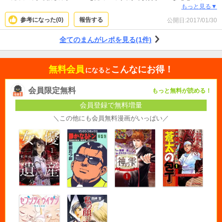
した。★4コマで手塚部長のイメージが、クールなイメージが、見事に弾けてい
もっと見る▼
て面白いです！先輩たちはリョーマくんが可愛くて可愛くてついつい いじって
参考になった(
0
)
報告する
公開日:
2017/01/30
しまうトコが、こういう、あったかいチームっていいな☆って思いました
(*^^*)♡
全てのまんがレポを見る(1件)
無料会員
こんなにお得！
になると
会員限定無料
もっと無料が読める！
会員登録で無料増量
＼この他にも会員無料漫画がいっぱい／