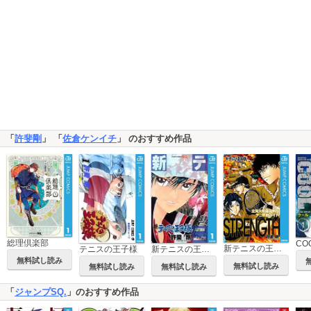
「
許斐剛
」 「
佐倉ケンイチ
」 のおすすめ作品
総理倶楽部
CO
新テニスの王子様 立海大附属中学校テニス部ガイド『STRENGTH』
テニスの王子様
新テニスの王子様
無料試し読み
無料試し読み
無料試し読み
無料試し読み
「
ジャンプSQ.
」のおすすめ作品