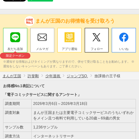
まんが王国のお得情報を受け取ろう
友だち追加
メルマガ
アプリ通知
フォロー
いいね
限定クーポン
※通知する情報およびタイミングが異なりますので、併せて受け取ることをお勧めします。 ※
通知をしないキャンペーンもあります。ご了承ください。
まんが王国
許斐剛
少年漫画
ジャンプSQ.
放課後の王子様
お得感No.1表記について
「電子コミックサービスに関するアンケート」
調査期間
2026年3月6日～2026年3月18日
調査対象
まんが王国または主要電子コミックサービスのうちいずれか
をメイン且つ有料で利用している20歳～69歳の男女
サンプル数
1,236サンプル
調査方法
インターネットリサーチ