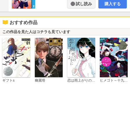
試し読み
購入する
おすすめ作品
この作品を見た人はコチラも見ています
恋は雨上がりのように
ギフト±
幽麗塔
ヒメゴト～十九歳の制服～