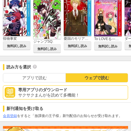
怪物事変
憂国のモリアーティ
To LOVEる―とらぶる―ダークネス カラー版
ジャンプSQ.
無料試し読み
無料試し読み
無料試し読み
無料試し読み
読み方を選択
アプリで読む
ウェブで読む
専用アプリのダウンロード
サクサクまんがを読めて多機能！
新刊通知を受け取る
会員登録
をすると「放課後の王子様」新刊配信のお知らせが受け取れます。