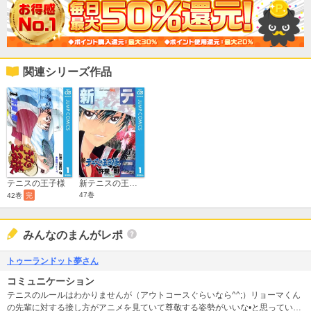
関連シリーズ作品
テニスの王子様
新テニスの王子様
47巻
42巻
完
みんなのまんがレポ
トゥーランドット夢さん
コミュニケーション
テニスのルールはわかりませんが（アウトコースぐらいなら^^;）リョーマくん
の先輩に対する接し方がアニメを見ていて尊敬する姿勢がいいな•と思っていま