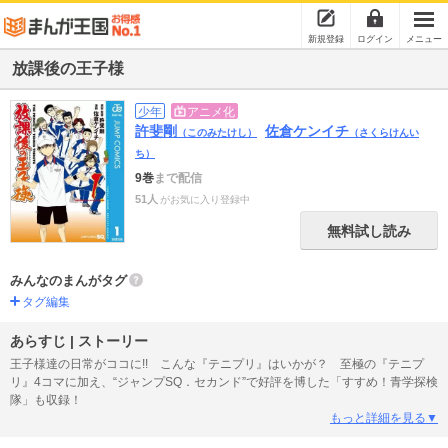
新規登録
ログイン
メニュー
放課後の王子様
少年
アニメ化
許斐剛
佐倉ケンイチ
（このみたけし）
（さくらけんい
ち）
9巻
まで配信
51人
がお気に入り登録中
無料試し読み
みんなのまんがタグ
タグ編集
あらすじ | ストーリー
王子様達の日常がココに!! こんな『テニプリ』はいかが？ 至極の『テニプ
リ』4コマに加え、“ジャンプSQ．セカンド”で好評を博した「すすめ！青学探検
隊」も収録！
もっと詳細を見る▼