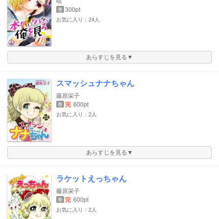
咲
300pt
巻
お気に入り：24人
あらすじを見る▼
スマッシュナナちゃん
藤原栄子
完
600pt
巻
お気に入り：2人
あらすじを見る▼
ラケットえっちゃん
藤原栄子
完
600pt
巻
お気に入り：2人