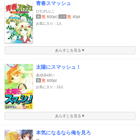
青春スマッシュ
ひだのぶこ
完
600pt
完
40pt
巻
コマ
お気に入り：1人
あらすじを見る▼
太陽にスマッシュ！
あゆみゆい
完
600pt
巻
お気に入り：13人
あらすじを見る▼
本気になるなら俺を見ろ