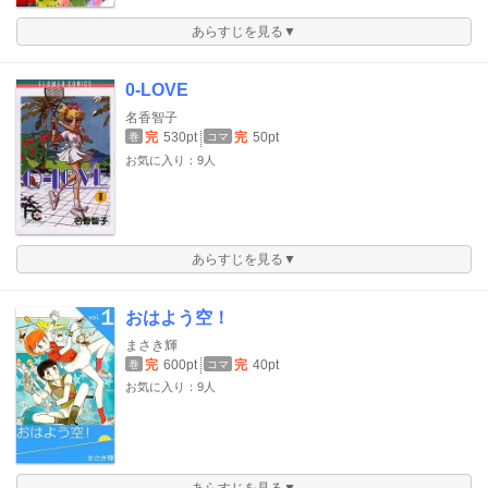
あらすじを見る▼
0-LOVE
名香智子
完
530pt
完
50pt
巻
コマ
お気に入り：9人
あらすじを見る▼
おはよう空！
まさき輝
完
600pt
完
40pt
巻
コマ
お気に入り：9人
あらすじを見る▼