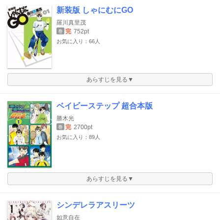
新装版 しゃにむにGO
羅川真里茂
完
752pt
巻
お気に入り：66人
あらすじを見る▼
ベイビーステップ 超合本版
勝木光
完
2700pt
巻
お気に入り：89人
あらすじを見る▼
シンデレラアスリーツ
如意自在