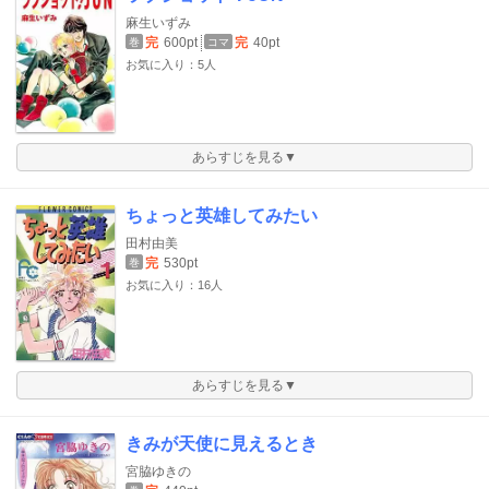
麻生いずみ
完
600pt
完
40pt
巻
コマ
お気に入り：5人
あらすじを見る▼
ちょっと英雄してみたい
田村由美
完
530pt
巻
お気に入り：16人
あらすじを見る▼
きみが天使に見えるとき
宮脇ゆきの