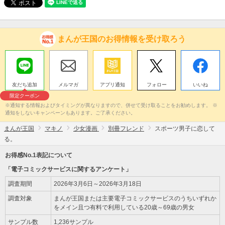
まんが王国のお得情報を受け取ろう
友だち追加
メルマガ
アプリ通知
フォロー
いいね
限定クーポン
※通知する情報およびタイミングが異なりますので、併せて受け取ることをお勧めします。 ※
通知をしないキャンペーンもあります。ご了承ください。
まんが王国
マキノ
少女漫画
別冊フレンド
スポーツ男子に恋して
る。
お得感No.1表記について
「電子コミックサービスに関するアンケート」
調査期間
2026年3月6日～2026年3月18日
調査対象
まんが王国または主要電子コミックサービスのうちいずれか
をメイン且つ有料で利用している20歳～69歳の男女
サンプル数
1,236サンプル