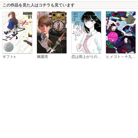
この作品を見た人はコチラも見ています
恋は雨上がりのように
ギフト±
幽麗塔
ヒメゴト～十九歳の制服～