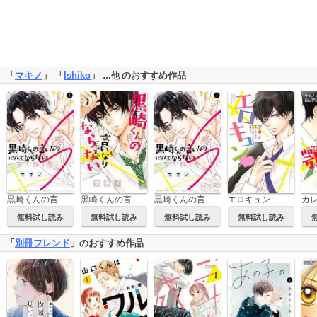
「
マキノ
」 「
Ishiko
」
のおすすめ作品
…他
黒崎くんの言いなりになんてならないS
黒崎くんの言いなりになんてならない
黒崎くんの言いなりになんてならないS ベツフレプチ
エロキュン
カ
無料試し読み
無料試し読み
無料試し読み
無料試し読み
「
別冊フレンド
」のおすすめ作品