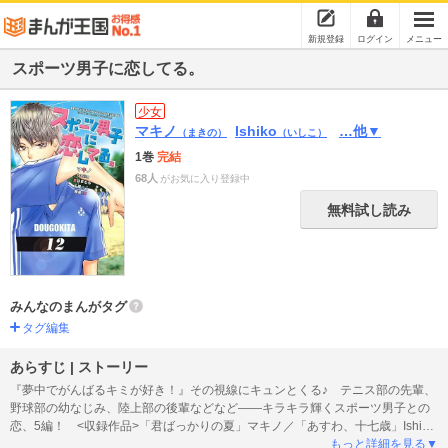
新規登録
ログイン
メニュー
スポーツ男子に恋してる。
少女
マキノ
Ishiko
…他▼
（まきの）
（いしこ）
1巻
完結
68人
がお気に入り登録中
無料試し読み
みんなのまんがタグ
タグ編集
あらすじ | ストーリー
『夢中でがんばるキミが好き！』その視線にキュンとくる♪ テニス部の先輩、
野球部の幼なじみ、陸上部の後輩などなど――キラキラ輝くスポーツ男子との
恋、5編！ <収録作品>「君ばっかりの夏」マキノ／「あすわ、十七歳」Ishiko
／「下・級・生」蒼井まもる／「恋する射ガール」千里みこ／「フォーカス オ
もっと詳細を見る▼