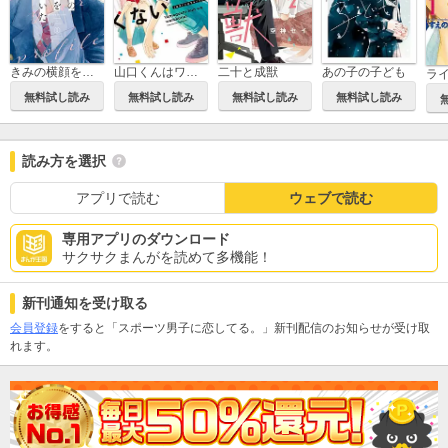
きみの横顔を見ていた
山口くんはワルくない
二十と成獣
あの子の子ども
ラ
無料試し読み
無料試し読み
無料試し読み
無料試し読み
読み方を選択
アプリで読む
ウェブで読む
専用アプリのダウンロード
サクサクまんがを読めて多機能！
新刊通知を受け取る
会員登録
をすると「スポーツ男子に恋してる。」新刊配信のお知らせが受け取
れます。