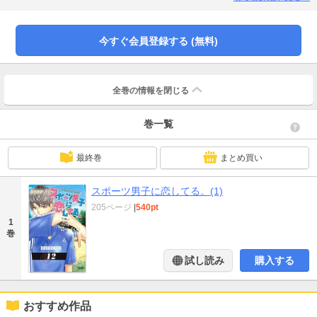
ン！」勝美真
今すぐ会員登録する (無料)
全巻の情報を
閉じる
巻一覧
最終巻
まとめ買い
スポーツ男子に恋してる。(1)
205ページ
|
540pt
1
巻
試し読み
購入する
おすすめ作品