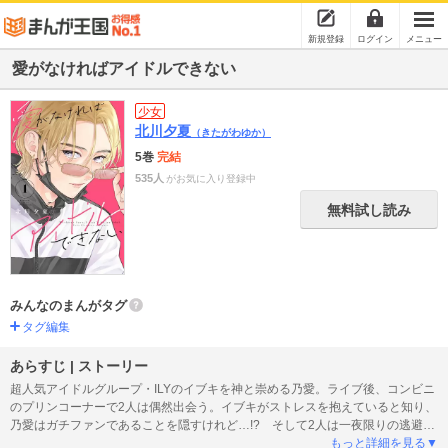
新規登録
ログイン
メニュー
愛がなければアイドルできない
少女
北川夕夏
（きたがわゆか）
5巻
完結
535人
がお気に入り登録中
無料試し読み
みんなのまんがタグ
タグ編集
あらすじ | ストーリー
超人気アイドルグループ・ILYのイブキを神と崇める乃愛。ライブ後、コンビニ
のプリンコーナーで2人は偶然出会う。イブキがストレスを抱えていると知り、
乃愛はガチファンであることを隠すけれど…!? そして2人は一夜限りの逃避行
へーー!! オタクの愛で恐縮ですが、今日から神アイドルの特別な存在になりま
もっと詳細を見る▼