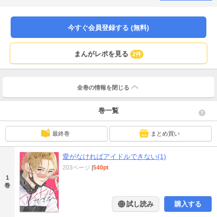
すーー!!
今すぐ会員登録する (無料)
まんがレポを見る
2件
全巻の情報を
閉じる
巻一覧
最終巻
まとめ買い
愛がなければアイドルできない(1)
203ページ
|
540pt
1
巻
試し読み
購入する