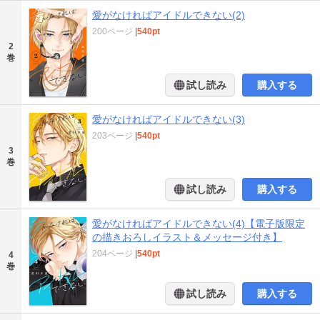
愛がなければアイドルできない(2)
200ページ
|
540pt
2
巻
試し読み
購入する
愛がなければアイドルできない(3)
203ページ
|
540pt
3
巻
試し読み
購入する
愛がなければアイドルできない(4)【電子版限定
の描きおろしイラスト＆メッセージ付き】
204ページ
|
540pt
4
巻
試し読み
購入する