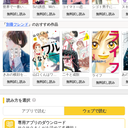
世界で一番いたらぬ恋
Sの誘惑、Mのドキドキ
コイマト―恋的―
シゴト男子に恋してる。
無料試し読み
無料試し読み
無料試し読み
無料試し読み
「
別冊フレンド
」のおすすめ作品
きみの横顔を見ていた
山口くんはワルくない
二十と成獣
あ
ライフ
無料試し読み
無料試し読み
無料試し読み
無料試し読み
読み方を選択
アプリで読む
ウェブで読む
専用アプリのダウンロード
サクサクまんがを読めて多機能！