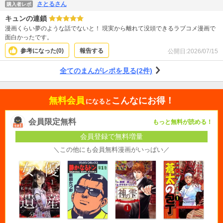
さとるさん
購入者レポ
キュンの連鎖
漫画くらい夢のような話でないと！ 現実から離れて没頭できるラブコメ漫画で
面白かったです。
参考になった(
0
)
報告する
公開日:
2026/07/15
全てのまんがレポを見る(2件)
無料会員
こんなにお得！
になると
会員限定無料
もっと無料が読める！
会員登録で無料増量
＼この他にも会員無料漫画がいっぱい／