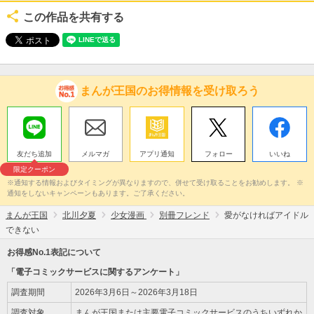
この作品を共有する
まんが王国のお得情報を受け取ろう
友だち追加
メルマガ
アプリ通知
フォロー
いいね
限定クーポン
※通知する情報およびタイミングが異なりますので、併せて受け取ることをお勧めします。 ※
通知をしないキャンペーンもあります。ご了承ください。
まんが王国
北川夕夏
少女漫画
別冊フレンド
愛がなければアイドル
できない
お得感No.1表記について
「電子コミックサービスに関するアンケート」
調査期間
2026年3月6日～2026年3月18日
調査対象
まんが王国または主要電子コミックサービスのうちいずれか