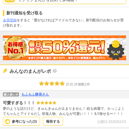
新刊通知を受け取る
会員登録
をすると「愛がなければアイドルできない」新刊配信のお知らせが受
け取れます。
みんなのまんがレポ
(
5.0
)
評価数
2
件
もふもふ隊長さん
購入者レポ
可愛すぎる！！！
夢のような話だけど、きゅんきゅんが止まりません！ 絵も綺麗で、かっこよく
てちゃんとアイドルだし 登場人物、みんなが可愛い！！！ ILY推せる〜！！！
参考になった(
3
)
報告する
公開日:
2025/02/23