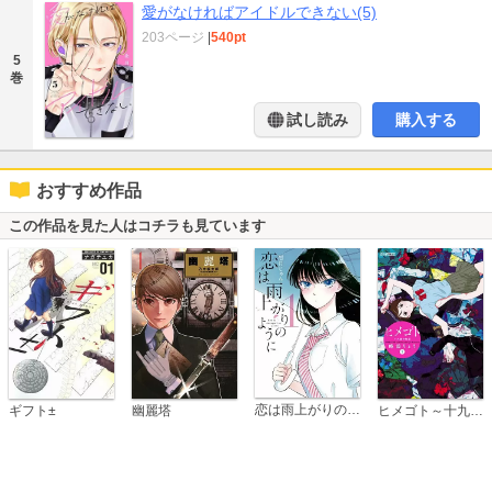
愛がなければアイドルできない(5)
203ページ
|
540pt
5
巻
試し読み
購入する
おすすめ作品
この作品を見た人はコチラも見ています
恋は雨上がりのように
ギフト±
幽麗塔
ヒメゴト～十九歳の制服～