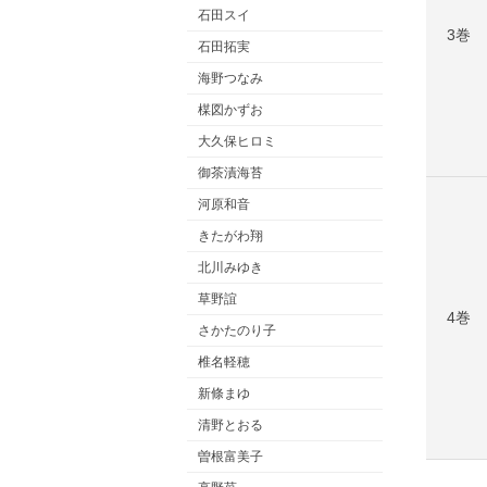
石田スイ
3巻
石田拓実
海野つなみ
楳図かずお
大久保ヒロミ
御茶漬海苔
河原和音
きたがわ翔
北川みゆき
草野誼
4巻
さかたのり子
椎名軽穂
新條まゆ
清野とおる
曽根富美子