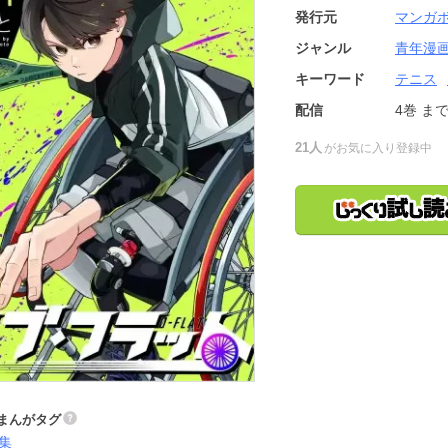
発行元
マンガ
ジャンル
青年漫
キーワード
テニス
配信
4巻
ま
21人
がお気に入り登録中
まんがタグ
集