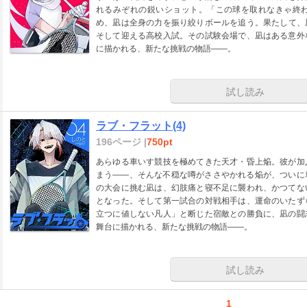
れるみぞれの鋭いショット。「この球を取れなきゃ終
め、凪は全身の力を振り絞りボールを追う。果たして、
そして迎える高校入試。その試験会場で、凪はある意外
に描かれる、新たな挑戦の物語――。
試し読み
ラブ・フラット(4)
196ページ |
750pt
あらゆる車いす競技を極めてきた天才・昏上焔。彼が加
まう――、そんな不穏な噂がささやかれる焔が、ついに
の大会に挑む凪は、幻肢痛と寝不足に襲われ、かつてな
となった。そして第一試合の対戦相手は、運命のいたず
立つに値しない凡人」と断じた宿敵との勝負に、凪の闘
舞台に描かれる、新たな挑戦の物語――。
試し読み
1