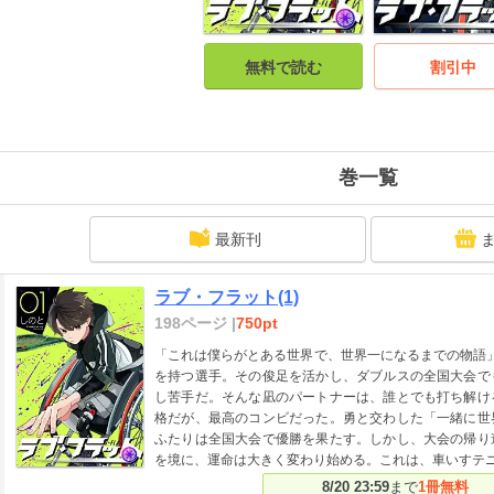
無料で読む
割引中
巻一覧
最新刊
ラブ・フラット(1)
198ページ |
750pt
「これは僕らがとある世界で、世界一になるまでの物語
を持つ選手。その俊足を活かし、ダブルスの全国大会で
し苦手だ。そんな凪のパートナーは、誰とでも打ち解け
格だが、最高のコンビだった。勇と交わした「一緒に世
ふたりは全国大会で優勝を果たす。しかし、大会の帰り
を境に、運命は大きく変わり始める。これは、車いすテ
8/20 23:59
まで
1冊無料