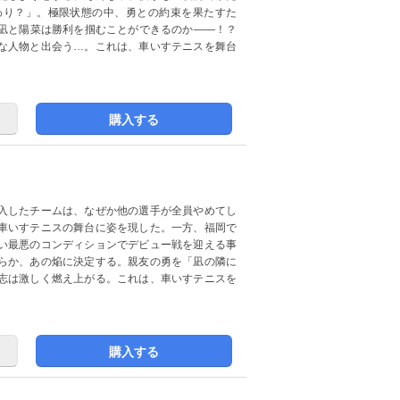
わり？」。極限状態の中、勇との約束を果たすた
凪と陽菜は勝利を掴むことができるのか――！？
な人物と出会う…。これは、車いすテニスを舞台
購入する
入したチームは、なぜか他の選手が全員やめてし
車いすテニスの舞台に姿を現した。一方、福岡で
い最悪のコンディションでデビュー戦を迎える事
らか、あの焔に決定する。親友の勇を「凪の隣に
志は激しく燃え上がる。これは、車いすテニスを
購入する