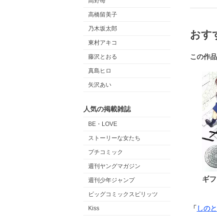
高野苺
高橋留美子
乃木坂太郎
おす
東村アキコ
この作品
藤沢とおる
真島ヒロ
矢沢あい
人気の掲載雑誌
BE・LOVE
ストーリーな女たち
プチコミック
週刊ヤングマガジン
ギフ
週刊少年ジャンプ
ビッグコミックスピリッツ
「
しのと
Kiss