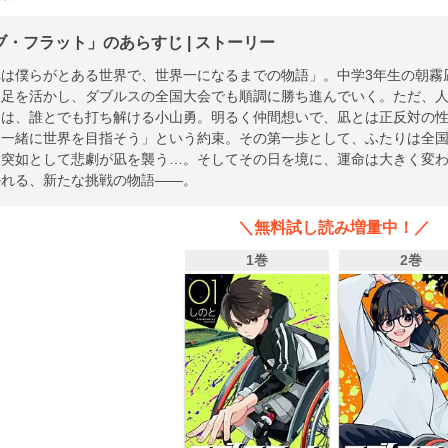
ブ・フラット」のあらすじ | ストーリー
れは僕らがとある世界で、世界一になるまでの物語」。中学3年生の朝霧
俊足を活かし、ダブルスの全国大会でも順調に勝ち進んでいく。ただ、
ーは、誰とでも打ち解ける小山勇。明るく仲間想いで、凪とは正反対の
「一緒に世界を目指そう」という約束。その第一歩として、ふたりは全
、突如として悲劇が凪を襲う…。そしてその日を境に、運命は大きく変
かれる、新たな挑戦の物語――。
＼無料試し読み増量中！／
1巻
2巻