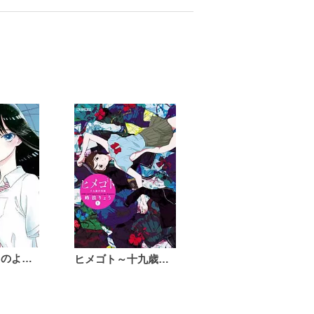
恋は雨上がりのように
ヒメゴト～十九歳の制服～