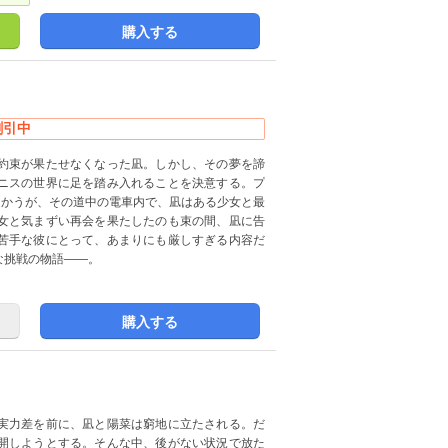
購入する
割引中
約束が果たせなくなった凪。しかし、その夢を諦
ニスの世界に足を踏み入れることを決意する。プ
向かうが、その道中の電車内で、凪はある少女と最
女と気まずい再会を果たしたのも束の間、凪に告
苦手な彼にとって、あまりにも厳しすぎる内容だ
な挑戦の物語――。
購入する
実力差を前に、凪と陽菜は窮地に立たされる。だ
開しようとする。そんな中、後がない状況で放た