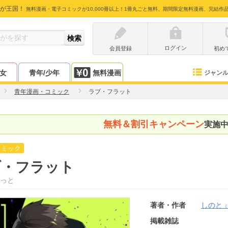
が王国！
無料漫画・電子コミックが10,000冊以上！1冊丸ごと無料、期間限定無料漫画、完結作
ログイン
会員登録
初め
少女
青年/少年
無料漫画
ジャン
青年漫画・コミック
ラブ・フラット
無料＆割引キャンペーン
実施
コミック
ブ・フラット
っと
著者・作者
しのと
（
掲載雑誌