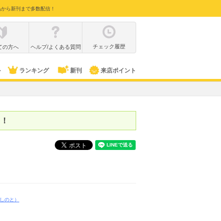
品から新刊まで多数配信！
チェック履歴
ての方へ
ヘルプ/よくある質問
ル
ランキング
新刊
来店ポイント
中！
しのと）