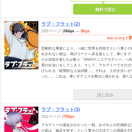
無料で読む
ラブ・フラット(2)
185ページ |
750pt
→
90pt
8/20 23:59まで
悲劇的な事故により、一緒に世界を目指すという勇との
めきれない彼は、再びコートへ戻る道として、車いすテ
ロを目指す者たちが集う「SAKOテニスアカデミー」へ
悪の出会いをしてしまう。そして、アカデミーでその少
げられる「絶望的な入会試験」。それは、人付き合いが
った…。これは、車いすテニスを舞台に描かれる、新た
試し読み
ラブ・フラット(3)
191ページ |
750pt
アカデミーの退会がかかった一戦。みぞれとの圧倒的な
が凪は「義足を外す」という驚きの方法でこの局面を打