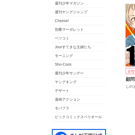
週刊少年マガジン
週刊ヤングジャンプ
Cheese!
別冊マーガレット
ベツコミ
Jourすてきな主婦たち
モーニング
Sho-Comi
女性
週刊少年サンデー
顧問
ヤングキング
しの
デザート
漫画アクション
モバフラ
ビックコミックスペリオール