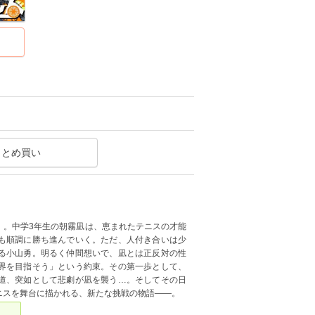
まとめ買い
」。中学3年生の朝霧凪は、恵まれたテニスの才能
も順調に勝ち進んでいく。ただ、人付き合いは少
る小山勇。明るく仲間想いで、凪とは正反対の性
界を目指そう」という約束。その第一歩として、
道、突如として悲劇が凪を襲う…。そしてその日
ニスを舞台に描かれる、新たな挑戦の物語――。