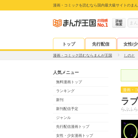
漫画・コミックを読むなら国内最大級サイトのまん
詳細
検索
トップ
先行配信
女性/
漫画・コミック読むならまんが王国
しのと
人気メニュー
無料漫画トップ
漫画・
ランキング
ラ
新刊
新刊配信予定
らぶふら
ジャンル
先行配信漫画トップ
女性・少女漫画トップ