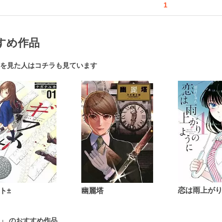
1
すめ作品
を見た人はコチラも見ています
ト±
幽麗塔
」 のおすすめ作品