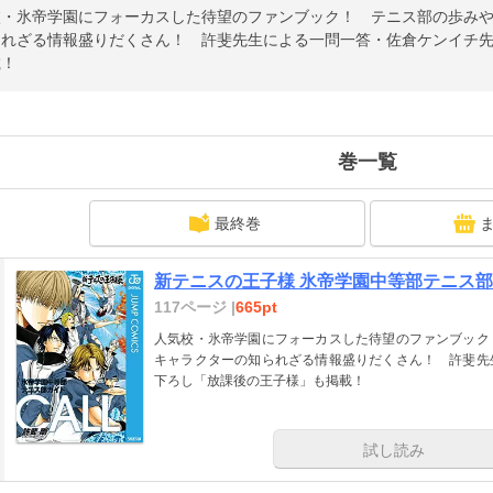
校・氷帝学園にフォーカスした待望のファンブック！ テニス部の歩み
られざる情報盛りだくさん！ 許斐先生による一問一答・佐倉ケンイチ
載！
巻一覧
最終巻
新テニスの王子様 氷帝学園中等部テニス部ガ
117ページ |
665pt
人気校・氷帝学園にフォーカスした待望のファンブック
キャラクターの知られざる情報盛りだくさん！ 許斐先
下ろし「放課後の王子様」も掲載！
試し読み