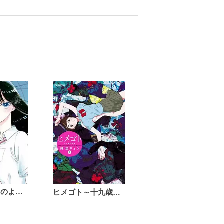
恋は雨上がりのように
ヒメゴト～十九歳の制服～