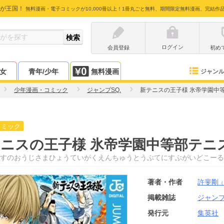
が王国！
無料漫画・電子コミックが10,000冊以上！1冊丸ごと無料、期間限定無料漫画、完結作
ログイン
会員登録
初め
少女
青年/少年
無料漫画
ジャン
少年漫画・コミック
ジャンプSQ.
新テニスの王子様 氷帝学園中等
コミック
ニスの王子様 氷帝学園中等部テニス
すのおうじさまひょうていがくえんちゅうとうぶてにすぶがいどこーる
著者・作者
許斐剛
（
掲載雑誌
ジャンプ
発行元
集英社