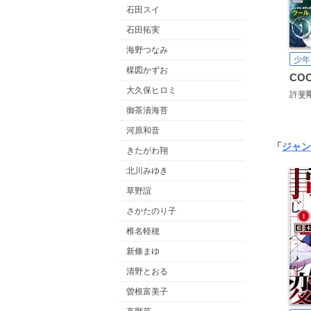
石田スイ
石田拓実
海野つなみ
少年
楳図かずお
CO
大久保ヒロミ
許斐
御茶漬海苔
河原和音
「
ジャン
きたがわ翔
北川みゆき
草野誼
さかたのり子
椎名軽穂
新條まゆ
清野とおる
曽根富美子