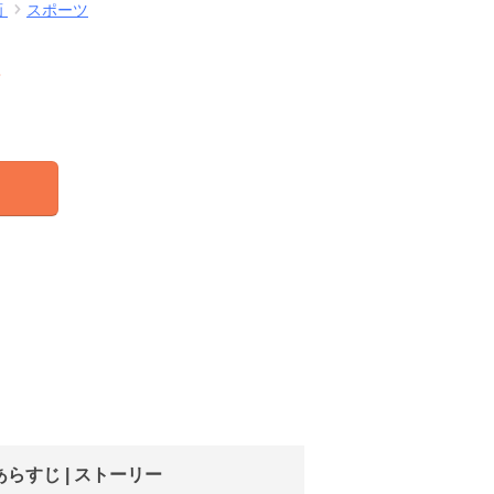
画
スポーツ
結
らすじ | ストーリー