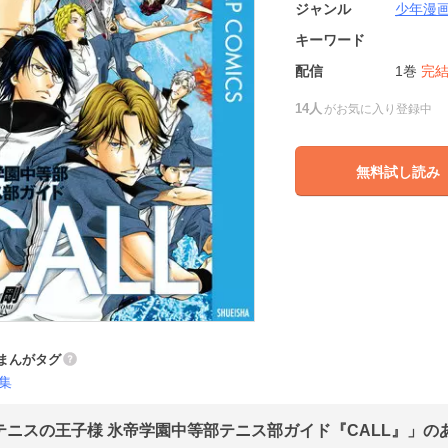
ジャンル
少年漫
キーワード
配信
1巻
完
14人
がお気に入り登録中
無料試し読み
まんがタグ
集
テニスの王子様 氷帝学園中等部テニス部ガイド『CALL』」のあ