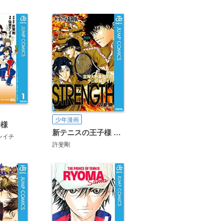
少年漫画
子様
新テニスの王子様 立海大附属中学校テニス部ガイド『STRENGTH』
ンイチ
許斐剛