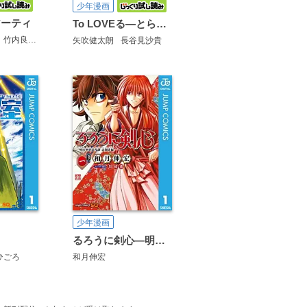
少年漫画
アーティ
To LOVEる―とらぶる―ダークネス カラー版
竹内良輔
三好輝
矢吹健太朗
長谷見沙貴
少年漫画
るろうに剣心―明治剣客浪漫譚・北海道編―
ひごろ
和月伸宏