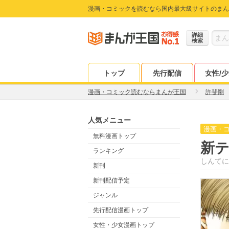
漫画・コミックを読むなら国内最大級サイトのまん
詳細
検索
トップ
先行配信
女性/
漫画・コミック読むならまんが王国
許斐剛
人気メニュー
漫画・
無料漫画トップ
新テ
ランキング
しんてに
新刊
新刊配信予定
ジャンル
先行配信漫画トップ
女性・少女漫画トップ