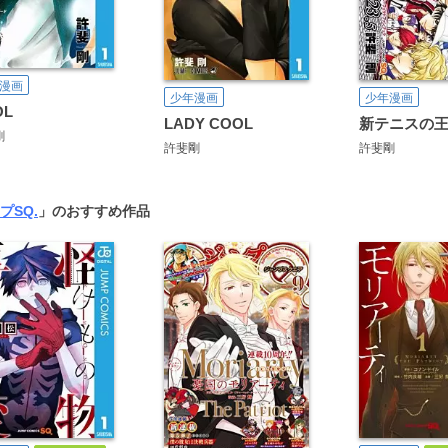
漫画
少年漫画
少年漫画
OL
LADY COOL
剛
許斐剛
許斐剛
プSQ.
」のおすすめ作品