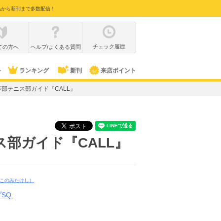
品から新刊まで多数配信！
チェック履歴
ての方へ
ヘルプ/よくある質問
ル
ランキング
新刊
来店ポイント
部テニス部ガイド『CALL』
部ガイド『CALL』
このみたけし）
SQ.