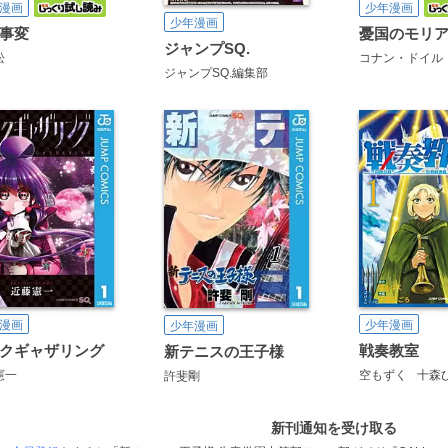
漫画
少年漫画
少年漫画
事変
憂国のモリ
ジャンプSQ.
松
コナン・ドイル
ジャンプSQ.編集部
漫画
少年漫画
少年漫画
クギャザリング
戦奏教室
新テニスの王子様
憲一
空もずく
十森
許斐剛
新刊通知を受け取る