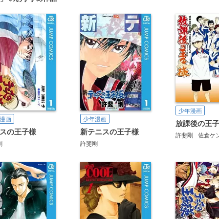
少年漫画
漫画
少年漫画
放課後の王
スの王子様
新テニスの王子様
許斐剛
佐倉ケ
剛
許斐剛