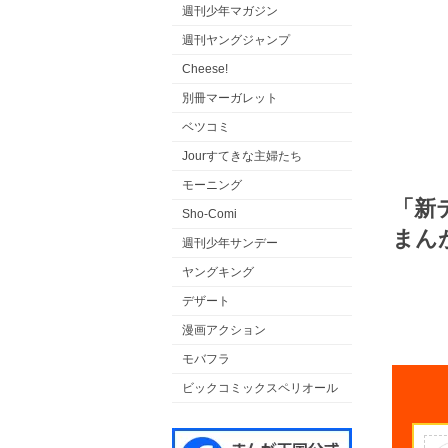
週刊少年マガジン
週刊ヤングジャンプ
Cheese!
別冊マーガレット
ベツコミ
Jourすてきな主婦たち
モーニング
「新
Sho-Comi
まん
週刊少年サンデー
ヤングキング
デザート
漫画アクション
モバフラ
ビックコミックスペリオール