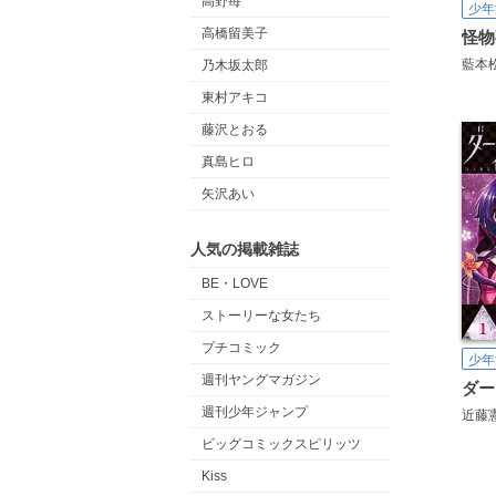
高野苺
少年
高橋留美子
怪物
藍本
乃木坂太郎
東村アキコ
藤沢とおる
真島ヒロ
矢沢あい
人気の掲載雑誌
BE・LOVE
ストーリーな女たち
プチコミック
少年
週刊ヤングマガジン
ダー
週刊少年ジャンプ
近藤
ビッグコミックスピリッツ
Kiss