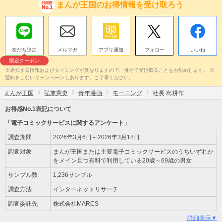
まんが王国のお得情報を受け取ろう
友だち追加
メルマガ
アプリ通知
フォロー
いいね
限定クーポン
※通知する情報およびタイミングが異なりますので、併せて受け取ることをお勧めします。 ※
通知をしないキャンペーンもあります。ご了承ください。
まんが王国
弘兼憲史
青年漫画
モーニング
社長 島耕作
お得感No.1表記について
「電子コミックサービスに関するアンケート」
調査期間
2026年3月6日～2026年3月18日
調査対象
まんが王国または主要電子コミックサービスのうちいずれか
をメイン且つ有料で利用している20歳～69歳の男女
サンプル数
1,236サンプル
調査方法
インターネットリサーチ
調査委託先
株式会社MARCS
詳細表示▼