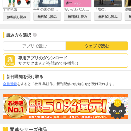
ちいかわ なんか小さくてかわいいやつ
平和の国の島崎へ
「壇蜜」
望
宇宙兄弟
無料試し読み
無料試し読み
無料試し読み
無料試し読み
読み方を選択
アプリで読む
ウェブで読む
専用アプリのダウンロード
サクサクまんがを読めて多機能！
新刊通知を受け取る
会員登録
をすると「社長 島耕作」新刊配信のお知らせが受け取れます。
関連シリーズ作品