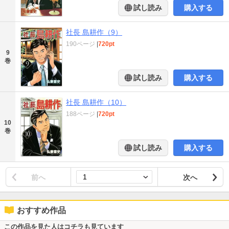
試し読み
購入する
社長 島耕作（9）
190ページ
|
720pt
9
巻
試し読み
購入する
社長 島耕作（10）
188ページ
|
720pt
10
巻
試し読み
購入する
前へ
次へ
おすすめ作品
この作品を見た人はコチラも見ています