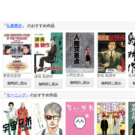
「
弘兼憲史
」 のおすすめ作品
人間交差点
黄昏流星群
部長 島耕作
課長 島耕作
無料試し読み
無料試し読み
無料試し読み
無料試し読み
「
モーニング
」のおすすめ作品