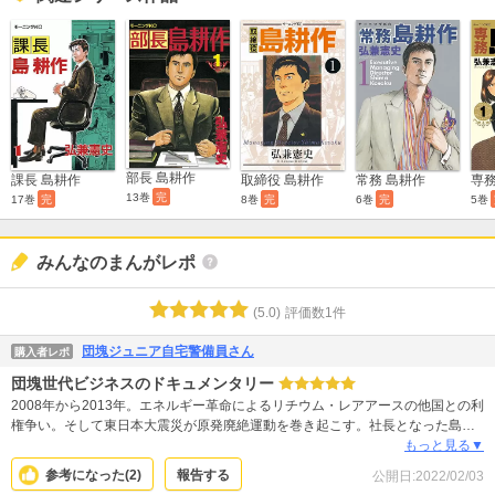
部長 島耕作
課長 島耕作
取締役 島耕作
常務 島耕作
専務
13巻
完
17巻
完
8巻
完
6巻
完
5巻
みんなのまんがレポ
(
5.0
)
評価数
1
件
団塊ジュニア自宅警備員さん
購入者レポ
団塊世代ビジネスのドキュメンタリー
2008年から2013年。エネルギー革命によるリチウム・レアアースの他国との利
権争い。そして東日本大震災が原発廃絶運動を巻き起こす。社長となった島耕
作は、現実の社会情勢とリンクした難題に取り組んでいく。そしてまたしても
もっと見る▼
耕作はスゴイ女性たちにモテまくり、それらの難題を乗り越えていく。耕作と
参考になった(
2
)
報告する
公開日:
2022/02/03
は直接関係なかったけど、最後の尖閣諸島の実効支配をめぐる中国と日本政府