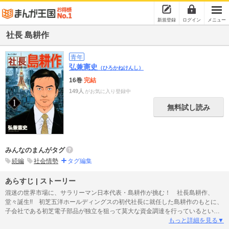
新規登録
ログイン
メニュー
社長 島耕作
青年
弘兼憲史
（ひろかねけんし）
16巻
完結
149人
がお気に入り登録中
無料試し読み
みんなのまんがタグ
続編
社会情勢
タグ編集
あらすじ | ストーリー
混迷の世界市場に、サラリーマン日本代表・島耕作が挑む！ 社長島耕作、
堂々誕生!! 初芝五洋ホールディングスの初代社長に就任した島耕作のもとに、
子会社である初芝電子部品が独立を狙って莫大な資金調達を行っているという
情報が入る。そこには、かつて社長候補と呼ばれた男の、意地と誇りがあった
もっと詳細を見る▼