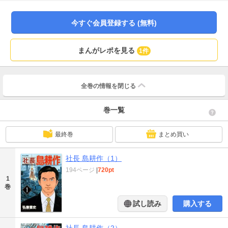
――。個性豊かな女性秘書たちに支えられながら、“社長”島耕作の世界市場への
挑戦が始まる！
今すぐ会員登録する (無料)
まんがレポを見る
1件
全巻の情報を
閉じる
巻一覧
最終巻
まとめ買い
社長 島耕作（1）
194ページ
|
720pt
1
巻
試し読み
購入する