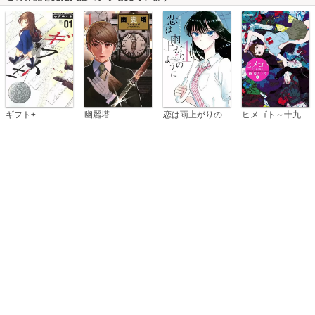
恋は雨上がりのように
ギフト±
幽麗塔
ヒメゴト～十九歳の制服～