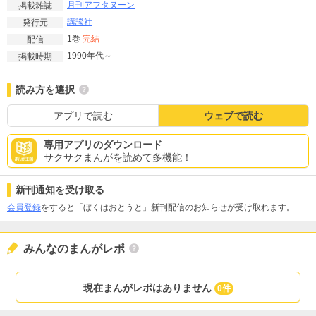
月刊アフタヌーン
掲載雑誌
講談社
発行元
1巻
完結
配信
1990年代～
掲載時期
読み方を選択
アプリで読む
ウェブで読む
専用アプリのダウンロード
サクサクまんがを読めて多機能！
新刊通知を受け取る
会員登録
をすると「ぼくはおとうと」新刊配信のお知らせが受け取れます。
みんなのまんがレポ
現在まんがレポはありません
0件