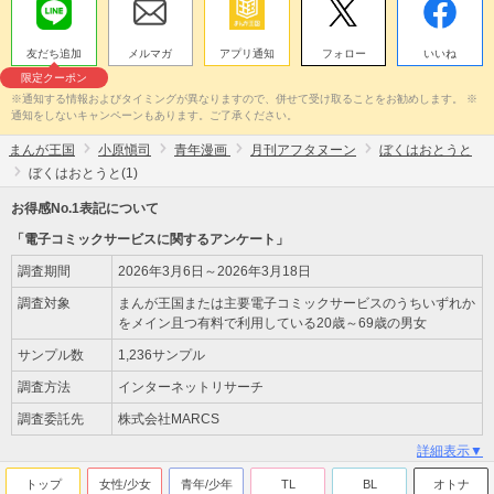
友だち追加
メルマガ
アプリ通知
フォロー
いいね
限定クーポン
※通知する情報およびタイミングが異なりますので、併せて受け取ることをお勧めします。 ※
通知をしないキャンペーンもあります。ご了承ください。
まんが王国
小原愼司
青年漫画
月刊アフタヌーン
ぼくはおとうと
ぼくはおとうと(1)
お得感No.1表記について
「電子コミックサービスに関するアンケート」
調査期間
2026年3月6日～2026年3月18日
調査対象
まんが王国または主要電子コミックサービスのうちいずれか
をメイン且つ有料で利用している20歳～69歳の男女
サンプル数
1,236サンプル
調査方法
インターネットリサーチ
調査委託先
株式会社MARCS
詳細表示▼
トップ
女性/少女
青年/少年
TL
BL
オトナ