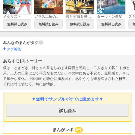
メダリスト
ガラス工房の錬金術師
君と宇宙を歩くために
ダーウィン事変
無料試し読み
無料試し読み
無料試し読み
無料試し読み
みんなのまんがタグ
タグ編集
あらすじ|ストーリー
僕は ときどき 姉さんの首をしめます両親と死別し、二人きりで暮らす姉と
弟。二人の日常はごく平凡なものだが、その中にある不安と、焦燥感と、そし
て確かな変化。小原慎司が静かに描き出す、あやうくも研ぎ澄まされた日常。
それは時に切なく、時に叙情的。
▼無料でサンプルがすぐに読めます▼
試し読み
まんがレポ
0件