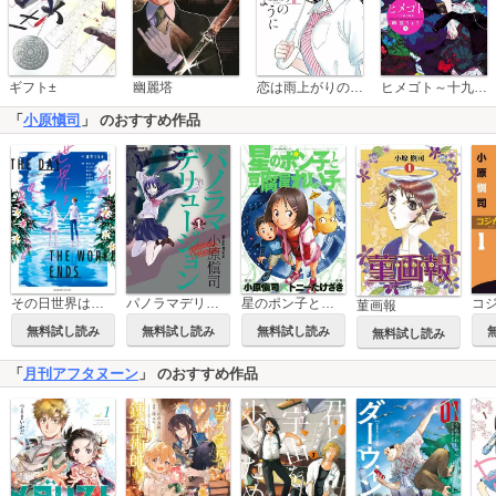
恋は雨上がりのように
ギフト±
幽麗塔
ヒメゴト～十九歳の制服～
「
小原愼司
」 のおすすめ作品
その日世界は終わる【電子オリジナル特典付き】
パノラマデリュージョン
星のポン子と豆腐屋れい子
菫画報
無料試し読み
無料試し読み
無料試し読み
無料試し読み
「
月刊アフタヌーン
」 のおすすめ作品