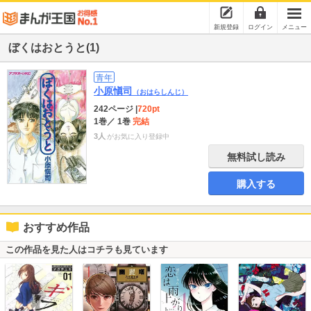
新規登録
ログイン
メニュー
ぼくはおとうと(1)
青年
小原愼司
（おはらしんじ）
242ページ
|
720pt
1巻
／ 1巻
完結
3人
がお気に入り登録中
無料試し読み
購入する
おすすめ作品
この作品を見た人はコチラも見ています