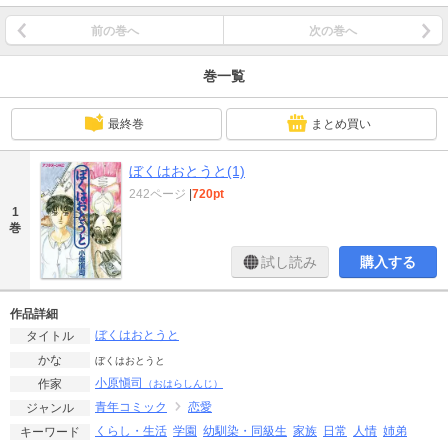
前の巻へ
次の巻へ
巻一覧
最終巻
まとめ買い
ぼくはおとうと(1)
242ページ
|
720pt
1
巻
試し読み
購入する
作品詳細
ぼくはおとうと
タイトル
かな
ぼくはおとうと
小原愼司
作家
（おはらしんじ）
青年コミック
恋愛
ジャンル
くらし・生活
学園
幼馴染・同級生
家族
日常
人情
姉弟
キーワード