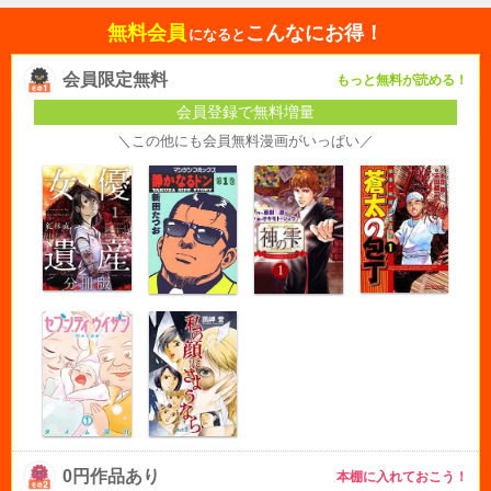
無料会員
こんなにお得！
になると
会員限定無料
もっと無料が読める！
会員登録で無料増量
＼この他にも会員無料漫画がいっぱい／
0円作品あり
本棚に入れておこう！