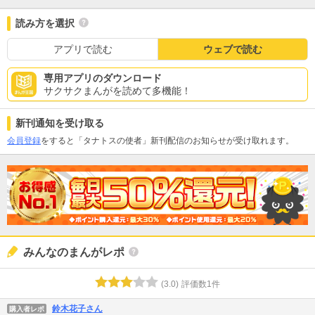
読み方を選択
アプリで読む
ウェブで読む
専用アプリのダウンロード
サクサクまんがを読めて多機能！
新刊通知を受け取る
会員登録
をすると「タナトスの使者」新刊配信のお知らせが受け取れます。
みんなのまんがレポ
(
3.0
)
評価数
1
件
鈴木花子さん
購入者レポ