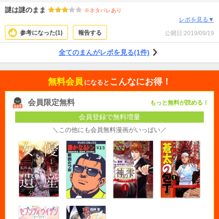
謎は謎のまま
※ネタバレあり
レポを見る▼
参考になった(
1
)
報告する
公開日:
2019/09/19
全てのまんがレポを見る(1件)
無料会員
こんなにお得！
になると
会員限定無料
もっと無料が読める！
会員登録で無料増量
＼この他にも会員無料漫画がいっぱい／