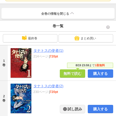
全巻の情報を
閉じる
巻一覧
最終巻
まとめ買い
タナトスの使者(1)
214ページ
|
720pt
1
巻
8/19 23:59
まで
1冊無料
無料で読む
購入する
タナトスの使者(2)
230ページ
|
720pt
2
巻
試し読み
購入する