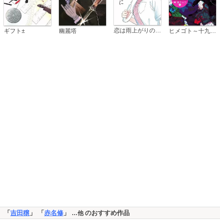
恋は雨上がりのように
ギフト±
幽麗塔
ヒメゴト～十九歳の制服～
「
吉田穣
」 「
赤名修
」
のおすすめ作品
…他