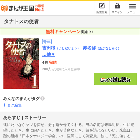
新規登録
ログイン
メニュー
タナトスの使者
無料キャンペーン
実施中！
青年
吉田穣
赤名修
（よしだじょう）
（あかなしゅう）
…他▼
4巻
完結
200人
がお気に入り登録中
みんなのまんがタグ
タグ編集
あらすじ | ストーリー
死にたいならヤツを探せ。必ず逝かせてくれる。男の名前は来島明良。生に絶
望したとき、生に飽きたとき、生が苦痛なとき、彼を訪ねるといい。来島は、
謎の組織「日本タナロジー学会」の、医師にして調査員。彼に「死に値する」