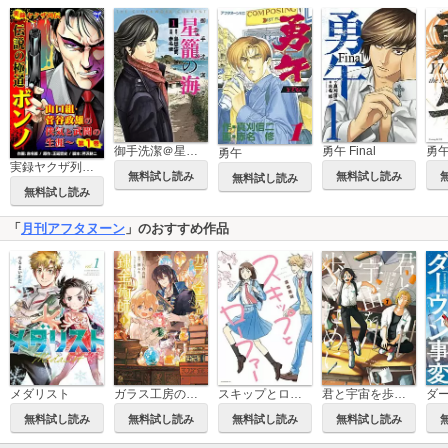
御手洗潔＠星籠の海
勇午 Final
勇午
実録ヤクザ列伝 伝説の極道ボンノ～山口組・菅谷政雄の侠気と武闘の生涯～
無料試し読み
無料試し読み
無料試し読み
無料試し読み
「
月刊アフタヌーン
」のおすすめ作品
メダリスト
ガラス工房の錬金術師
スキップとローファー
君と宇宙を歩くために
ダ
無料試し読み
無料試し読み
無料試し読み
無料試し読み