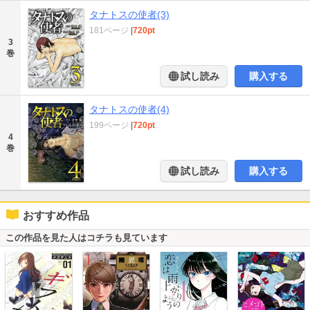
タナトスの使者(3)
181ページ
|
720pt
3
巻
試し読み
購入する
タナトスの使者(4)
199ページ
|
720pt
4
巻
試し読み
購入する
おすすめ作品
この作品を見た人はコチラも見ています