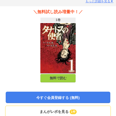
と認められた人間は、安らかな死を処方してもらえるのだ…。『勇午』の赤名
もっと詳細を見る▼
修が新たな原作者と描く、生と死の意味を問う人間ドラマ。雑誌上で絶大な支
持を得た本作が、単行本でついに登場！
＼無料試し読み増量中！／
1巻
無料で読む
今すぐ会員登録する (無料)
まんがレポを見る
1件