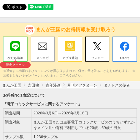
まんが王国のお得情報を受け取ろう
友だち追加
メルマガ
アプリ通知
フォロー
いいね
限定クーポン
※通知する情報およびタイミングが異なりますので、併せて受け取ることをお勧めします。 ※
通知をしないキャンペーンもあります。ご了承ください。
まんが王国
吉田穣
青年漫画
月刊アフタヌーン
タナトスの使者
お得感No.1表記について
「電子コミックサービスに関するアンケート」
調査期間
2026年3月6日～2026年3月18日
調査対象
まんが王国または主要電子コミックサービスのうちいずれか
をメイン且つ有料で利用している20歳～69歳の男女
サンプル数
1,236サンプル