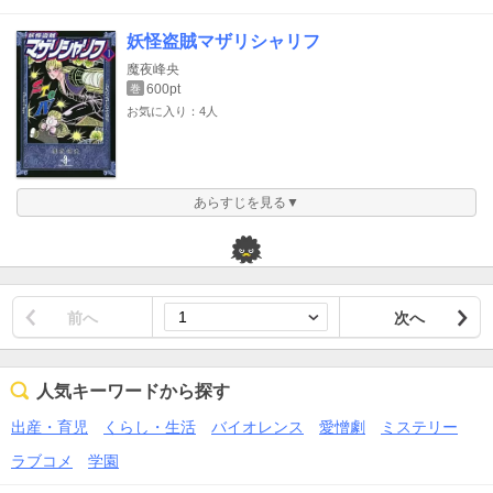
妖怪盗賊マザリシャリフ
魔夜峰央
600pt
巻
お気に入り：4人
あらすじを見る▼
前へ
次へ
人気キーワードから探す
出産・育児
くらし・生活
バイオレンス
愛憎劇
ミステリー
ラブコメ
学園