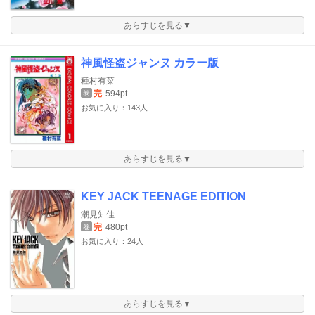
あらすじを見る▼
神風怪盗ジャンヌ カラー版
種村有菜
完
594pt
巻
お気に入り：143人
あらすじを見る▼
KEY JACK TEENAGE EDITION
潮見知佳
完
480pt
巻
お気に入り：24人
あらすじを見る▼