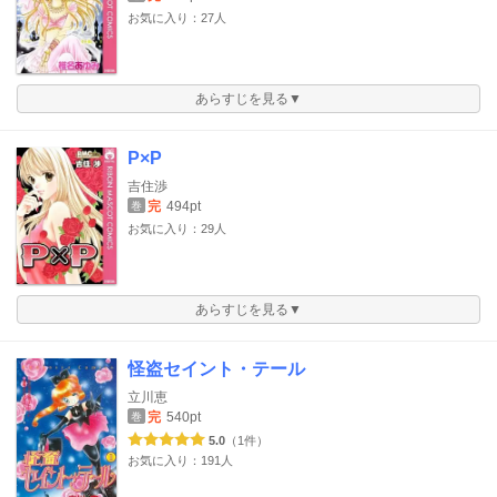
お気に入り：27人
あらすじを見る▼
P×P
吉住渉
完
494pt
巻
お気に入り：29人
あらすじを見る▼
怪盗セイント・テール
立川恵
完
540pt
巻
5.0
（1件）
お気に入り：191人