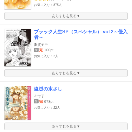
お気に入り：875人
あらすじを見る▼
ブラック人生SP（スペシャル） vol.2～侵入
者～
瓜渡モモ
完
100pt
巻
お気に入り：2人
あらすじを見る▼
盗賊の水さし
今市子
完
678pt
巻
お気に入り：22人
あらすじを見る▼