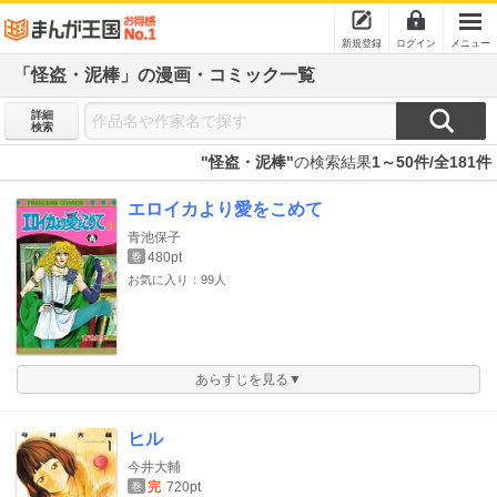
新規登録
ログイン
メニュー
「怪盗・泥棒」の漫画・コミック一覧
詳細
検索
"怪盗・泥棒"
の検索結果
1～50件/全181件
エロイカより愛をこめて
青池保子
480pt
巻
お気に入り：99人
あらすじを見る▼
ヒル
今井大輔
完
720pt
巻