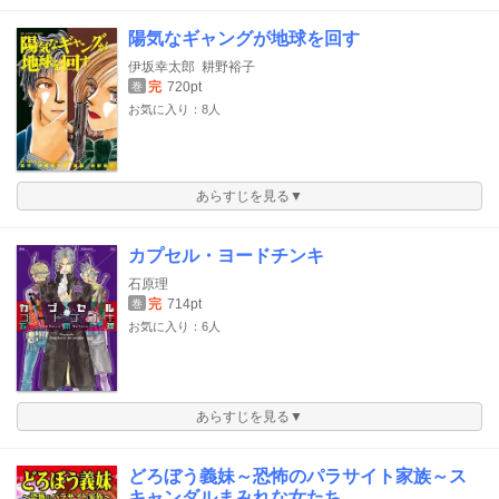
陽気なギャングが地球を回す
伊坂幸太郎
耕野裕子
完
720pt
巻
お気に入り：8人
あらすじを見る▼
カプセル・ヨードチンキ
石原理
完
714pt
巻
お気に入り：6人
あらすじを見る▼
どろぼう義妹～恐怖のパラサイト家族～ス
キャンダルまみれな女たち