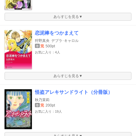
あらすじを見る▼
恋泥棒をつかまえて
狩野真央
デブラ･キャロル
完
500pt
巻
お気に入り：4人
あらすじを見る▼
怪盗アレキサンドライト（分冊版）
秋乃茉莉
完
200pt
巻
お気に入り：19人
あらすじを見る▼