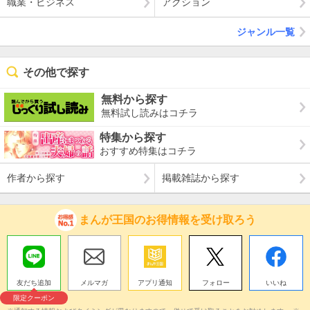
職業・ビジネス
アクション
ジャンル一覧
その他で探す
無料から探す
無料試し読みはコチラ
特集から探す
おすすめ特集はコチラ
作者から探す
掲載雑誌から探す
まんが王国のお得情報を受け取ろう
友だち追加
メルマガ
アプリ通知
フォロー
いいね
限定クーポン