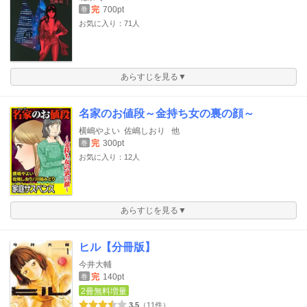
完
700pt
巻
お気に入り：71人
あらすじを見る▼
名家のお値段～金持ち女の裏の顔～
横嶋やよい
佐嶋しおり
他
完
300pt
巻
お気に入り：12人
あらすじを見る▼
ヒル【分冊版】
今井大輔
完
140pt
巻
2冊無料増量
3.5
（11件）