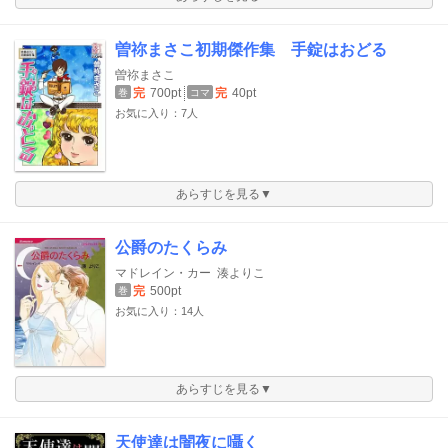
曽祢まさこ初期傑作集 手錠はおどる
曽祢まさこ
完
700pt
完
40pt
巻
コマ
お気に入り：7人
あらすじを見る▼
公爵のたくらみ
マドレイン・カー
湊よりこ
完
500pt
巻
お気に入り：14人
あらすじを見る▼
天使達は闇夜に囁く