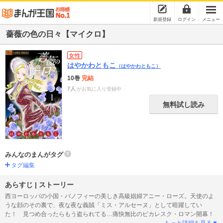
新規登録
ログイン
メニュー
薔薇の色の日々【マイクロ】
女性
はやかわともこ
（はやかわともこ）
10巻
完結
7人
がお気に入り登録中
無料試し読み
みんなのまんがタグ
タグ編集
あらすじ | ストーリー
西ヨーロッパの小国・バノフィーの美しき高級娼婦アニー・ローズ。天使のよ
うな顔のその裏で、夜な夜な義賊「ミス・アルセーヌ」として暗躍してい
た！ 見つめ合ったらもう盗られてる…痛快無比のピカレスク・ロマン開幕！
もっと詳細を見る▼