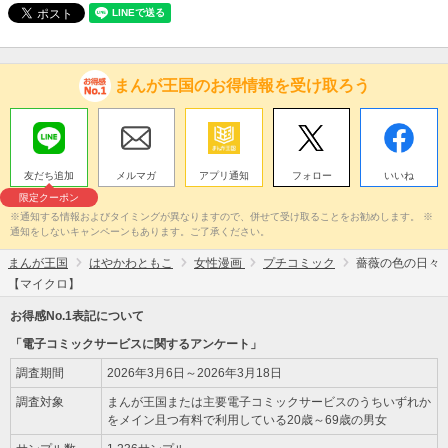
まんが王国のお得情報を受け取ろう
友だち追加
メルマガ
アプリ通知
フォロー
いいね
限定クーポン
※通知する情報およびタイミングが異なりますので、併せて受け取ることをお勧めします。 ※
通知をしないキャンペーンもあります。ご了承ください。
まんが王国
はやかわともこ
女性漫画
プチコミック
薔薇の色の日々
【マイクロ】
お得感No.1表記について
「電子コミックサービスに関するアンケート」
調査期間
2026年3月6日～2026年3月18日
調査対象
まんが王国または主要電子コミックサービスのうちいずれか
をメイン且つ有料で利用している20歳～69歳の男女