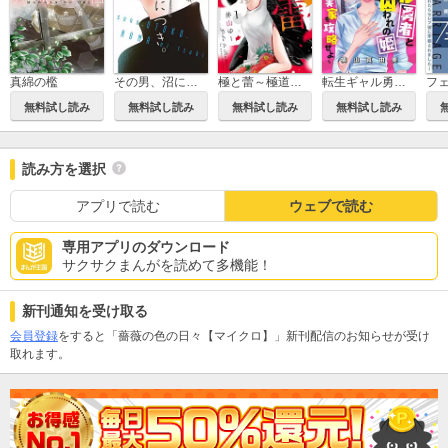
真綿の檻
その男、沼につき。
極と蕾～極道と恋を知らない人妻と～
転生ギャル勇者と囚われの姫～モラハラ義実家を攻略せよ～【マイクロ】
無料試し読み
無料試し読み
無料試し読み
無料試し読み
読み方を選択
アプリで読む
ウェブで読む
専用アプリのダウンロード
サクサクまんがを読めて多機能！
新刊通知を受け取る
会員登録
をすると「薔薇の色の日々【マイクロ】」新刊配信のお知らせが受け
取れます。