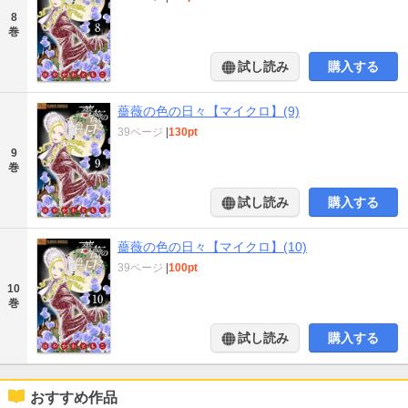
8
巻
試し読み
購入する
薔薇の色の日々【マイクロ】(9)
39ページ
|
130pt
9
巻
試し読み
購入する
薔薇の色の日々【マイクロ】(10)
39ページ
|
100pt
10
巻
試し読み
購入する
おすすめ作品