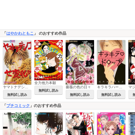
「
はやかわともこ
」 のおすすめ作品
全力他力本願
ヤマトナデシコ七変化 完全版
薔薇の色の日々
キラキラハートドロップ
無料試し読み
無料試し読み
無料試し読み
無料試し読み
「
プチコミック
」のおすすめ作品