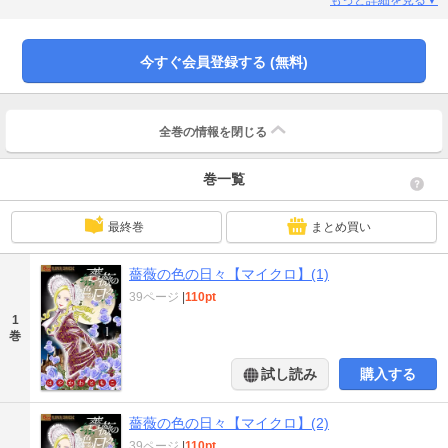
今すぐ会員登録する (無料)
全巻の情報を
閉じる
巻一覧
最終巻
まとめ買い
薔薇の色の日々【マイクロ】(1)
39ページ
|
110pt
1
巻
試し読み
購入する
薔薇の色の日々【マイクロ】(2)
39ページ
|
110pt