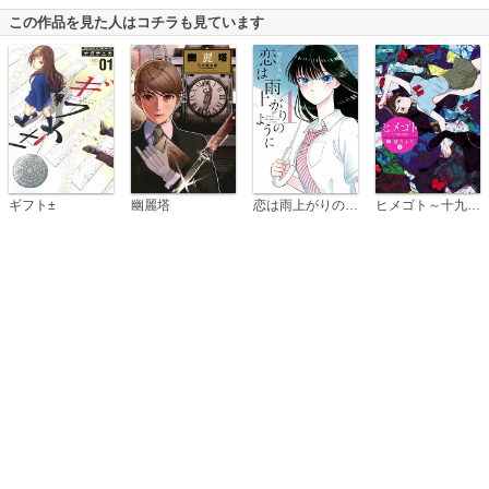
この作品を見た人はコチラも見ています
恋は雨上がりのように
ギフト±
幽麗塔
ヒメゴト～十九歳の制服～