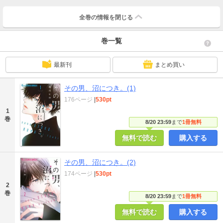
全巻の情報を
閉じる
巻一覧
最新刊
まとめ買い
その男、沼につき。(1)
176ページ
|
530pt
1
巻
8/20 23:59
まで
1冊無料
無料で読む
購入する
その男、沼につき。(2)
174ページ
|
530pt
2
巻
8/20 23:59
まで
1冊無料
無料で読む
購入する