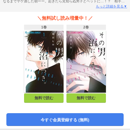
なるまでヤケ酒した朝ーー。起きたら見知らぬ男子とベットに…！？ 相手は
５歳も年下の大学生で超絶ビジュアルのイケメン男子。ただし来るもの拒まず
もっと詳細を見る▼
去るもの追わずの恋愛倫理観ゼロな”沼”男子！ ーー憧れは、お姫様抱っこにド
キドキのデート、幸せなキス、夢みたいな初めての夜ーー…そんなキラキラし
＼無料試し読み増量中！／
た恋愛がしたかったのに絶対、こんな恋にはハマらない！！ 恋愛偏差値ゼロ
女子×激モテ男子のガチ恋攻防戦スタート！！
1巻
2巻
無料で読む
無料で読む
今すぐ会員登録する (無料)