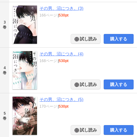
その男、沼につき。(3)
166ページ
|
530pt
3
巻
試し読み
購入する
その男、沼につき。(4)
168ページ
|
530pt
4
巻
試し読み
購入する
その男、沼につき。(5)
170ページ
|
530pt
5
巻
試し読み
購入する