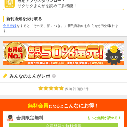
専用アプリのダウンロード
サクサクまんがを読めて多機能！
新刊通知を受け取る
会員登録
をすると「その男、沼につき。」新刊配信のお知らせが受け取れま
す。
みんなのまんがレポ
(
5.0
)
評価数
2
件
無料会員
こんなにお得！
になると
会員限定無料
もっと無料が読める！
会員登録で無料増量