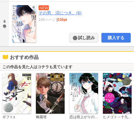
NEW
その男、沼につき。(6)
166ページ
|
530pt
6
巻
試し読み
購入する
おすすめ作品
この作品を見た人はコチラも見ています
恋は雨上がりのように
ギフト±
幽麗塔
ヒメゴト～十九歳の制服～