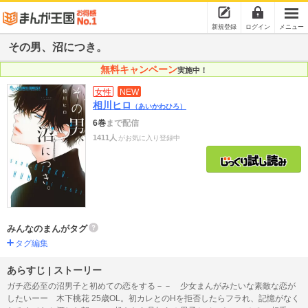
新規登録
ログイン
メニュー
その男、沼につき。
無料キャンペーン
実施中！
女性
NEW
相川ヒロ
（あいかわひろ）
6巻
まで配信
1411人
がお気に入り登録中
みんなのまんがタグ
タグ編集
あらすじ | ストーリー
ガチ恋必至の沼男子と初めての恋をする－－ 少女まんがみたいな素敵な恋が
したいーー 木下桃花 25歳OL。初カレとのHを拒否したらフラれ、記憶がなく