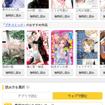
香月さんの恋する時間
その男、沼につき。【マイクロ】
どうぞ可愛がってください
上司が溺愛してきて赤面してます。
無料試し読み
無料試し読み
無料試し読み
無料試し読み
「
プチコミック
」のおすすめ作品
真綿の檻
極と蕾～極道と恋を知らない人妻と～
転生ギャル勇者と囚われの姫～モラハラ義実家を攻略せよ～【マイクロ】
フェイクマリッジ～元彼の子を身ごもって捨てられたらセレブ彼に求婚されました～【マイクロ】
無料試し読み
無料試し読み
無料試し読み
無料試し読み
読み方を選択
アプリで読む
ウェブで読む