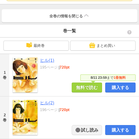
全巻の情報を
閉じる
巻一覧
最終巻
まとめ買い
ヒル(1)
195ページ
|
720pt
1
巻
8/11 23:59
まで
1冊無料
無料で読む
購入する
ヒル(2)
196ページ
|
720pt
2
巻
試し読み
購入する