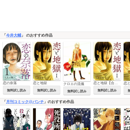
「
今井大輔
」 のおすすめ作品
恋の奈落
恋と地獄
恋と地獄【合冊版】
クロエの流儀
無料試し読み
無料試し読み
無料試し読み
無料試し読み
「
月刊コミック@バンチ
」のおすすめ作品