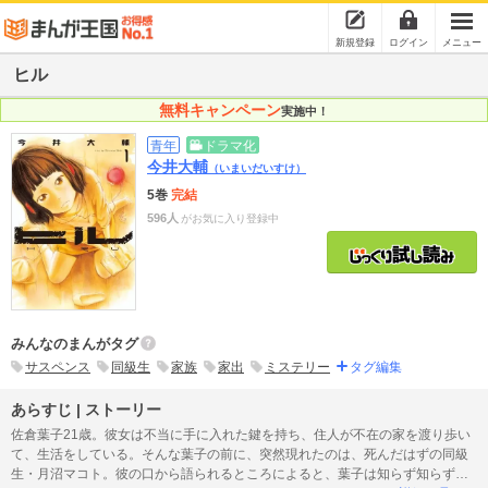
新規登録
ログイン
メニュー
ヒル
無料キャンペーン
実施中！
青年
ドラマ化
今井大輔
（いまいだいすけ）
5巻
完結
596人
がお気に入り登録中
みんなのまんがタグ
サスペンス
同級生
家族
家出
ミステリー
タグ編集
あらすじ | ストーリー
佐倉葉子21歳。彼女は不当に手に入れた鍵を持ち、住人が不在の家を渡り歩い
て、生活をしている。そんな葉子の前に、突然現れたのは、死んだはずの同級
生・月沼マコト。彼の口から語られるところによると、葉子は知らず知らずの