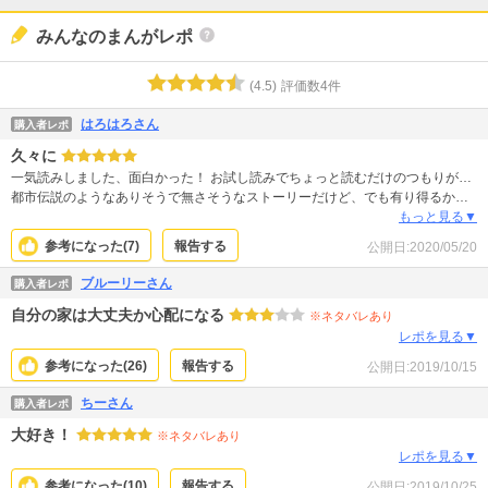
みんなのまんがレポ
(
4.5
)
評価数
4
件
はろはろさん
購入者レポ
久々に
一気読みしました、面白かった！ お試し読みでちょっと読むだけのつもりが…
都市伝説のようなありそうで無さそうなストーリーだけど、でも有り得るか
も？と思わせられるような内容。 主人公のハコちゃんと月沼、魅力的です。 い
もっと見る▼
ま自分が生きている「普通の暮らし｣って、大事なんだなぁと考えさせられた
参考になった(
7
)
報告する
公開日:
2020/05/20
り。 みんな独りでは生きていけないのね。
ブルーリーさん
購入者レポ
自分の家は大丈夫か心配になる
※ネタバレあり
レポを見る▼
参考になった(
26
)
報告する
公開日:
2019/10/15
ちーさん
購入者レポ
大好き！
※ネタバレあり
レポを見る▼
参考になった(
10
)
報告する
公開日:
2019/10/25