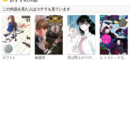
この作品を見た人はコチラも見ています
恋は雨上がりのように
ギフト±
幽麗塔
ヒメゴト～十九歳の制服～