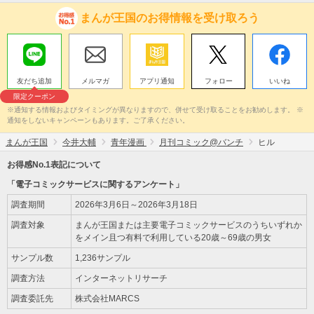
まんが王国のお得情報を受け取ろう
友だち追加
メルマガ
アプリ通知
フォロー
いいね
限定クーポン
※通知する情報およびタイミングが異なりますので、併せて受け取ることをお勧めします。 ※
通知をしないキャンペーンもあります。ご了承ください。
まんが王国
今井大輔
青年漫画
月刊コミック@バンチ
ヒル
お得感No.1表記について
「電子コミックサービスに関するアンケート」
調査期間
2026年3月6日～2026年3月18日
調査対象
まんが王国または主要電子コミックサービスのうちいずれか
をメイン且つ有料で利用している20歳～69歳の男女
サンプル数
1,236サンプル
調査方法
インターネットリサーチ
調査委託先
株式会社MARCS