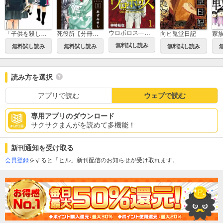
ウロボロス―警察ヲ裁クハ我ニアリ―
「子供を殺してください」という親たち【分冊版】
死役所【分冊版】
向ヒ兎堂日記
無料試し読み
無料試し読み
無料試し読み
無料試し読み
読み方を選択
アプリで読む
ウェブで読む
専用アプリのダウンロード
サクサクまんがを読めて多機能！
新刊通知を受け取る
会員登録
をすると「ヒル」新刊配信のお知らせが受け取れます。