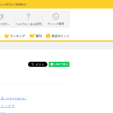
品から新刊まで多数配信！
チェック履歴
ての方へ
ヘルプ/よくある質問
ル
ランキング
新刊
来店ポイント
きる
（すぎさきゆきる）
コミックス