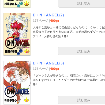
試し読み
D・N・ANGEL(2)
177ページ |
400pt
大好きな梨紗と一緒の雪山登りだったのに、うかつにも
恋愛遺伝子が何故か梨紅に反応、大助は思わずダークに変
ブコメ、お待たせの第２巻!!
試し読み
D・N・ANGEL(3)
175ページ |
400pt
「ダークさんが好きなの…」初恋の人・梨紗にカンペキ
識をあずけてしまった!! ダークは大助の姿で大暴れしは
巻!!
試し読み