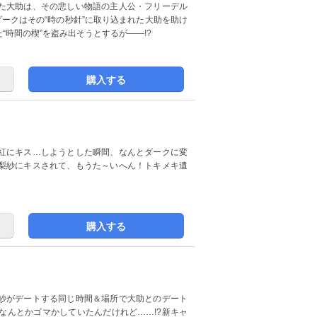
た大助は、その悲しい物語の主人公・フリーデル
ダークはその“時の秒針”に取り込まれた大助を助け
時間の楔”を盗み出そうとするが――!?
購入する
紅にキス…しようとした瞬間、なんとダークに変
梨紗にキスされて、もうた～いへん！トキメキ遺
購入する
紗がデートする同じ時間＆場所で大助とのデート
なんとかゴマかしていたんだけれど……!?新キャ