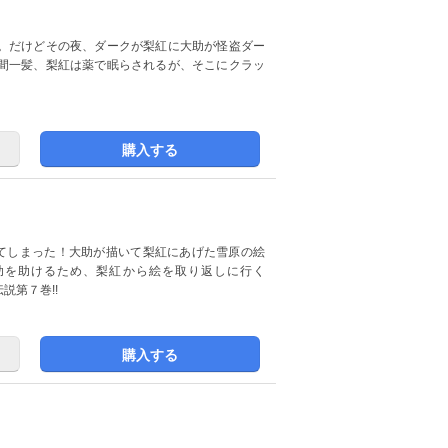
。だけどその夜、ダークが梨紅に大助が怪盗ダー
間一髪、梨紅は薬で眠らされるが、そこにクラッ
購入する
れてしまった！大助が描いて梨紅にあげた雪原の絵
助を助けるため、梨紅から絵を取り返しに行く
説第７巻!!
購入する