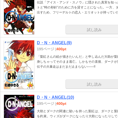
伝説「アイス・アンド・スノウ」に隠された真実を知っ
トと“時の秒針”のために力を貸すことになった。一方、
出すため、フリーデルトの恋人・エリオットが持っていた“
試し読み
D・N・ANGEL(9)
195ページ |
400pt
「梨紅さんの絵が描きたいんだ」と申し込んだ大助が梨
身しちゃってそのまま逃亡。しかもその直後、ダークが
伝子の大暴走はまだまだ止まらない――!!
試し読み
D・N・ANGEL(10)
195ページ |
400pt
大助とダークの関連に疑いを持った梨紅は、ダークと梨
を約束。ウィズがダークになったり大助になったりして