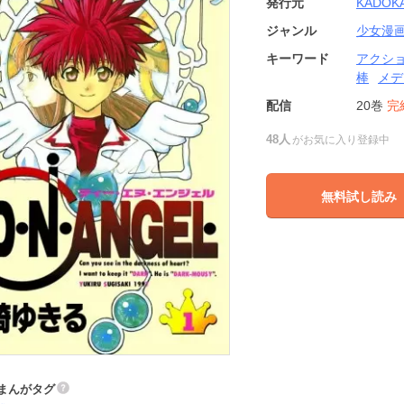
発行元
KADOK
ジャンル
少女漫
キーワード
アクシ
棒
メデ
配信
20巻
完
48人
がお気に入り登録中
無料試し読み
まんがタグ