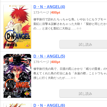
D・N・ANGEL(4)
173ページ |
400pt
修学旅行で訪れたちっちゃな島。いやおうにもラブモー
梨紅に目撃＆誤解されちゃった大助！「梨紗と同じだか
の…」と涙ぐむ梨紅に大助は……☆☆
試し読み
D・N・ANGEL(5)
179ページ |
400pt
修学旅行先の島で、日渡の罠にかかり「眠りの賢者」の
教えてくれた島の灯台にある「永遠の標」ことトワちゃ
捜しに行く大助だったが……☆☆
試し読み
D・N・ANGEL(6)