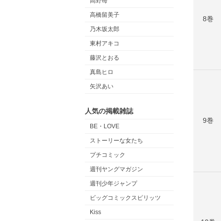
高野苺
高橋留美子
8巻
乃木坂太郎
東村アキコ
藤沢とおる
真島ヒロ
矢沢あい
人気の掲載雑誌
9巻
BE・LOVE
ストーリーな女たち
プチコミック
週刊ヤングマガジン
週刊少年ジャンプ
ビッグコミックスピリッツ
Kiss