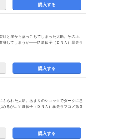
購入する
梨紅と崖から落っこちてしまった大助。その上、
身してしまうが――!? 遺伝子（ＤＮＡ）暴走ラ
購入する
にふられた大助。あまりのショックでダークに意
じめるが…!? 遺伝子（ＤＮＡ）暴走ラブコメ第３
購入する