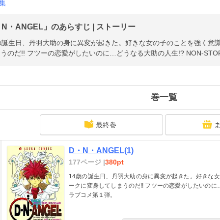
集
N・ANGEL」のあらすじ | ストーリー
の誕生日、丹羽大助の身に異変が起きた。好きな女の子のことを強く意識
うのだ!! フツーの恋愛がしたいのに…どうなる大助の人生!? NON-S
巻一覧
最終巻
D・N・ANGEL(1)
177ページ |
380pt
14歳の誕生日、丹羽大助の身に異変が起きた。好きな女
ークに変身してしまうのだ!! フツーの恋愛がしたいのに…ど
ラブコメ第１弾。