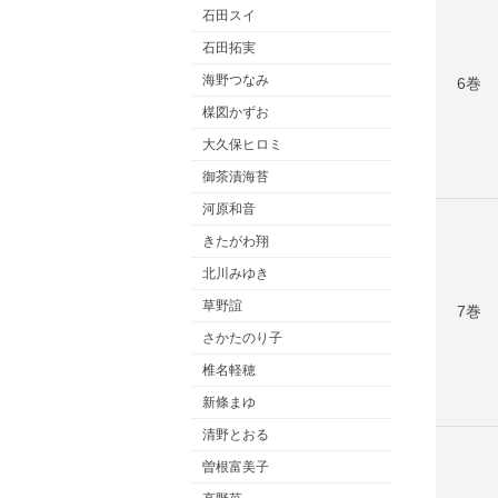
石田スイ
石田拓実
海野つなみ
6巻
楳図かずお
大久保ヒロミ
御茶漬海苔
河原和音
きたがわ翔
北川みゆき
草野誼
7巻
さかたのり子
椎名軽穂
新條まゆ
清野とおる
曽根富美子