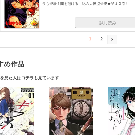
ラも登場！闇を翔ける世紀の大怪盗伝説★第１０巻!!
試し読み
1
2
すめ作品
を見た人はコチラも見ています