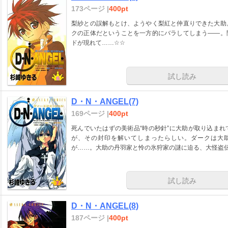
173ページ |
400pt
梨紗との誤解もとけ、ようやく梨紅と仲直りできた大助
クの正体だということを一方的にバラしてしまう――。
ドが現れて……☆☆
試し読み
D・N・ANGEL(7)
169ページ |
400pt
死んでいたはずの美術品“時の秒針”に大助が取り込ま
が、その封印を解いてしまったらしい。ダークは大
が……。大助の丹羽家と怜の氷狩家の謎に迫る、大怪盗伝
試し読み
D・N・ANGEL(8)
187ページ |
400pt