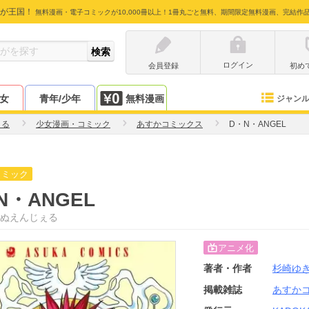
が王国！
無料漫画・電子コミックが10,000冊以上！1冊丸ごと無料、期間限定無料漫画、完結作
ログイン
会員登録
初め
少女
青年/少年
無料漫画
ジャン
きる
少女漫画・コミック
あすかコミックス
D・N・ANGEL
コミック
N・ANGEL
ぬえんじぇる
アニメ化
著者・作者
杉崎ゆ
掲載雑誌
あすか