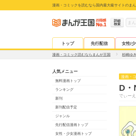
漫画・コミックを読むなら国内最大級サイトのまん
詳細
検索
トップ
先行配信
女性/
漫画・コミック読むならまんが王国
杉崎ゆ
人気メニュー
漫画・
無料漫画トップ
D・
ランキング
でぃーえ
新刊
新刊配信予定
ジャンル
先行配信漫画トップ
女性・少女漫画トップ