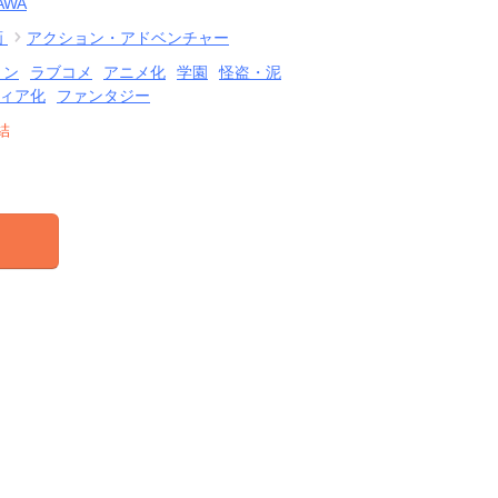
AWA
画
アクション・アドベンチャー
ョン
ラブコメ
アニメ化
学園
怪盗・泥
ィア化
ファンタジー
結