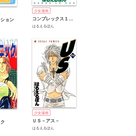
少女漫画
コンプレックス１９２
ーション
はるえるぽん
少女漫画
ＵＳ－アス－
ック
はるえるぽん