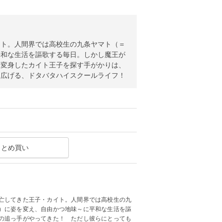
イト。人間界では高校生の九条ヤマト（＝
平和な生活を謳歌する毎日。しかし魔王が
も変身したカイト王子を探す手がかりは、
り広げる、ドタバタハイスクールライフ！
まとめ買い
亡してきた王子・カイト。人間界では高校生の九
）に姿を変え、自由かつ地味～に平和な生活を謳
の追っ手がやってきた！ ただし彼らにとっても