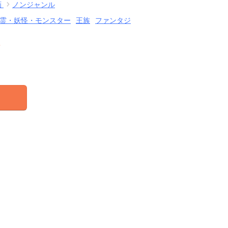
画
ノンジャンル
霊・妖怪・モンスター
王族
ファンタジ
結