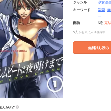
ジャンル
少女漫
キーワード
学園
幽
ー
配信
5巻
完
5人
がお気に入り登録中
無料試し読み
まんがタグ