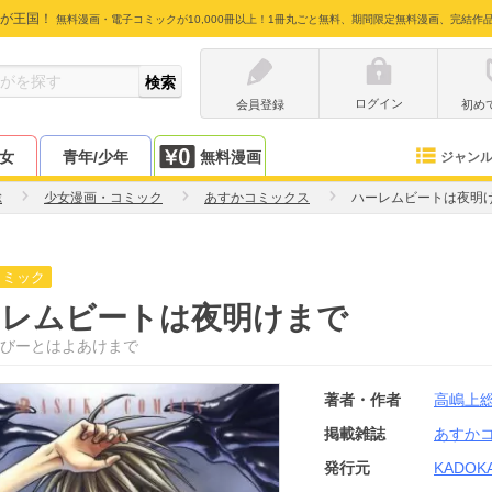
が王国！
無料漫画・電子コミックが10,000冊以上！1冊丸ごと無料、期間限定無料漫画、完結作
ログイン
会員登録
初め
少女
青年/少年
無料漫画
ジャン
総
少女漫画・コミック
あすかコミックス
ハーレムビートは夜明
コミック
ーレムビートは夜明けまで
びーとはよあけまで
著者・作者
高嶋上
掲載雑誌
あすか
発行元
KADOK