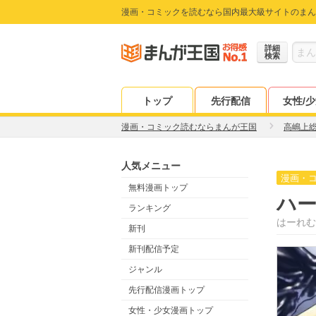
漫画・コミックを読むなら国内最大級サイトのまん
詳細
検索
トップ
先行配信
女性/
漫画・コミック読むならまんが王国
高嶋上
人気メニュー
漫画・
無料漫画トップ
ハ
ランキング
はーれむ
新刊
新刊配信予定
ジャンル
先行配信漫画トップ
女性・少女漫画トップ