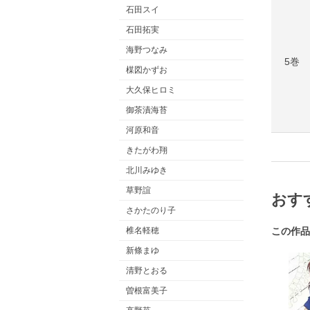
石田スイ
石田拓実
海野つなみ
5巻
楳図かずお
大久保ヒロミ
御茶漬海苔
河原和音
きたがわ翔
北川みゆき
草野誼
おす
さかたのり子
この作品
椎名軽穂
新條まゆ
清野とおる
曽根富美子