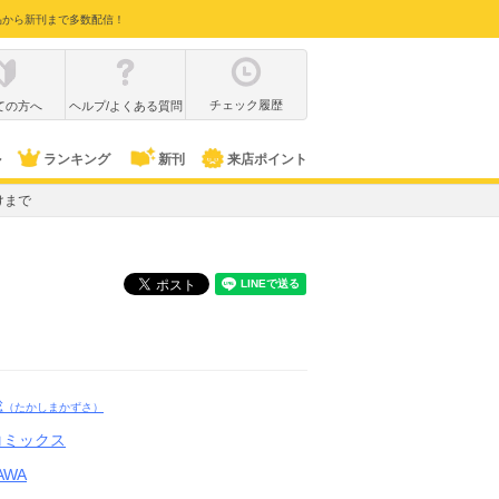
品から新刊まで多数配信！
チェック履歴
ての方へ
ヘルプ/よくある質問
ル
ランキング
新刊
来店ポイント
けまで
総
（たかしまかずさ）
コミックス
AWA