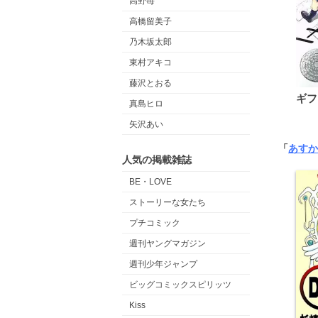
高野苺
高橋留美子
乃木坂太郎
東村アキコ
藤沢とおる
ギフ
真島ヒロ
矢沢あい
「
あすか
人気の掲載雑誌
BE・LOVE
ストーリーな女たち
プチコミック
週刊ヤングマガジン
週刊少年ジャンプ
ビッグコミックスピリッツ
Kiss