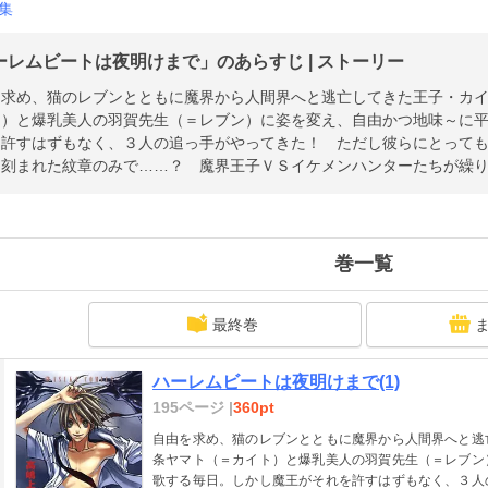
集
ーレムビートは夜明けまで」のあらすじ | ストーリー
を求め、猫のレブンとともに魔界から人間界へと逃亡してきた王子・カ
ト）と爆乳美人の羽賀先生（＝レブン）に姿を変え、自由かつ地味～に
を許すはずもなく、３人の追っ手がやってきた！ ただし彼らにとって
に刻まれた紋章のみで……？ 魔界王子ＶＳイケメンハンターたちが繰
巻一覧
最終巻
ハーレムビートは夜明けまで(1)
195ページ |
360pt
自由を求め、猫のレブンとともに魔界から人間界へと逃
条ヤマト（＝カイト）と爆乳美人の羽賀先生（＝レブン
歌する毎日。しかし魔王がそれを許すはずもなく、３人