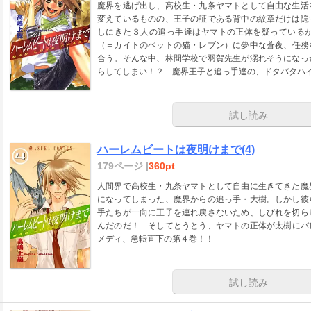
魔界を逃げ出し、高校生・九条ヤマトとして自由な生活
変えているものの、王子の証である背中の紋章だけは隠
しにきた３人の追っ手達はヤマトの正体を疑っている
（＝カイトのペットの猫・レブン）に夢中な蒼夜、任務
合う。そんな中、林間学校で羽賀先生が溺れそうになっ
らしてしまい！？ 魔界王子と追っ手達の、ドタバタハ
試し読み
ハーレムビートは夜明けまで(4)
179ページ |
360pt
人間界で高校生・九条ヤマトとして自由に生きてきた魔
になってしまった、魔界からの追っ手・大樹。しかし彼
手たちが一向に王子を連れ戻さないため、しびれを切ら
んだのだ！ そしてとうとう、ヤマトの正体が太樹にバ
メディ、急転直下の第４巻！！
試し読み