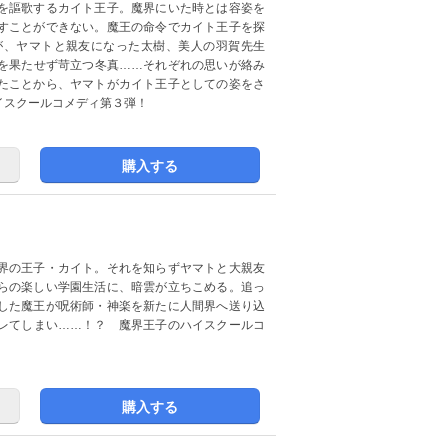
を謳歌するカイト王子。魔界にいた時とは容姿を
すことができない。魔王の命令でカイト王子を探
が、ヤマトと親友になった太樹、美人の羽賀先生
を果たせず苛立つ冬真……それぞれの思いが絡み
たことから、ヤマトがカイト王子としての姿をさ
イスクールコメディ第３弾！
購入する
界の王子・カイト。それを知らずヤマトと大親友
らの楽しい学園生活に、暗雲が立ちこめる。追っ
した魔王が呪術師・神楽を新たに人間界へ送り込
レてしまい……！？ 魔界王子のハイスクールコ
購入する