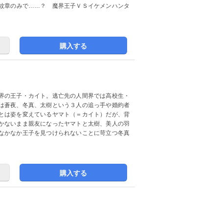
紋章のみで……？ 魔界王子ＶＳイケメンハンタ
購入する
界の王子・カイト。逃亡先の人間界では高校生・
は蒼夜、冬真、太樹という３人の追っ手や婚約者
とは姿を変えているヤマト（＝カイト）だが、背
かないまま親友になったヤマトと太樹、美人の羽
なかなか王子を見つけられないことに苛立つ冬真
購入する