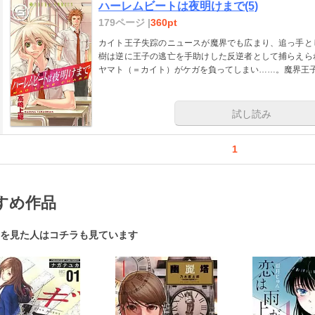
ハーレムビートは夜明けまで(5)
179ページ |
360pt
カイト王子失踪のニュースが魔界でも広まり、追っ手と
樹は逆に王子の逃亡を手助けした反逆者として捕らえら
ヤマト（＝カイト）がケガを負ってしまい……。魔界王
試し読み
1
すめ作品
を見た人はコチラも見ています