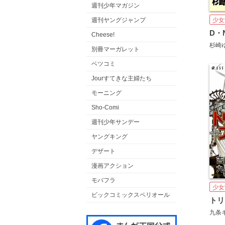
週刊少年マガジン
週刊ヤングジャンプ
少女
D・
Cheese!
杉崎
別冊マーガレット
ベツコミ
Jourすてきな主婦たち
モーニング
Sho-Comi
週刊少年サンデー
ヤングキング
デザート
漫画アクション
モバフラ
少女
ビックコミックスペリオール
九条