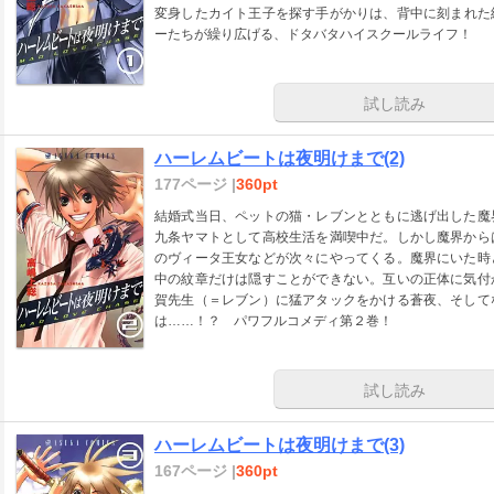
変身したカイト王子を探す手がかりは、背中に刻まれた
ーたちが繰り広げる、ドタバタハイスクールライフ！
試し読み
ハーレムビートは夜明けまで(2)
177ページ |
360pt
結婚式当日、ペットの猫・レブンとともに逃げ出した魔
九条ヤマトとして高校生活を満喫中だ。しかし魔界から
のヴィータ王女などが次々にやってくる。魔界にいた時
中の紋章だけは隠すことができない。互いの正体に気付
賀先生（＝レブン）に猛アタックをかける蒼夜、そして
は……！？ パワフルコメディ第２巻！
試し読み
ハーレムビートは夜明けまで(3)
167ページ |
360pt