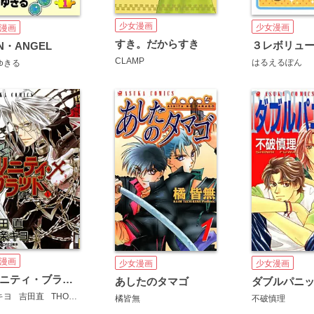
少女漫画
少女漫画
漫画
すき。だからすき
３レボリュ
N・ANGEL
CLAMP
はるえるぽん
ゆきる
漫画
少女漫画
少女漫画
トリニティ・ブラッド
ダブルパニ
あしたのタマゴ
キヨ
吉田直
THORES柴本
不破慎理
橘皆無