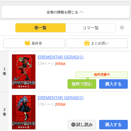
全巻の情報を
閉じる
巻一覧
コマ一覧
最終巻
まとめ買い
EREMENTAR GERAD(1)
179ページ
|
550pt
1
巻
無料増量中
無料で読む
購入する
EREMENTAR GERAD(2)
179ページ
|
550pt
2
巻
試し読み
購入する