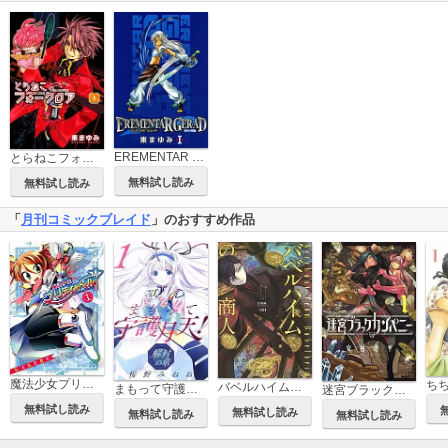
EREMENTAR GERAD～蒼空の戦旗～
とらねこフォークロア
無料試し読み
無料試し読み
「
月刊コミックブレイド
」のおすすめ作品
魔法少女プリティ☆ベル
ち
バベルハイムの商人
まもって守護月天！ 解封の章
迷宮ブラックカンパニー
無料試し読み
無料試し読み
無料試し読み
無料試し読み