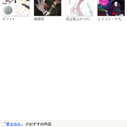
恋は雨上がりのように
ギフト±
幽麗塔
ヒメゴト～十九歳の制服～
「
東まゆみ
」 のおすすめ作品