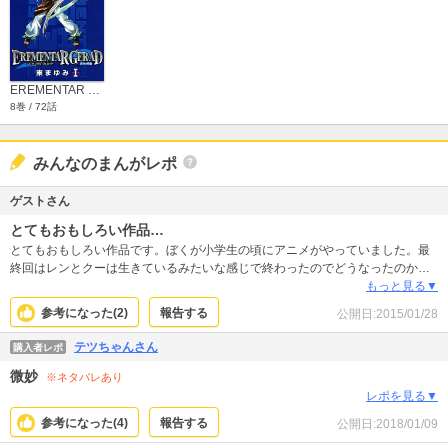
EREMENTAR GERAD～蒼空の戦旗～
8巻 / 72話
みんなのまんがレポ
ゲストさん
とてもおもしろい作品…
とてもおもしろい作品です。ぼくが小学生の頃にアニメがやっていました。最
終回はレンとクーは生きているみたいな感じで終わったのでどうなったのか気
になっています。外伝だった蒼の戦旗が続編としてあるのですがこのままだと
もっと見る▼
30歳近くまでやるのではと不安です。はやくきになります。あとスターオーシ
参考になった(
2
)
報告する
公開日:
2015/01/28
ャンセカンドストーリーも再開させてほしいです。
テツちゃんさん
購入者レポ
微妙
※ネタバレあり
レポを見る▼
参考になった(
4
)
報告する
公開日:
2018/01/09