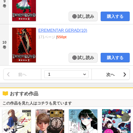
9
巻
試し読み
購入する
EREMENTAR GERAD(10)
171ページ
|
550pt
10
巻
試し読み
購入する
前へ
次へ
おすすめ作品
この作品を見た人はコチラも見ています