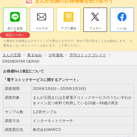
まんが王国のお得情報を受け取ろう
友だち追加
メルマガ
アプリ通知
フォロー
いいね
限定クーポン
※通知する情報およびタイミングが異なりますので、併せて受け取ることをお勧めします。 ※
通知をしないキャンペーンもあります。ご了承ください。
まんが王国
東まゆみ
少年漫画
月刊コミックブレイド
EREMENTAR GERAD
お得感No.1表記について
「電子コミックサービスに関するアンケート」
調査期間
2026年3月6日～2026年3月18日
調査対象
まんが王国または主要電子コミックサービスのうちいずれか
をメイン且つ有料で利用している20歳～69歳の男女
サンプル数
1,236サンプル
調査方法
インターネットリサーチ
調査委託先
株式会社MARCS