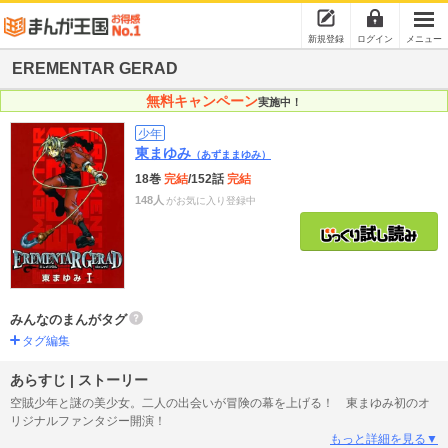
新規登録
ログイン
メニュー
EREMENTAR GERAD
無料キャンペーン
実施中！
少年
東まゆみ
（あずままゆみ）
18巻
完結
/152話
完結
148人
がお気に入り登録中
みんなのまんがタグ
タグ編集
あらすじ | ストーリー
空賊少年と謎の美少女。二人の出会いが冒険の幕を上げる！ 東まゆみ初のオ
リジナルファンタジー開演！
もっと詳細を見る▼