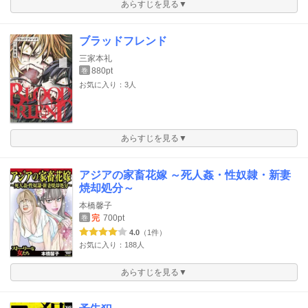
あらすじを見る▼
ブラッドフレンド
三家本礼
880pt
巻
お気に入り：3人
あらすじを見る▼
アジアの家畜花嫁 ～死人姦・性奴隷・新妻
焼却処分～
本橋馨子
完
700pt
巻
4.0
（1件）
お気に入り：188人
あらすじを見る▼