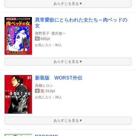
あらすじを見る▼
異常愛欲にとらわれた女たち～肉ベッドの
女
鹿野景子
唐沢俊一
680pt
巻
お気に入り：90人
あらすじを見る▼
新装版 WORST外伝
高橋ヒロシ
完
910pt
巻
お気に入り：39人
あらすじを見る▼