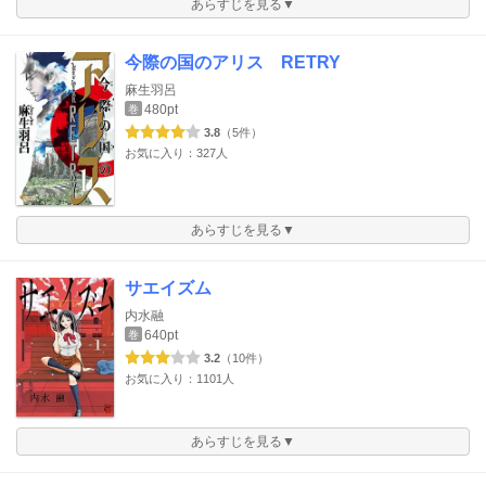
あらすじを見る▼
今際の国のアリス RETRY
麻生羽呂
480pt
巻
3.8
（5件）
お気に入り：327人
あらすじを見る▼
サエイズム
内水融
640pt
巻
3.2
（10件）
お気に入り：1101人
あらすじを見る▼