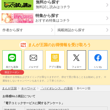
無料から探す
無料試し読みはコチラ
特集から探す
おすすめ特集はコチラ
作者から探す
掲載雑誌から探す
まんが王国のお得情報を受け取ろう
友だち追加
メルマガ
アプリ通知
フォロー
いいね
限定クーポン
※通知する情報およびタイミングが異なりますので、併せて受け取ることをお勧めします。 ※
通知をしないキャンペーンもあります。ご了承ください。
まんが王国
キーワード
「バイオレンス」の漫画
8ページ目
お得感No.1表記について
「電子コミックサービスに関するアンケート」