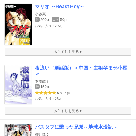
マリオ ～Beast Boy～
小谷憲一
200pt
50pt
巻
コマ
お気に入り：29人
あらすじを見る▼
夜這い（単話版）＜中国・生娘孕ませ小屋
＞
本橋馨子
150pt
巻
5.0
（1件）
お気に入り：26人
あらすじを見る▼
バスタブに乗った兄弟～地球水没記～
櫻井稔文