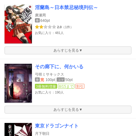
淫蘭島～日本禁忌秘境列伝～
廣瀬周
640pt
巻
2.0
（1件）
お気に入り：481人
あらすじを見る▼
その廊下に、何かいる
弓咲ミサキックス
完
100pt
50pt
巻
コマ
3冊無料増量
8/15まで
割引
お気に入り：190人
あらすじを見る▼
東京ドラゴンナイト
月下朝日