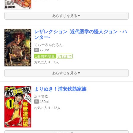
あらすじを見る▼
レザレクション -近代医学の怪人ジョン・ハ
ンター-
てぃーろんたろん
720pt
巻
1冊無料増量
8/12まで
お気に入り：1人
あらすじを見る▼
よりぬき！浦安鉄筋家族
浜岡賢次
480pt
巻
お気に入り：13人