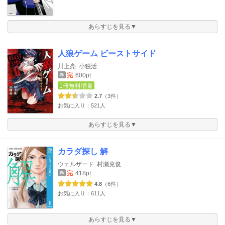
あらすじを見る▼
人狼ゲーム ビーストサイド
川上亮
小独活
完
600pt
巻
1冊無料増量
2.7
（3件）
お気に入り：521人
あらすじを見る▼
カラダ探し 解
ウェルザード
村瀬克俊
完
418pt
巻
4.8
（6件）
お気に入り：611人
あらすじを見る▼