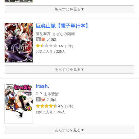
あらすじを見る▼
巨蟲山脈【電子単行本】
藤見泰高
さざなみ陽輔
完
640pt
巻
1.5
（2件）
お気に入り：225人
あらすじを見る▼
trash.
D.P
山本賢治
完
640pt
巻
4.5
（2件）
お気に入り：196人
あらすじを見る▼