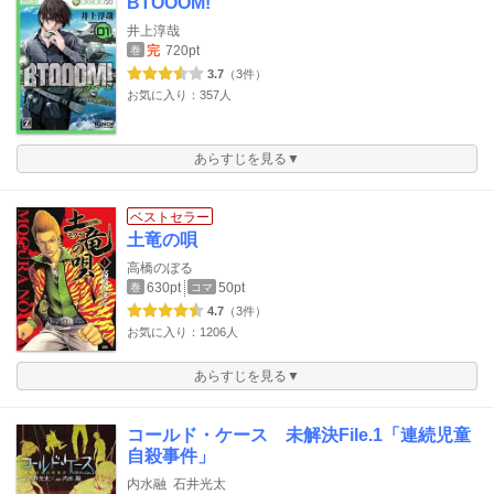
BTOOOM!
井上淳哉
完
720pt
巻
3.7
（3件）
お気に入り：357人
あらすじを見る▼
ベストセラー
土竜の唄
高橋のぼる
630pt
50pt
巻
コマ
4.7
（3件）
お気に入り：1206人
あらすじを見る▼
コールド・ケース 未解決File.1「連続児童
自殺事件」
内水融
石井光太