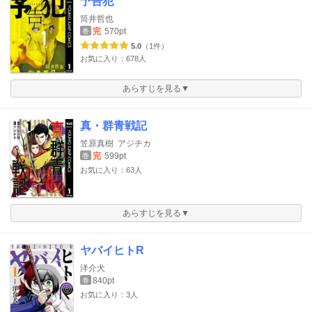
予告犯
筒井哲也
完
570pt
巻
5.0
（1件）
お気に入り：678人
あらすじを見る▼
真・群青戦記
笠原真樹
アジチカ
完
599pt
巻
お気に入り：63人
あらすじを見る▼
ヤバイヒトR
洋介犬
840pt
巻
お気に入り：3人