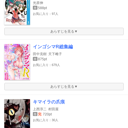
光原伸
588pt
巻
お気に入り：97人
あらすじを見る▼
インゴシマR総集編
田中克樹
天下雌子
875pt
巻
お気に入り：679人
あらすじを見る▼
キマイラの爪痕
上西淳二
村田屋
完
720pt
巻
お気に入り：30人