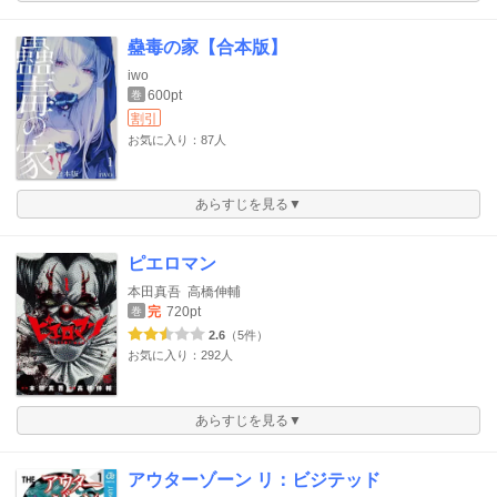
蠱毒の家【合本版】
iwo
600pt
巻
割引
お気に入り：87人
あらすじを見る▼
ピエロマン
本田真吾
高橋伸輔
完
720pt
巻
2.6
（5件）
お気に入り：292人
あらすじを見る▼
アウターゾーン リ：ビジテッド