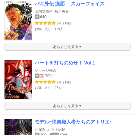
バキ外伝 疵面 －スカーフェイス－
山内雪奈生
板垣恵介
640pt
巻
5.0
（1件）
お気に入り：129人
あらすじを見る▼
ハートを打ちのめせ！ Vol.1
ジョージ朝倉
完
700pt
巻
5.0
（1件）
お気に入り：97人
あらすじを見る▼
モデル~快楽殺人者たちのアトリエ~
井深みつ
井上紀良
巻
コマ