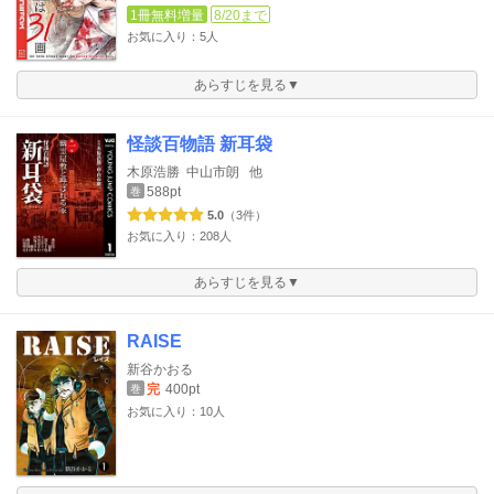
1冊無料増量
8/20まで
お気に入り：5人
あらすじを見る▼
怪談百物語 新耳袋
木原浩勝
中山市朗
他
588pt
巻
5.0
（3件）
お気に入り：208人
あらすじを見る▼
RAISE
新谷かおる
完
400pt
巻
お気に入り：10人