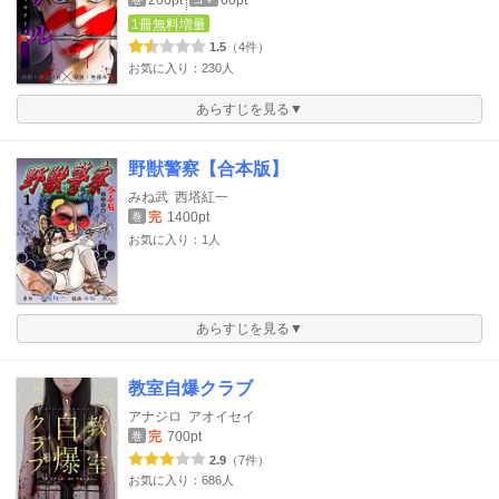
200pt
60pt
1冊無料増量
1.5
（4件）
お気に入り：230人
あらすじを見る▼
野獣警察【合本版】
みね武
西塔紅一
完
1400pt
巻
お気に入り：1人
あらすじを見る▼
教室自爆クラブ
アナジロ
アオイセイ
完
700pt
巻
2.9
（7件）
お気に入り：686人