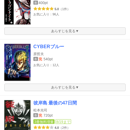
400pt
巻
5.0
（1件）
お気に入り：96人
あらすじを見る▼
CYBERブルー
原哲夫
完
540pt
巻
お気に入り：12人
あらすじを見る▼
彼岸島 最後の47日間
松本光司
完
720pt
巻
3冊無料増量
8/19まで
4.0
（2件）