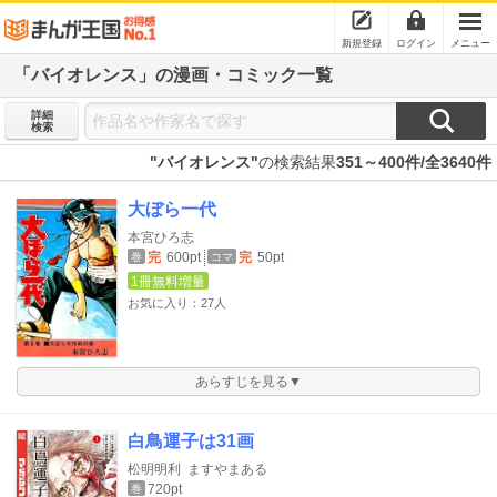
新規登録
ログイン
メニュー
「バイオレンス」の漫画・コミック一覧
詳細
検索
"バイオレンス"
の検索結果
351～400件/全3640件
大ぼら一代
本宮ひろ志
完
600pt
完
50pt
巻
コマ
1冊無料増量
お気に入り：27人
あらすじを見る▼
白鳥運子は31画
松明明利
ますやまある
720pt
巻