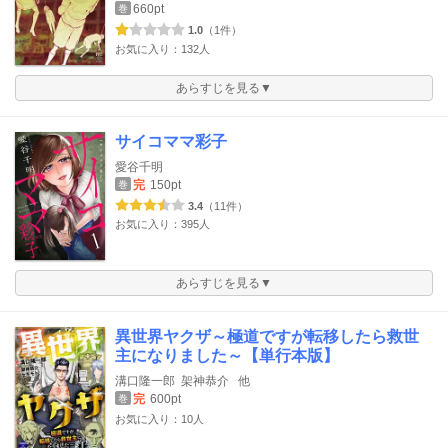
660pt
巻
1.0
（1件）
お気に入り：132人
あらすじを見る▼
サイコママ彩子
愛谷千明
完
150pt
巻
3.4
（11件）
お気に入り：395人
あらすじを見る▼
異世界ヤクザ～極道ですが転移したら救世
主になりました～【単行本版】
溝口隆一郎
架神恭介
他
完
600pt
巻
お気に入り：10人