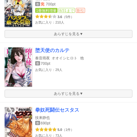
完
700pt
巻
1冊無料増量
8/31まで
割引
3.6
（5件）
お気に入り：210人
あらすじを見る▼
堕天使のカルテ
奏音雨夜
オオイシヒロト
他
700pt
巻
お気に入り：29人
あらすじを見る▼
拳奴死闘伝セスタス
技来静也
690pt
巻
5.0
（1件）
お気に入り：73人