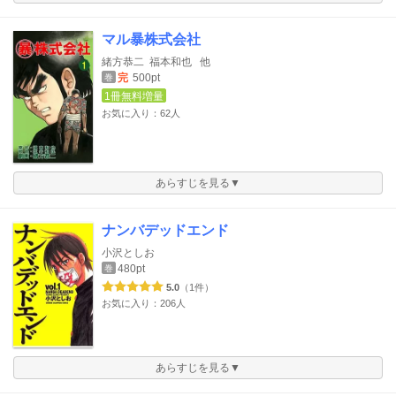
マル暴株式会社
緒方恭二
福本和也
他
完
500pt
巻
1冊無料増量
お気に入り：62人
あらすじを見る▼
ナンバデッドエンド
小沢としお
480pt
巻
5.0
（1件）
お気に入り：206人
あらすじを見る▼