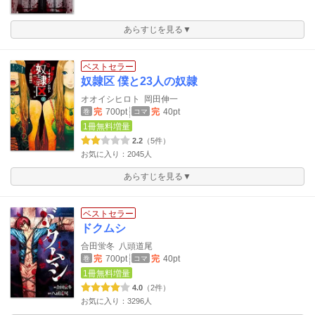
あらすじを見る▼
ベストセラー
奴隷区 僕と23人の奴隷
オオイシヒロト
岡田伸一
完
700pt
完
40pt
巻
コマ
1冊無料増量
2.2
（5件）
お気に入り：2045人
あらすじを見る▼
ベストセラー
ドクムシ
合田蛍冬
八頭道尾
完
700pt
完
40pt
巻
コマ
1冊無料増量
4.0
（2件）
お気に入り：3296人