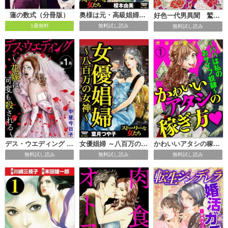
蓮の数式（分冊版）
奥様は元・高級娼婦～ミセス・ベルベット～
好色一代男異聞 鷲羽屋みだれ帖
1冊無料
無料試し読み
無料試し読み
デス・ウエディング ～花嫁は何度も殺される～（分冊版）
女優娼婦 ～八百万の女神～
かわいいアタシの稼ぎ方（分冊版）
無料試し読み
無料試し読み
無料試し読み