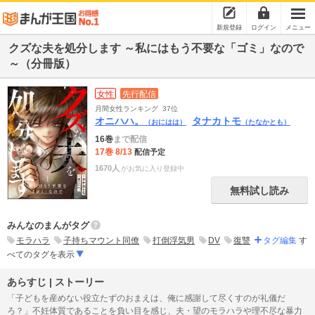
新規登録
ログイン
メニュー
クズな夫を処分します ～私にはもう不要な「ゴミ」なので
～（分冊版）
女性
先行配信
月間女性ランキング
37位
オニハハ。
タナカトモ
（おにはは）
（たなかとも）
16巻
まで配信
17巻 8/13
配信予定
1670人
がお気に入り登録中
無料試し読み
みんなのまんがタグ
モラハラ
子持ちマウント同僚
打倒浮気男
DV
復讐
タグ編集
す
べてのタグを表示
あらすじ | ストーリー
「子どもを産めない役立たずのおまえは、俺に感謝して尽くすのが礼儀だ
ろ？」不妊体質であることを負い目を感じ、夫・望のモラハラや理不尽な暴力