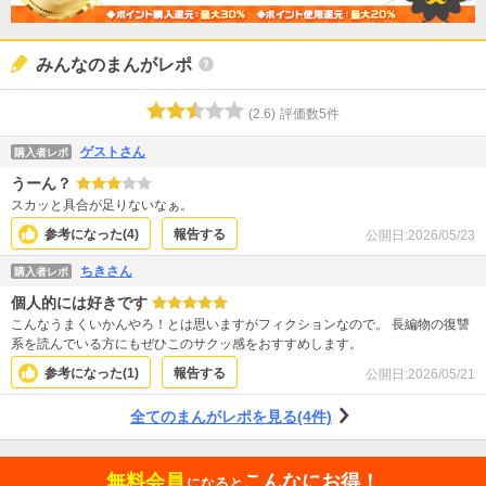
みんなのまんがレポ
(
2.6
)
評価数
5
件
ゲストさん
購入者レポ
うーん？
スカッと具合が足りないなぁ。
参考になった(
4
)
報告する
公開日:
2026/05/23
ちきさん
購入者レポ
個人的には好きです
こんなうまくいかんやろ！とは思いますがフィクションなので。 長編物の復讐
系を読んでいる方にもぜひこのサクッ感をおすすめします。
参考になった(
1
)
報告する
公開日:
2026/05/21
全てのまんがレポを見る(4件)
無料会員
こんなにお得！
になると