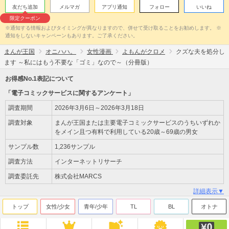
友だち追加
メルマガ
アプリ通知
フォロー
いいね
限定クーポン
※通知する情報およびタイミングが異なりますので、併せて受け取ることをお勧めします。 ※
通知をしないキャンペーンもあります。ご了承ください。
まんが王国
オニハハ。
女性漫画
よもんがクロメ
クズな夫を処分し
ます ～私にはもう不要な「ゴミ」なので～（分冊版）
お得感No.1表記について
「電子コミックサービスに関するアンケート」
調査期間
2026年3月6日～2026年3月18日
調査対象
まんが王国または主要電子コミックサービスのうちいずれか
をメイン且つ有料で利用している20歳～69歳の男女
サンプル数
1,236サンプル
調査方法
インターネットリサーチ
調査委託先
株式会社MARCS
詳細表示▼
トップ
女性/少女
青年/少年
TL
BL
オトナ