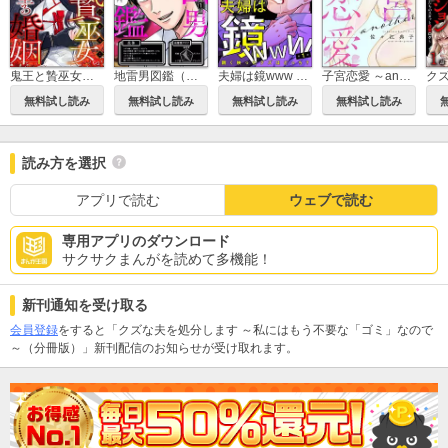
鬼王と贄巫女の死に至る婚姻（分冊版）
地雷男図鑑（分冊版）
夫婦は鏡www 醜く映ったクズはどっち？（分冊版）
子宮恋愛 ～another～（分冊版）
無料試し読み
無料試し読み
無料試し読み
無料試し読み
読み方を選択
アプリで読む
ウェブで読む
専用アプリのダウンロード
サクサクまんがを読めて多機能！
新刊通知を受け取る
会員登録
をすると「クズな夫を処分します ～私にはもう不要な「ゴミ」なので
～（分冊版）」新刊配信のお知らせが受け取れます。