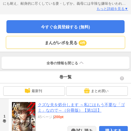
にも耐え、献身的に尽くしている妻・しずか。義母には辛辣な嫌味をいわれ、
加えてパート先では、同僚・愛美の子持ちマウントや陰湿なイジメに疲弊する
もっと詳細を見る▼
日々を送っていた。――産めない私が悪いんだから…何をいわれても仕方な
い。そう諦めていた矢先、買い物の途中で偶然同僚と泥酔する望を目撃。「う
るせーガキなんて元々いらねえし、産めないことを弱みに握って浮気し放
今すぐ会員登録する (無料)
題！ 死ぬまで俺の奴隷として使ってやる!!」と、口汚く本音をぶちまける望の
言葉に、激しいショックを受けるしずか。さらに、愛美の姑息な罠にはまり窃
盗の濡れ衣まで着せられて……!? ――「妻」を軽んじるクズたちを一掃！
まんがレポを見る
4件
踏みにじられた女たちの逆転劇が今始まる……!!
全巻の情報を
閉じる
巻一覧
最新刊
まとめ買い
クズな夫を処分します ～私にはもう不要な「ゴ
ミ」なので～（分冊版）【第1話】
1
45ページ
|
200pt
巻
試し読み
購入する