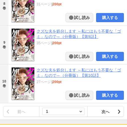
8
31ページ
|
200pt
巻
試し読み
購入する
クズな夫を処分します ～私にはもう不要な「ゴ
ミ」なので～（分冊版）【第9話】
9
35ページ
|
200pt
巻
試し読み
購入する
クズな夫を処分します ～私にはもう不要な「ゴ
ミ」なので～（分冊版）【第10話】
10
27ページ
|
200pt
巻
試し読み
購入する
前へ
次へ