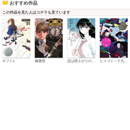
おすすめ作品
この作品を見た人はコチラも見ています
恋は雨上がりのように
ギフト±
幽麗塔
ヒメゴト～十九歳の制服～