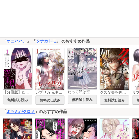
「
オニハハ。
」 「
タナカトモ
」 のおすすめ作品
だって私は空っぽだから
【分冊版】だって私は空っぽだから
レプリカ 元妻の復讐
クズな夫を処分します ～私にはもう不要な「ゴミ」なので～
無料試し読み
無料試し読み
無料試し読み
無料試し読み
「
よもんがクロメ
」のおすすめ作品