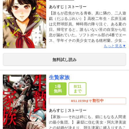
あらすじ｜ストーリー
【誰もが恋焦がれる青春。真に隣の、二人遊
戯（だぶるぷれい）】高校二年生・広井玉緒
は元野球部員。蝉時雨の降り注ぐ、ある夏の
日。帰宅すると、誰もいない筈の自室から吐
息が漏れていた。ソフトボール部の4番でエー
ス、学年イチの美少女である穂村蘭。少女は
ベッドの上で玉緒の名を囁きながら、その指
もっと見る▼
は切なく蒼き衝動を求める。瞬間。汗と吐息
が、夏に溶ける────。一つ屋根の下、少年
無料試し読み
は憧れの少女と暮らし始め、境界線は重な
り、消えていく……真に隣の、二人遊戯（だ
ぶるぷれい）が始まる。大ヒットラブコメ
生贄家族
『高嶺のハナさん』の著者が紡ぐ、“主従の青
春”ラブストーリー。
1冊
8/11
無料
まで
割引中
8/11 23:59まで
あらすじ｜ストーリー
【家族――それは絆にも、鎖にもなる人間達
の最小集団。】 豪邸に住む美女・阿久津美波
との結婚が決まり、阿久津家に婿入りするこ