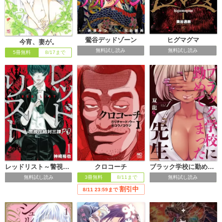
鶯谷デッドゾーン
ヒグマグマ
今宵、妻が。
無料試し読み
無料試し読み
5冊無料
8/17まで
レッドリスト～警視庁組対三課PO～
クロコーチ
ブラック学校に勤めてしまった先生
無料試し読み
3冊無料
8/11まで
無料試し読み
割引中
8/11 23:59まで