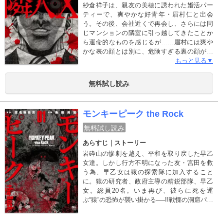
紗倉祥子は、親友の美穂に誘われた婚活パー
ティーで、爽やかな好青年・眉村仁と出会
う。その後、会社近くで再会し、さらには同
じマンションの隣室に引っ越してきたことか
ら運命的なものを感じるが……眉村には爽や
かな表の顔とは別に、危険すぎる裏の顔があ
った！ 眉村は偶然を装い、祥子を付け狙っ
もっと見る▼
ていたのだ!!着々と忍び寄る狂気…蝕まれてい
く平穏な日常…底知れぬ恐怖が祥子を襲う!!
無料試し読み
『エリカ』の楠本哲が描く、身の毛もよだつ
最恐サイコ・スリラー、ここに開幕!!
モンキーピーク the Rock
無料試し読み
あらすじ｜ストーリー
岩砕山の惨劇を越え、平和を取り戻した早乙
女達。しかし行方不明になった友・宮田を救
う為、早乙女は猿の探索隊に加入すること
に。猿の研究者、政府主導の精鋭部隊、早乙
女。総員20名。いま再び、彼らに死を運
ぶ“猿”の恐怖が襲い掛かる──!!戦慄の洞窟パニ
ック、開幕!!