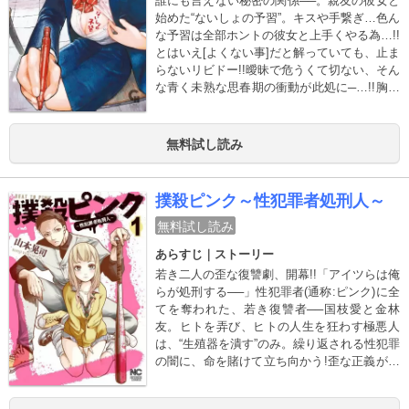
誰にも言えない秘密の関係──。親友の彼女と
始めた“ないしょの予習”。キスや手繋ぎ…色ん
な予習は全部ホントの彼女と上手くやる為…!!
とはいえ[よくない事]だと解っていても、止ま
らないリビドー!!曖昧で危うくて切ない、そん
な青く未熟な思春期の衝動が此処に─…!!胸が
ギュッとなる、新感覚背徳ラブコメ!!!
無料試し読み
撲殺ピンク～性犯罪者処刑人～
無料試し読み
あらすじ｜ストーリー
若き二人の歪な復讐劇、開幕!!「アイツらは俺
らが処刑する──」性犯罪者(通称:ピンク)に全
てを奪われた、若き復讐者──国枝愛と金林
友。ヒトを弄び、ヒトの人生を狂わす極悪人
は、“生殖器を潰す”のみ。繰り返される性犯罪
の闇に、命を賭けて立ち向かう!歪な正義が爆
発する、懲悪ピカレスク堂々開幕!!超絶待望の
第1集、発売開始ッ!!!