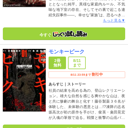
ととなった純平。異様な家庭内ルール、不気
味な地下室の存在、そしてその裏で起こる連
続失踪事件――。幸せな“家族”は、恐るべき狂
気を孕んでいた。 「クイズ！正義の選択」
もっと見る▼
「ディストピア～移住先は不貞の島でした
～」で頭角を表しつつある新鋭・杉野アキユ
今すぐ
キがおくる戦慄の潜入捜査“家族”サスペンス、
開幕！！
モンキーピーク
2冊
8/11
無料
まで
割引中
8/11 23:59まで
あらすじ｜ストーリー
社員の結束を高める為の、登山レクリエーシ
ョン。雄大な自然を感じる爽やかな山は、夜
と共に惨劇の舞台と化す！藤谷製薬３６名が
体験した、未体験の悪意とは…!?凍牌の志名
坂高次が初の原作を手がけ、俊英・粂田晃宏
が入魂の筆致で迫る。戦慄と衝撃の山岳パニ
ックホラー開幕!!