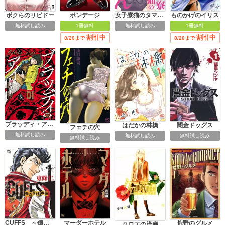
ボクらのリビドー
ボンデージ
女子寮猫のタマさん【電子限定特典付き】
ものかげのイリス
無料試し読み
1冊無料
無料試し読み
1冊無料
割引中
割引中
8/20まで
8/20まで
ブラッディ・アイ－晒されてシネ－
はだかの林檎
闇金ドッグス
フェチの穴
無料試し読み
無料試し読み
無料試し読み
無料試し読み
CUFFS ～傷だらけの街～
マーダーホテル
荒野のグルメ
クロエの流儀