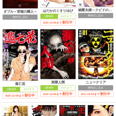
秘匿夫婦～クピドの悪戯～
はだかのくすりゆび
ダブル～背徳の隣人～
無料試し読み
1冊無料
8/20まで
無料試し読み
割引中
8/20 23:59まで
洞窟人間
ニュークリア
逃亡花
1冊無料
8/20まで
無料試し読み
2冊無料
8/20まで
割引中
割引中
8/20 23:59まで
8/11 23:59まで
割引中
8/20 23:59まで