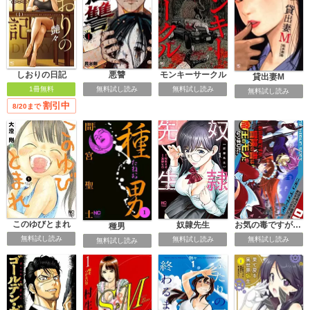
しおりの日記
悪讐
モンキーサークル
貸出妻M
1冊無料
無料試し読み
無料試し読み
無料試し読み
割引中
8/20まで
このゆびとまれ
奴隷先生
お気の毒ですが、冒険の書は魔王のモノになりました。
種男
無料試し読み
無料試し読み
無料試し読み
無料試し読み