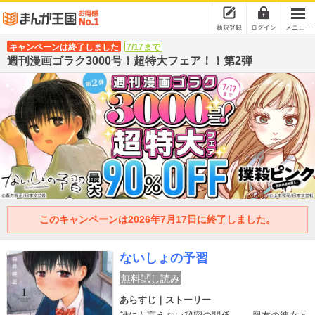
新規登録
ログイン
メニュー
キャンペーンは終了しました
7/17まで
週刊漫画ゴラク3000号！超特大フェア！！第2弾
このキャンペーンは2026年7月17日に終了しました。
ないしょの予習
無料試し読み
あらすじ｜ストーリー