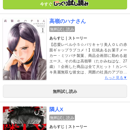
今すぐ
高嶺のハナさん
無料試し読み
あらすじ｜ストーリー
【恋愛レベル小５☆バリキャリ美人ＯＬの赤
面ギャップラブコメ！】伝統あるお菓子メー
カー・ミツバチ製菓、商品企画部に勤める超
エース、その名は高嶺華（たかみねはな、27
歳）！企画した商品は全て大ヒット！カンペ
キ美麗無双な彼女は、周囲の社員のアプロー
チも全てシャットアウトする事から、手に届
もっと見る▼
かぬ“タカネノハナ”と評され、“すごい男と付
き合っている”と噂されていた。だがしかし！
無料試し読み
その中身は、恋愛レベル小学五年生!!後輩社
員・弱木に恋する、純情不器用ピュア少女な
のであった!!!ハナさんの恋路に、花は咲くの
隣人X
かーーーニヤニヤが止まらない！赤面があふ
れ出す!!青春満載のオフィス・ラブコメディ開
無料試し読み
幕!!!
あらすじ｜ストーリー