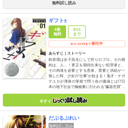
無料試し読み
ギフト±
4冊
8/11
無料
まで
割引中
8/11 23:59まで
あらすじ｜ストーリー
鈴原環は女子高生にして狩りのプロ。その標
的は、人…！更正を期待出来ない犯罪者と、
その肉体を必要とする患者。需要と供給が一
致した時、少女の“仕事”が始まる！鬼才・ナガ
テユカが渾身の筆致で問う命の価値とは!?日
本の地下社会で極秘裏に行われる“臓器売買”の
闇に迫る衝撃作!!
今すぐ
だぶるぷれい
無料試し読み