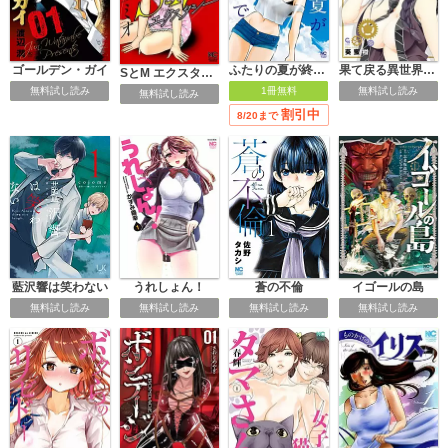
ゴールデン・ガイ
ふたりの夏が終わるまで
果て戻る異世界転生～何回やっても幼馴染に辿り着けない～
SとM エクスタシー
無料試し読み
1冊無料
無料試し読み
無料試し読み
割引中
8/20まで
藍沢響は笑わない
うれしょん！
蒼の不倫
イゴールの島
無料試し読み
無料試し読み
無料試し読み
無料試し読み