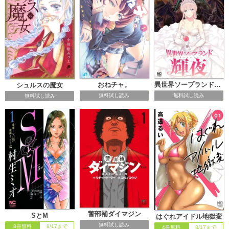
おねチャ。
異世界ソープランド輝夜
シュルスの魔女
無料試し読み
無料試し読み
無料試し読み
警部補ダイマジン
SとM
はぐれアイドル地獄変
無料試し読み
8冊無料
8/17まで
4冊無料
8/17まで