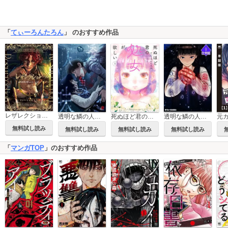
「
てぃーろんたろん
」 のおすすめ作品
レザレクション -近代医学の怪人ジョン・ハンター-
透明な鱗の人魚の味は
死ぬほど君の処女が欲しい
透明な鱗の人魚の味は【分冊版】
無料試し読み
無料試し読み
無料試し読み
無料試し読み
「
マンガTOP
」のおすすめ作品