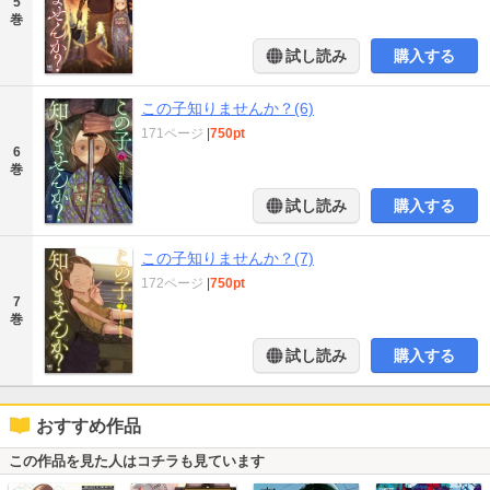
5
巻
試し読み
購入する
この子知りませんか？(6)
171ページ
|
750pt
6
巻
試し読み
購入する
この子知りませんか？(7)
172ページ
|
750pt
7
巻
試し読み
購入する
おすすめ作品
この作品を見た人はコチラも見ています