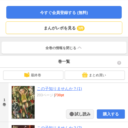
今すぐ会員登録する (無料)
まんがレポを見る
3件
全巻の情報を
閉じる
巻一覧
最終巻
まとめ買い
この子知りませんか？(1)
203ページ
|
730pt
1
巻
試し読み
購入する
この子知りませんか？(2)