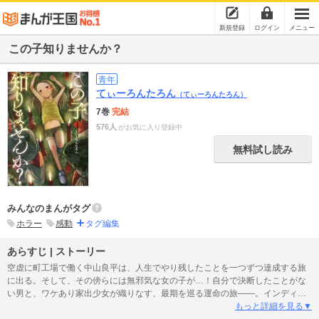
新規登録
ログイン
メニュー
この子知りませんか？
青年
てぃーろんたろん
（てぃーろんたろん）
7巻
完結
576人
がお気に入り登録中
無料試し読み
みんなのまんがタグ
ホラー
感動
タグ編集
あらすじ | ストーリー
空虚に町工場で働く中山良平は、人生でやり残したことを一つずつ達成する旅
に出る。そして、その傍らには無邪気な女の子が…！自分で決断したことがな
い男と、ワケあり家出少女が織りなす、最期を巡る運命の旅――。インディー
ズで人気を博した傑作が進化を遂げて生まれ変わる！！
もっと詳細を見る▼