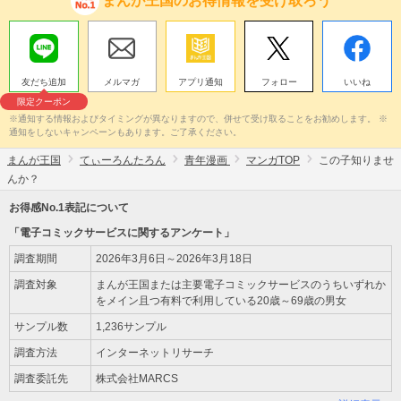
まんが王国のお得情報を受け取ろう
友だち追加
メルマガ
アプリ通知
フォロー
いいね
限定クーポン
※通知する情報およびタイミングが異なりますので、併せて受け取ることをお勧めします。 ※
通知をしないキャンペーンもあります。ご了承ください。
まんが王国
てぃーろんたろん
青年漫画
マンガTOP
この子知りませ
んか？
お得感No.1表記について
「電子コミックサービスに関するアンケート」
調査期間
2026年3月6日～2026年3月18日
調査対象
まんが王国または主要電子コミックサービスのうちいずれか
をメイン且つ有料で利用している20歳～69歳の男女
サンプル数
1,236サンプル
調査方法
インターネットリサーチ
調査委託先
株式会社MARCS