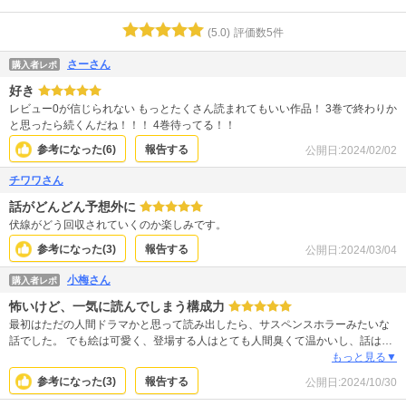
(
5.0
)
評価数
5
件
さーさん
購入者レポ
好き
レビュー0が信じられない もっとたくさん読まれてもいい作品！ 3巻で終わりか
と思ったら続くんだね！！！ 4巻待ってる！！
参考になった(
6
)
報告する
公開日:
2024/02/02
チワワさん
話がどんどん予想外に
伏線がどう回収されていくのか楽しみです。
参考になった(
3
)
報告する
公開日:
2024/03/04
小梅さん
購入者レポ
怖いけど、一気に読んでしまう構成力
最初はただの人間ドラマかと思って読み出したら、サスペンスホラーみたいな
話でした。 でも絵は可愛く、登場する人はとても人間臭くて温かいし、話はと
ても読みやすく、何より話の組み立てが秀逸でめちゃくちゃ面白い！ うまく説
もっと見る▼
明できないので、是非読んでみて、不思議な世界に引き込まれてください
参考になった(
3
)
報告する
公開日:
2024/10/30