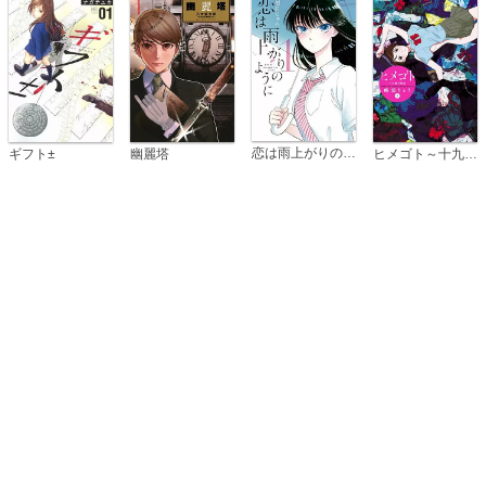
恋は雨上がりのように
ギフト±
幽麗塔
ヒメゴト～十九歳の制服～