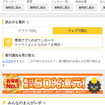
ブラッディ・アイ－晒されてシネ－
悪讐
ジュカイ―承認欲求の森―
依存白書
無料試し読み
無料試し読み
無料試し読み
無料試し読み
読み方を選択
アプリで読む
ウェブで読む
専用アプリのダウンロード
サクサクまんがを読めて多機能！
新刊通知を受け取る
会員登録
をすると「この子知りませんか？」新刊配信のお知らせが受け取れま
す。
みんなのまんがレポ