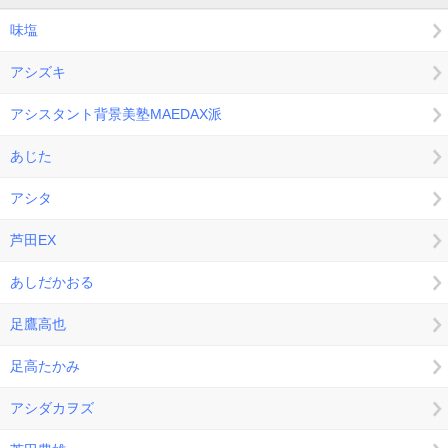
味塩
アシズキ
アシスタント背景美塾MAEDAX派
あじた
アシタ
芦田EX
あしだかおる
足鷹高也
足高たかみ
アシダカヲズ