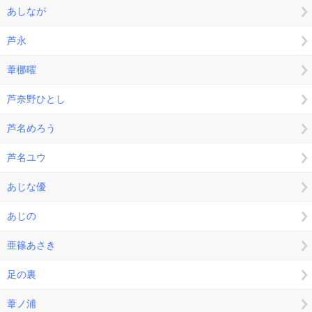
あしなが
芦永
葦梛曜
芦奈野ひとし
芦名めろう
芦名ユウ
あじな優
あじの
亜篠あさき
足の裏
葦ノ浦