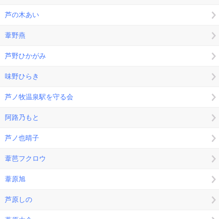
芦の木あい
葦野燕
芦野ひかがみ
味野ひらき
芦ノ牧温泉駅を守る会
阿路乃もと
芦ノ也晴子
葦芭フクロウ
葦原旭
芦原しの