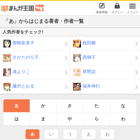
新規登録
ログイン
メニュー
「あ」からはじまる著者・作者一覧
人気作者をチェック!
曽根富美子
桜田雛
さかたのり子
西炯子
湊よりこ
草野誼
藤沢とおる
福本伸行
あ
か
さ
た
な
は
ま
や
ら
わ
あ
い
う
え
お