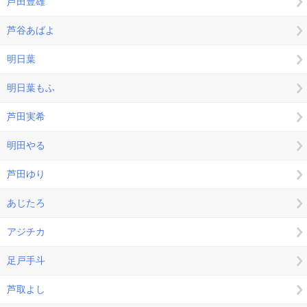
芦田豊雄
芦谷あばよ
明日葉
明日葉もふ
芦田実希
明田やる
芦田ゆり
あじたろ
アジチカ
足戸手斗
芦取よし