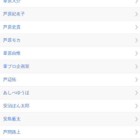
葦原大介
芦原妃名子
芦原史貴
芦原モカ
葦原由惟
葦プロ企画室
芦辺拓
あしべゆうほ
安治ぽん太郎
安島薮太
芦間路上