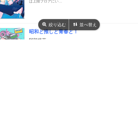
は上階フロアにい…
絞り込む
並べ替え
昭和と推しと青春と！
阿部摘花
巻
完
180pt
お気に入り：4人
私は今、なぜか若き日の推しに守られている――!? 佐藤香菜（
ケオジ俳優四天王の一人・龍崎秋琉（52）という人生初の「推し
日、喧嘩に…
悪魔な編集と曖昧で不純な関係～ハイスペ王子の
阿部摘花
高杉アリス
巻
完
100pt
お気に入り：4人
書店員・上田花の秘密、それは有名作家である兄・獅子王頼音の
を、冷徹な敏腕編集・松岡に握られ、失踪した兄の代わりに官能