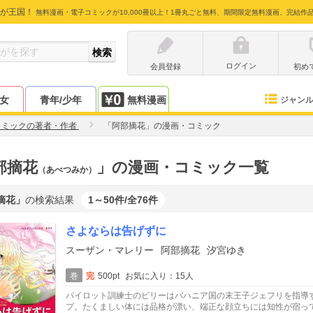
が王国！
無料漫画・電子コミックが10,000冊以上！1冊丸ごと無料、期間限定無料漫画、完結作
ログイン
会員登録
初め
少女
青年/少年
無料漫画
ジャン
コミックの著者・作者
「阿部摘花」の漫画・コミック
部摘花
」の漫画・コミック一覧
（あべつみか）
摘花」
の検索結果
1～50件/全76件
さよならは告げずに
スーザン・マレリー
阿部摘花
汐宮ゆき
巻
完
500pt
お気に入り：15人
パイロット訓練士のビリーはバハニア国の末王子ジェフリを指導
プ。たくましい体には品格が漂い、端正な顔立ちには知性が宿っ