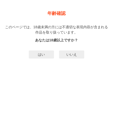
新規登録
ログイン
メニュー
年齢確認
溺愛ガテン オトナの職業図鑑
このページでは、18歳未満の方には不適切な表現内容が含まれる
TL
作品を取り扱っています。
團藤さや
阿部摘花
（だんどうさや）
（あべつみか）
…他▼
あなたは18歳以上ですか？
1巻
完結
76人
がお気に入り登録中
はい
いいえ
無料試し読み
みんなのまんがタグ
タグ編集
あらすじ | ストーリー
「メチャクチャに抱きつくしたい」本能のままに抱かれたい！たくましい腕に
心もカラダもゆだねて――― 『発情フォーカス』（團藤さや） ドジすぎる由伊
を助けてくれたのは心配性なガテン男子！ 『ワークマン』（阿部摘花） 就職難
民の私が出会ったのは… 絶対にお断り！のはずだったガテン系男子で――!?
もっと詳細を見る▼