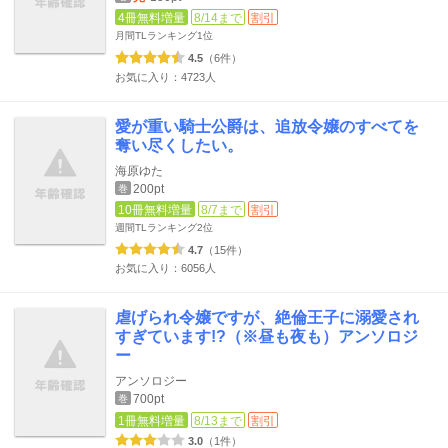
4冊無料増量
8/14まで
割引
月間TLランキング
1位
4.5
（6件）
お気に入り：4723人
愛が重い騎士公爵は、追放令嬢のすべてを
奪い尽くしたい。
海原ゆた
200pt
巻
10冊無料増量
8/7まで
割引
週間TLランキング
2位
4.7
（15件）
お気に入り：6056人
虐げられ令嬢ですが、絶倫王子に溺愛され
すぎています!?（※昼も夜も）アンソロジ
ー
アンソロジー
700pt
巻
1冊無料増量
8/13まで
割引
3.0
（1件）