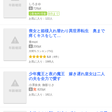
しろまゆ
726pt
巻
1冊無料増量
8/9まで
お気に入り：122人
喪女と姫様入れ替わり異世界転生 奥まで
疼くキスをして…
青mori
200pt
巻
月間TLランキング
5位
5.0
（4件）
お気に入り：1985人
少年魔王と夜の魔王 嫁き遅れ皇女は二人
の夫を全力で愛す
小澤奈央
御影りさ
完
820pt
巻
お気に入り：182人