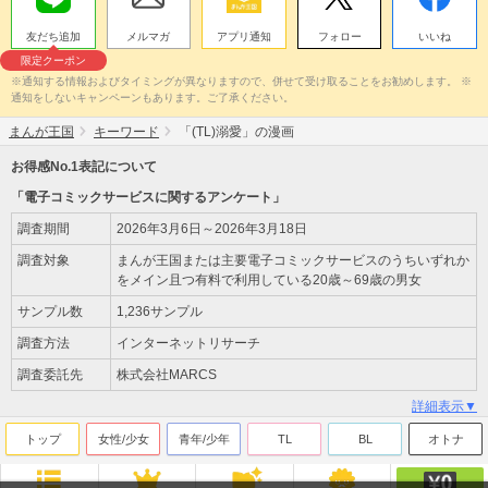
友だち追加
メルマガ
アプリ通知
フォロー
いいね
限定クーポン
※通知する情報およびタイミングが異なりますので、併せて受け取ることをお勧めします。 ※
通知をしないキャンペーンもあります。ご了承ください。
まんが王国
キーワード
「(TL)溺愛」の漫画
お得感No.1表記について
「電子コミックサービスに関するアンケート」
調査期間
2026年3月6日～2026年3月18日
調査対象
まんが王国または主要電子コミックサービスのうちいずれか
をメイン且つ有料で利用している20歳～69歳の男女
サンプル数
1,236サンプル
調査方法
インターネットリサーチ
調査委託先
株式会社MARCS
詳細表示▼
トップ
女性/少女
青年/少年
TL
BL
オトナ