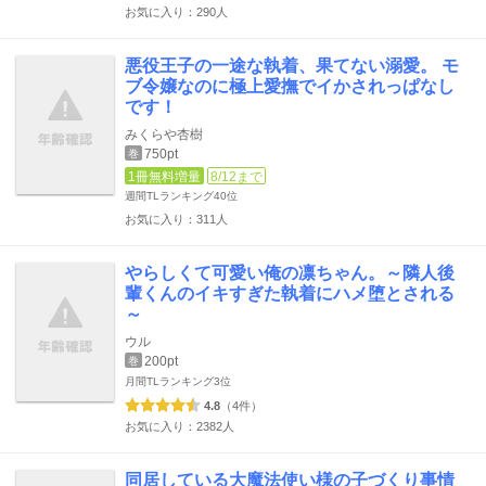
お気に入り：290人
悪役王子の一途な執着、果てない溺愛。 モ
ブ令嬢なのに極上愛撫でイかされっぱなし
です！
みくらや杏樹
750pt
巻
1冊無料増量
8/12まで
週間TLランキング
40位
お気に入り：311人
やらしくて可愛い俺の凛ちゃん。～隣人後
輩くんのイキすぎた執着にハメ堕とされる
～
ウル
200pt
巻
月間TLランキング
3位
4.8
（4件）
お気に入り：2382人
同居している大魔法使い様の子づくり事情