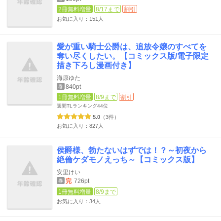
2冊無料増量
8/17まで
割引
お気に入り：151人
愛が重い騎士公爵は、追放令嬢のすべてを
奪い尽くしたい。【コミックス版/電子限定
描き下ろし漫画付き】
海原ゆた
840pt
巻
1冊無料増量
8/9まで
割引
週間TLランキング
44位
5.0
（3件）
お気に入り：827人
侯爵様、勃たないはずでは！？～初夜から
絶倫ケダモノえっち～【コミックス版】
安里けい
完
726pt
巻
1冊無料増量
8/9まで
お気に入り：34人