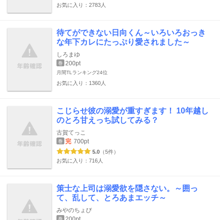
お気に入り：2783人
待てができない日向くん～いろいろおっき
な年下カレにたっぷり愛されました～
しろまゆ
200pt
巻
月間TLランキング
24位
お気に入り：1360人
こじらせ彼の溺愛が重すぎます！ 10年越し
のとろ甘えっち試してみる？
古賀てっこ
完
700pt
巻
5.0
（5件）
お気に入り：716人
策士な上司は溺愛欲を隠さない。～囲っ
て、乱して、とろあまエッチ～
みやのちょび
200pt
巻