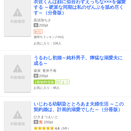
衣佐くんは顔に似合わずえっちな×××を偏愛
する ～硬派な同期は私のぜんぶを舐め尽く
す～（分冊版）
高須加ちさ
200pt
巻
割引
週間TLランキング
36位
お気に入り：106人
うるわし初婚～純朴男子、獰猛な溺愛夫に
成る～
柴寅
青井千寿
200pt
巻
1冊無料増量
8/7まで
お気に入り：48人
いじわる幼馴染ととろあま夫婦生活 ～この
契約婚は、計画的溺愛でした～（分冊版）
ひさまつえいと
完
200pt
巻
4.8
（5件）