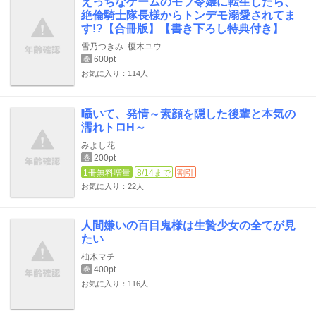
えっちなゲームのモブ令嬢に転生したら、
絶倫騎士隊長様からトンデモ溺愛されてま
す!?【合冊版】【書き下ろし特典付き】
雪乃つきみ
榎木ユウ
600pt
巻
お気に入り：114人
囁いて、発情～素顔を隠した後輩と本気の
濡れトロH～
みよし花
200pt
巻
1冊無料増量
8/14まで
割引
お気に入り：22人
人間嫌いの百目鬼様は生贄少女の全てが見
たい
柚木マチ
400pt
巻
お気に入り：116人