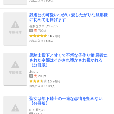
お気に入り：506人
残虐公の可愛いつがい 愛したがりな旦那様
に初めてを捧げます
喜多也クロ
クレイン
完
700pt
巻
5.0
（1件）
お気に入り：546人
黒騎士殿下と甘くて不埒な子作り婚 悪役に
された令嬢はイかされ啼かされ暴かれる
（分冊版）
あめよ
完
200pt
巻
3.3
（6件）
お気に入り：1724人
聖女は年下騎士の一途な恋情を拒めない
【分冊版】
NR
原だの