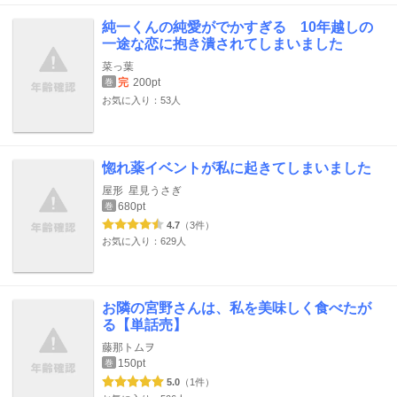
純一くんの純愛がでかすぎる 10年越しの
一途な恋に抱き潰されてしまいました
菜っ葉
完
200pt
巻
お気に入り：53人
惚れ薬イベントが私に起きてしまいました
屋形
星見うさぎ
680pt
巻
4.7
（3件）
お気に入り：629人
お隣の宮野さんは、私を美味しく食べたが
る【単話売】
藤那トムヲ
150pt
巻
5.0
（1件）