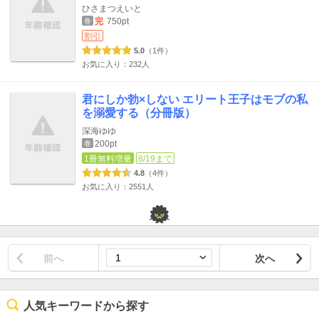
ひさまつえいと
完
750pt
巻
割引
5.0
（1件）
お気に入り：232人
君にしか勃×しない エリート王子はモブの私
を溺愛する（分冊版）
深海ゆゆ
200pt
巻
1冊無料増量
8/19まで
4.8
（4件）
お気に入り：2551人
前へ
次へ
人気キーワードから探す