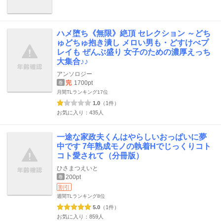
ハメ堕ち《無限》絶頂 セレクション ～どち
ゅどちゅ抱き潰し メロい男も・どすけべプ
レイも ぜんぶ盛り 女子のための濃厚えっち
大集合♪♪
アンソロジー
完
1700pt
巻
月間TLランキング
17位
1.0
（1件）
お気に入り：435人
一途な家政夫くんはやらしいおっぱいに夢
中です 7年熟成モノの執着Hでじっくりコト
コト愛されて（分冊版）
ひさまつえいと
200pt
巻
割引
週間TLランキング
8位
5.0
（1件）
お気に入り：859人