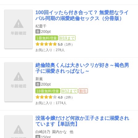
100回イッたら付き合って？ 無愛想なライ
バル同期の溺愛絶倫セックス（分冊版）
杞憂千
200pt
巻
1冊無料増量
8/19まで
5.0
（1件）
お気に入り：278人
絶倫陸奥くんは大きいクリが好き～褐色男
子に溺愛されっぱなし～
新薫
200pt
巻
18冊無料増量
8/12まで
割引
4.0
（2件）
お気に入り：1774人
没落令嬢だけど何故か王子さまに溺愛され
ています【単話売】
白崎詩乃
園内かな
他
150pt
巻