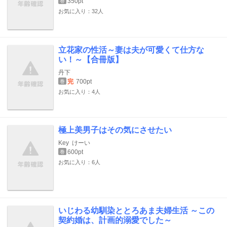
350pt
巻
お気に入り：32人
立花家の性活～妻は夫が可愛くて仕方な
い！～【合冊版】
丹下
完
700pt
巻
お気に入り：4人
極上美男子はその気にさせたい
Key
けーい
600pt
巻
お気に入り：6人
いじわる幼馴染ととろあま夫婦生活 ～この
契約婚は、計画的溺愛でした～