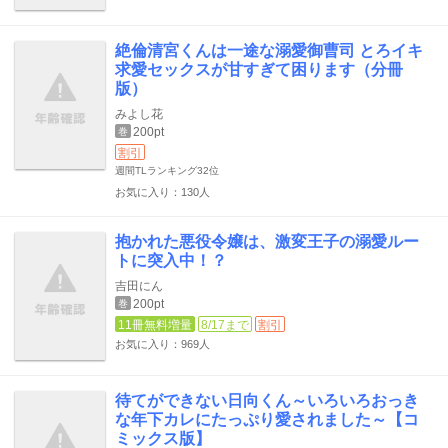
絶倫清宮くんは一途な溺愛御曹司 とろイキ
求愛セックスが甘すぎて困ります（分冊
版）
みよし花
200pt
巻
割引
週間TLランキング
32位
お気に入り：130人
抱かれた悪役令嬢は、激変王子の溺愛ルー
トに突入中！？
吉田にん
200pt
巻
11冊無料増量
8/17まで
割引
お気に入り：969人
待てができない日向くん～いろいろおっき
な年下カレにたっぷり愛されました～【コ
ミックス版】