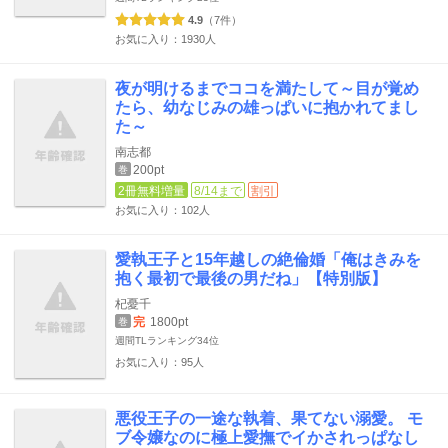
4.9
（7件）
お気に入り：1930人
夜が明けるまでココを満たして～目が覚め
たら、幼なじみの雄っぱいに抱かれてまし
た～
南志都
200pt
巻
2冊無料増量
8/14まで
割引
お気に入り：102人
愛執王子と15年越しの絶倫婚「俺はきみを
抱く最初で最後の男だね」【特別版】
杞憂千
完
1800pt
巻
週間TLランキング
34位
お気に入り：95人
悪役王子の一途な執着、果てない溺愛。 モ
ブ令嬢なのに極上愛撫でイかされっぱなし