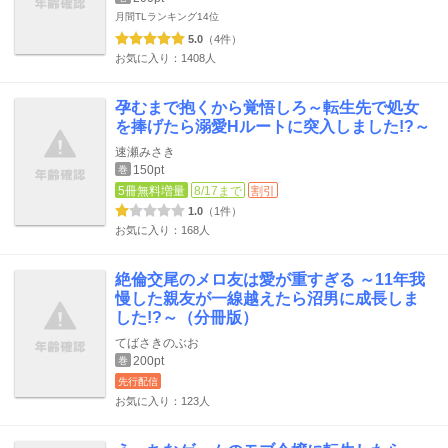
月間TLランキング
14位
5.0
（4件）
お気に入り：1408人
孕むまで抱くから覚悟しろ～転生先で処女
を捧げたら溺愛Hルートに突入しました!?～
速瀬みさき
150pt
巻
5冊無料増量
8/17まで
割引
1.0
（1件）
お気に入り：168人
絶倫交尾のメロ友は愛が重すぎる ～11年我
慢した親友が一線越えたら沼男に成長しま
した!?～（分冊版）
てばさきのぶお
200pt
巻
先行配信
お気に入り：123人