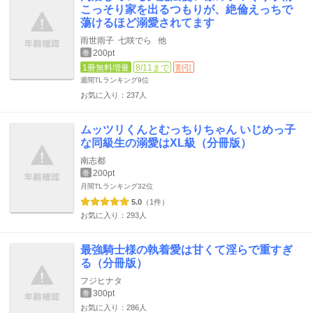
こっそり家を出るつもりが、絶倫えっちで
蕩けるほど溺愛されてます
雨世雨子
七咲でら
他
200pt
巻
1冊無料増量
8/11まで
割引
週間TLランキング
9位
お気に入り：237人
ムッツリくんとむっちりちゃん いじめっ子
な同級生の溺愛はXL級（分冊版）
南志都
200pt
巻
月間TLランキング
32位
5.0
（1件）
お気に入り：293人
最強騎士様の執着愛は甘くて淫らで重すぎ
る（分冊版）
フジヒナタ
300pt
巻
お気に入り：286人