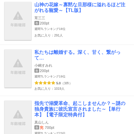
山神の花嫁～寡黙な旦那様に溢れるほど注
がれる寵愛～【TL版】
茸三三
200pt
巻
週間TLランキング
18位
お気に入り：291人
私たちは離婚する。深く、甘く、繋がっ
て…
小嶋すみれ
200pt
巻
週間TLランキング
19位
5.0
（3件）
お気に入り：1019人
指先で溺愛革命、起こしませんか？～謎の
独身貴族に彼氏宣言されました～【単行
本】【電子限定特典付】
真山しん
完
700pt
巻
週間TLランキング
23位