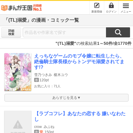
新規登録
ログイン
メニュー
「(TL)溺愛」の漫画・コミック一覧
詳細
検索
"(TL)溺愛"
の検索結果
1～50件/全1770件
えっちなゲームのモブ令嬢に転生したら、
絶倫騎士隊長様からトンデモ溺愛されてま
す!?
雪乃つきみ
榎木ユウ
120pt
巻
お気に入り：71人
あらすじを見る▼
【ラブコフレ】あなたの恋する 嫌いなわた
し
crow
みぶね
完
150pt
巻