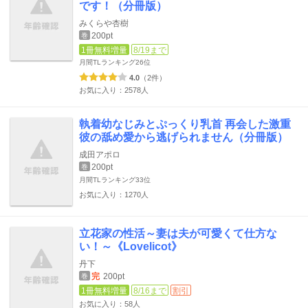
です！（分冊版）
みくらや杏樹
200pt
巻
1冊無料増量
8/19まで
月間TLランキング
26位
4.0
（2件）
お気に入り：2578人
執着幼なじみとぷっくり乳首 再会した激重
彼の舐め愛から逃げられません（分冊版）
成田アポロ
200pt
巻
月間TLランキング
33位
お気に入り：1270人
立花家の性活～妻は夫が可愛くて仕方な
い！～《Lovelicot》
丹下
完
200pt
巻
1冊無料増量
8/16まで
割引
お気に入り：58人