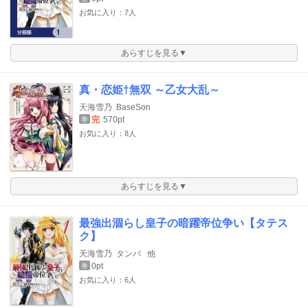
お気に入り：7人
あらすじを見る▼
真・恋姫†無双 ～乙女大乱～
天海雪乃
BaseSon
完
570pt
巻
お気に入り：8人
あらすじを見る▼
最強出涸らし皇子の暗躍帝位争い【タテス
ク】
天海雪乃
タンバ
他
0pt
巻
お気に入り：6人