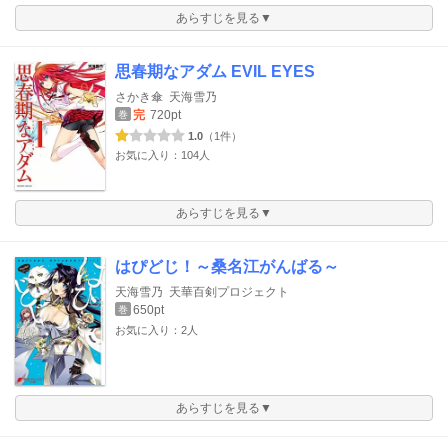
あらすじを見る▼
思春期なアダム EVIL EYES
さかき傘
天海雪乃
完
720pt
巻
1.0
（1件）
お気に入り：104人
あらすじを見る▼
はぴどじ！～桑名江がんばる～
天海雪乃
天華百剣プロジェクト
650pt
巻
お気に入り：2人
あらすじを見る▼