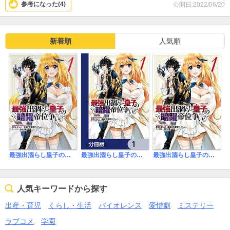
参考になった(
4
)
公開日:2022/06/20
新着順
人気順
最強出涸らし皇子の暗躍帝位争い【タテスク】
最強出涸らし皇子の暗躍帝位争い【分冊版】
最強出涸らし皇子の暗躍帝位争い
人気キーワードから探す
出産・育児
くらし・生活
バイオレンス
愛憎劇
ミステリー
ラブコメ
学園