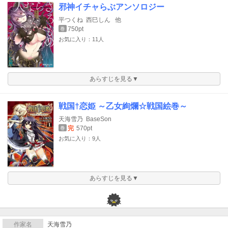
邪神イチャらぶアンソロジー
平つくね
西巳しん
他
750pt
巻
お気に入り：11人
あらすじを見る▼
戦国†恋姫 ～乙女絢爛☆戦国絵巻～
天海雪乃
BaseSon
完
570pt
巻
お気に入り：9人
あらすじを見る▼
作家名
天海雪乃