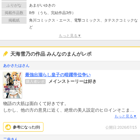
ふりがな
あまがいゆきの
掲載作品数
8作 （うち、完結作品3作）
掲載紙
角川コミックス・エース、電撃コミックス、タテスクコミックな
ど
もっと見る▼
天海雪乃の作品 みんなのまんがレポ
あかさたはさん
最強出涸らし皇子の暗躍帝位争い
メインストーリーは好き
購入者レポ
物語の大筋は面白くて好きです。
しかし、他の方の意見に近く、絶世の美人設定のヒロインそこまで
美人？ってのとあまり賢くないのが残念で、その理由で物語かつま
もっと見る▼
らないと感じる場面がそこそこありました。
参考になった(
0
)
公開日:2026/07/15
続けて購読したいかと言われると、悩みます
二歩さん