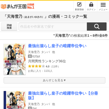
新規登録
ログイン
メニュー
「天海雪乃
」の漫画・コミック一覧
（あまがいゆきの）
詳細
検索
"天海雪乃"
の検索結果
1～8件/全8件
最強出涸らし皇子の暗躍帝位争い
天海雪乃
タンバ
他
620pt
巻
月間男性ランキング
36位
4.0
（11件）
お気に入り：1131人
あらすじを見る▼
最強出涸らし皇子の暗躍帝位争い【分冊
版】
天海雪乃
タンバ
他
0pt
巻