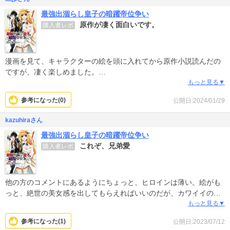
最強出涸らし皇子の暗躍帝位争い
原作が凄く面白いです。
購入者レポ
漫画を見て、キャラクターの絵を頭に入れてから原作小説読んだの
ですが、凄く楽しめました。
もっと見る▼
原作は間もなく完結ですが、漫画も最後まで書いて欲しいところで
参考になった(
0
)
公開日:2024/01/29
すね。
kazuhiraさん
漫画も、良い原作を生かして書けていると思います。
最強出涸らし皇子の暗躍帝位争い
これぞ、兄弟愛
購入者レポ
他の方のコメントにあるようにちょっと、ヒロインは薄い。絵がも
っと、絶世の美女感を出してもらえればいいのだが、カワイイのは
カワイイのだが、その域まではいっていない…（めっちゃ、失礼）
もっと見る▼
参考になった(
1
)
公開日:2023/07/12
ただ、本作の見どころはむしろ、阿吽の呼吸の兄弟愛かなって思い