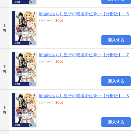
最強出涸らし皇子の暗躍帝位争い【分冊版】 6
33ページ
|
80pt
6
巻
購入する
最強出涸らし皇子の暗躍帝位争い【分冊版】 7
21ページ
|
80pt
7
巻
購入する
最強出涸らし皇子の暗躍帝位争い【分冊版】 8
21ページ
|
80pt
8
巻
購入する