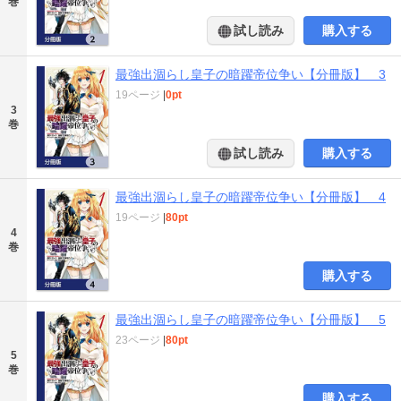
巻
試し読み
購入する
最強出涸らし皇子の暗躍帝位争い【分冊版】 3
19ページ
|
0pt
3
巻
試し読み
購入する
最強出涸らし皇子の暗躍帝位争い【分冊版】 4
19ページ
|
80pt
4
巻
購入する
最強出涸らし皇子の暗躍帝位争い【分冊版】 5
23ページ
|
80pt
5
巻
購入する