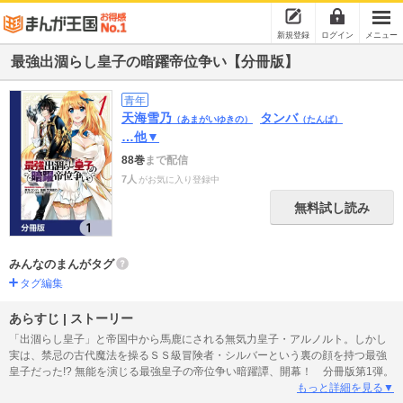
新規登録
ログイン
メニュー
最強出涸らし皇子の暗躍帝位争い【分冊版】
青年
天海雪乃
タンバ
（あまがいゆきの）
（たんば）
…他▼
88巻
まで配信
7人
がお気に入り登録中
無料試し読み
みんなのまんがタグ
タグ編集
あらすじ | ストーリー
「出涸らし皇子」と帝国中から馬鹿にされる無気力皇子・アルノルト。しかし
実は、禁忌の古代魔法を操るＳＳ級冒険者・シルバーという裏の顔を持つ最強
皇子だった!? 無能を演じる最強皇子の帝位争い暗躍譚、開幕！ 分冊版第1弾。
もっと詳細を見る▼