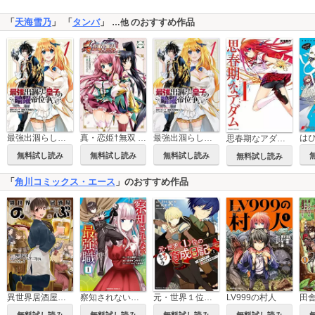
「
天海雪乃
」 「
タンバ
」
のおすすめ作品
…他
最強出涸らし皇子の暗躍帝位争い
真・恋姫†無双 ～乙女大乱～
最強出涸らし皇子の暗躍帝位争い【タテスク】
思春期なアダム EVIL EYES
無料試し読み
無料試し読み
無料試し読み
無料試し読み
「
角川コミックス・エース
」のおすすめ作品
異世界居酒屋「のぶ」
LV999の村人
察知されない最強職
元・世界１位のサブキャラ育成日記 ～廃プレイヤー、異世界を攻略中！～
無料試し読み
無料試し読み