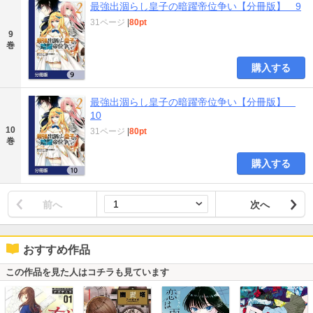
最強出涸らし皇子の暗躍帝位争い【分冊版】 9
31ページ
|
80pt
9
巻
購入する
最強出涸らし皇子の暗躍帝位争い【分冊版】
10
10
31ページ
|
80pt
巻
購入する
前へ
次へ
おすすめ作品
この作品を見た人はコチラも見ています