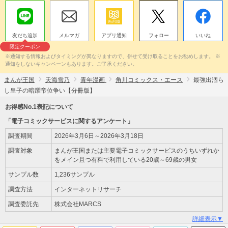
友だち追加
メルマガ
アプリ通知
フォロー
いいね
限定クーポン
※通知する情報およびタイミングが異なりますので、併せて受け取ることをお勧めします。 ※
通知をしないキャンペーンもあります。ご了承ください。
まんが王国
天海雪乃
青年漫画
角川コミックス・エース
最強出涸ら
し皇子の暗躍帝位争い【分冊版】
お得感No.1表記について
「電子コミックサービスに関するアンケート」
調査期間
2026年3月6日～2026年3月18日
調査対象
まんが王国または主要電子コミックサービスのうちいずれか
をメイン且つ有料で利用している20歳～69歳の男女
サンプル数
1,236サンプル
調査方法
インターネットリサーチ
調査委託先
株式会社MARCS
詳細表示▼