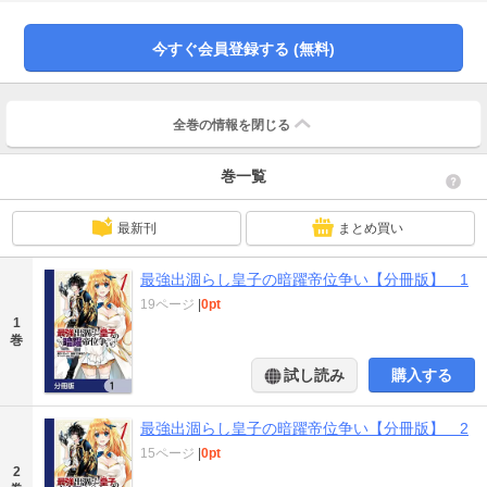
今すぐ会員登録する (無料)
全巻の情報を
閉じる
巻一覧
最新刊
まとめ買い
最強出涸らし皇子の暗躍帝位争い【分冊版】 1
19ページ
|
0pt
1
巻
試し読み
購入する
最強出涸らし皇子の暗躍帝位争い【分冊版】 2
15ページ
|
0pt
2