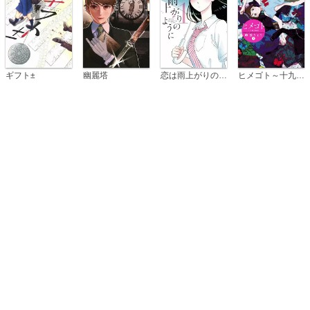
恋は雨上がりのように
ギフト±
幽麗塔
ヒメゴト～十九歳の制服～