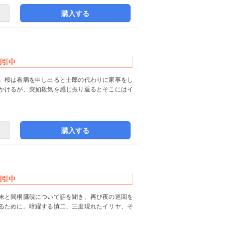
購入する
割引中
。桜は看病を申し出ると士郎の代わりに家事をし
かけるが、突如殺気を感じ振り返るとそこにはイ
購入する
割引中
末と間桐臓硯について話を聞き、再び夜の巡回を
るために。暗躍する慎二、三度現れたイリヤ、そ