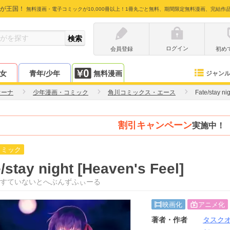
が王国！
無料漫画・電子コミックが10,000冊以上！1冊丸ごと無料、期間限定無料漫画、完結作
ログイン
会員登録
初め
少女
青年/少年
無料漫画
ジャン
オーナ
少年漫画・コミック
角川コミックス・エース
Fate/stay ni
割引キャンペーン
実施中！
コミック
/stay night [Heaven's Feel]
すていないとへぶんずふぃーる
映画化
アニメ化
著者・作者
タスク