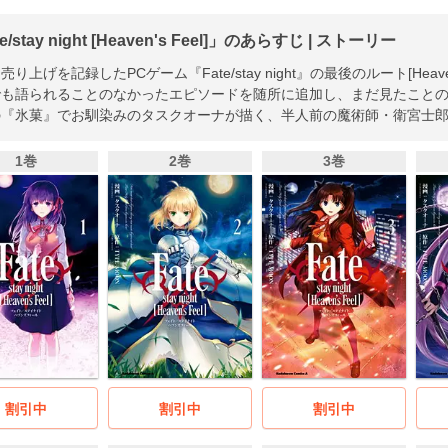
e/stay night [Heaven's Feel]」のあらすじ | ストーリー
売り上げを記録したPCゲーム『Fate/stay night』の最後のルート[Heav
も語られることのなかったエピソードを随所に追加し、まだ見たことのない
『氷菓』でお馴染みのタスクオーナが描く、半人前の魔術師・衛宮士郎の
1巻
2巻
3巻
割引中
割引中
割引中