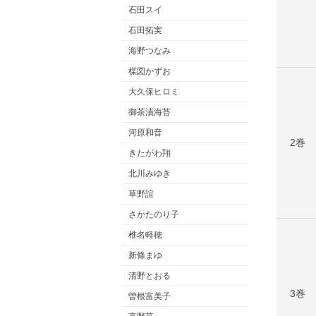
石田スイ
石田拓実
海野つなみ
楳図かずお
大久保ヒロミ
御茶漬海苔
河原和音
2巻
きたがわ翔
北川みゆき
草野誼
さかたのり子
椎名軽穂
新條まゆ
清野とおる
3巻
曽根富美子