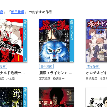
彦
」 「
朝日曼耀
」 のおすすめ作品
漫画
青年漫画
青年漫画
レオナルド危機一髪(・ザ・ピンチ)
麗漢＜ライカン＞ ～獣人たちの挽歌～
義彦
ハム梟
富沢義彦
松川健一
富沢義彦
海童