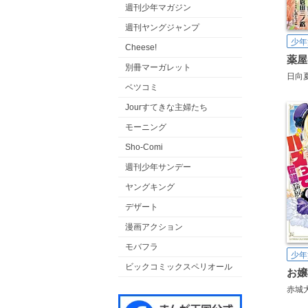
週刊少年マガジン
週刊ヤングジャンプ
少年
Cheese!
別冊マーガレット
日向
ベツコミ
Jourすてきな主婦たち
モーニング
Sho-Comi
週刊少年サンデー
ヤングキング
デザート
漫画アクション
モバフラ
少年
ビックコミックスペリオール
赤城