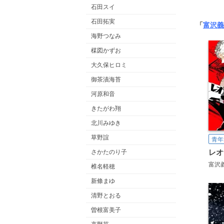
石田スイ
石田拓実
「
富沢義
海野つなみ
楳図かずお
大久保ヒロミ
御茶漬海苔
河原和音
きたがわ翔
北川みゆき
草野誼
青年
さかたのり子
富沢
椎名軽穂
新條まゆ
清野とおる
曽根富美子