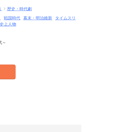
画
歴史・時代劇
ノ
戦国時代
幕末・明治維新
タイムスリ
史上人物
結
代～