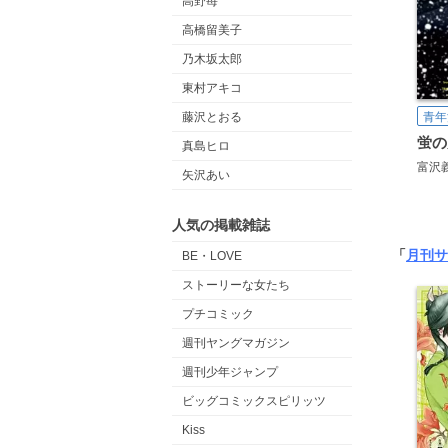
高野苺
高橋留美子
乃木坂太郎
東村アキコ
青年
藤沢とおる
蛍の
真島ヒロ
富沢
矢沢あい
人気の掲載雑誌
「
月刊サ
BE・LOVE
ストーリーな女たち
プチコミック
週刊ヤングマガジン
週刊少年ジャンプ
ビッグコミックスピリッツ
Kiss