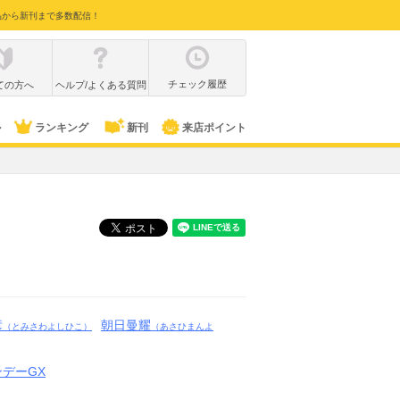
品から新刊まで多数配信！
チェック履歴
ての方へ
ヘルプ/よくある質問
ル
ランキング
新刊
来店ポイント
彦
朝日曼耀
（とみさわよしひこ）
（あさひまんよ
デーGX