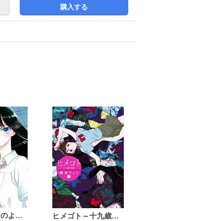
購入する
恋は雨上がりのように
ヒメゴト～十九歳の制服～