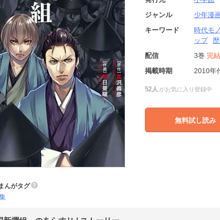
ジャンル
少年漫
キーワード
時代モ
ップ
歴
配信
3巻
完
掲載時期
2010年
52人
がお気に入り登録中
無料試し読み
まんがタグ
集