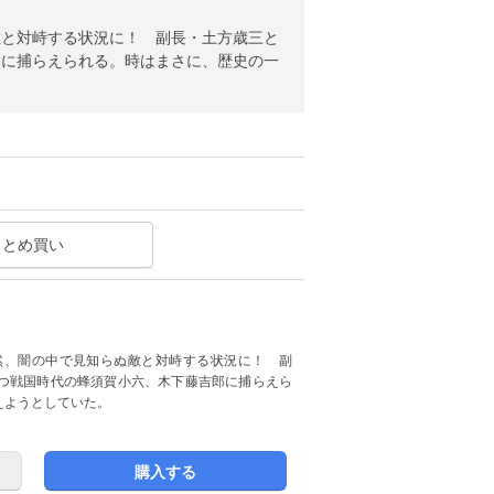
敵と対峙する状況に！ 副長・土方歳三と
郎に捕らえられる。時はまさに、歴史の一
まとめ買い
然、闇の中で見知らぬ敵と対峙する状況に！ 副
つ戦国時代の蜂須賀小六、木下藤吉郎に捕らえら
えようとしていた。
購入する