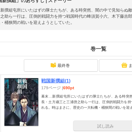
国新撰組」のあらすじ | ストーリー
…新撰組屯所にいたはずの隊士たちが、ある時突然、闇の中で見知らぬ
啓之助ら一行は、圧倒的戦闘力を持つ戦国時代の蜂須賀小六、木下藤吉
機・桶狭間の戦いを迎えようとしていた。
巻一覧
最終巻
戦国新撰組(1)
179ページ |
690pt
幕末…新撰組屯所にいたはずの隊士たちが、ある時突
長・土方歳三と三浦啓之助ら一行は、圧倒的戦闘力を持
れる。時はまさに、歴史の一大転機・桶狭間の戦いを迎
試し読み