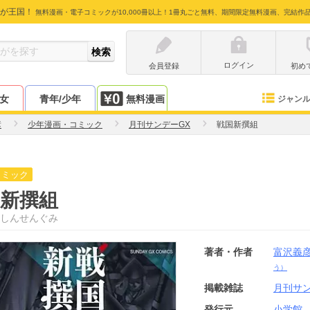
が王国！
無料漫画・電子コミックが10,000冊以上！1冊丸ごと無料、期間限定無料漫画、完結作
ログイン
会員登録
初め
少女
青年/少年
無料漫画
ジャン
彦
少年漫画・コミック
月刊サンデーGX
戦国新撰組
コミック
新撰組
しんせんぐみ
著者・作者
富沢義
う）
掲載雑誌
月刊サン
発行元
小学館