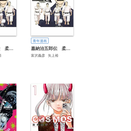
青年漫画
嘉納治五郎伝 柔の道
嘉納治五郎伝 柔の道 合本版
裕
富沢義彦
矢上裕