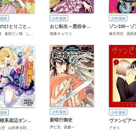
漫画
少年漫画
少年漫画
薬屋のひとりごと～猫猫の後宮謎解き手帳～
おじ転生～悪役令嬢の加齢なる生活～
夏
倉田三ノ路
しのとうこ
相葉キョウコ
麻生羽呂
高田
少年漫画
漫画
少年漫画
新暗行御史
お嬢様系底辺ダンジョン配信者、迷惑系をボコったらバズって伝説になってますわ！？
ヴァンピア
尹仁完
梁慶一
大空
山田孝太郎
福きつね
アキリ