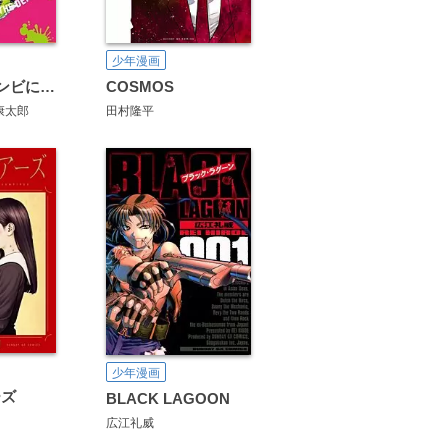
少年漫画
ゾン100～ゾンビになるまでにしたい100のこと～
COSMOS
康太郎
田村隆平
少年漫画
ーズ
BLACK LAGOON
広江礼威