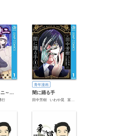
青年漫画
オロチ＆ビキニ～表裏十二支大戦記～
闇に踊る手
博行
田中芳樹
いわや晃
富沢義彦