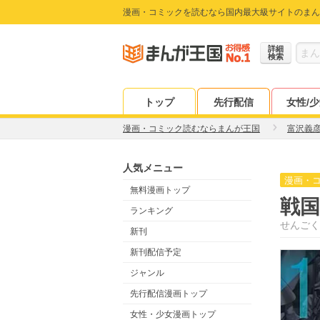
漫画・コミックを読むなら国内最大級サイトのまん
詳細
検索
トップ
先行配信
女性/
漫画・コミック読むならまんが王国
富沢義
人気メニュー
漫画・
無料漫画トップ
戦国
ランキング
せんごく
新刊
新刊配信予定
ジャンル
先行配信漫画トップ
女性・少女漫画トップ