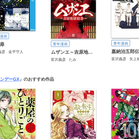
漫画
青年漫画
扉
青年漫画
ムザンエ～吉原地獄絵巻～
義彦
金平守人
富沢義彦
矢上
富沢義彦
たみ
ンデーGX
」のおすすめ作品