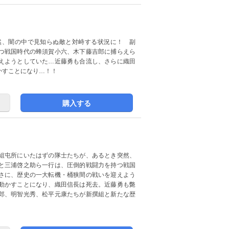
然、闇の中で見知らぬ敵と対峙する状況に！ 副
つ戦国時代の蜂須賀小六、木下藤吉郎に捕らえら
えようとしていた…近藤勇も合流し、さらに織田
かすことになり…！！
購入する
組屯所にいたはずの隊士たちが、あるとき突然、
と三浦啓之助ら一行は、圧倒的戦闘力を持つ戦国
さに、歴史の一大転機・桶狭間の戦いを迎えよう
動かすことになり、織田信長は死去。近藤勇も斃
郎、明智光秀、松平元康たちが新撰組と新たな歴