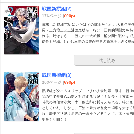
戦国新撰組(2)
176ページ |
690pt
幕末…新撰組屯所にいたはずの隊士たちが、ある時突
長・土方歳三と三浦啓之助ら一行は、圧倒的戦闘力を持
れる。時はまさに、歴史の一大転機・桶狭間の戦いを迎
信長も登場、しかし三浦の暴走が歴史の歯車を大きく動
試し読み
戦国新撰組(3)
203ページ |
690pt
新撰組がタイムスリップ、いよいよ最終章！幕末…新撰
闇の中で見知らぬ敵と対峙する状況に！副長・土方歳三
時代の蜂須賀小六、木下藤吉郎に捕らえられる。時はま
としていた…しかし、三浦の暴走が歴史の歯車を大きく
れ、歴史的状況は混沌の一途をたどることに。木下藤吉
史を切り開く！