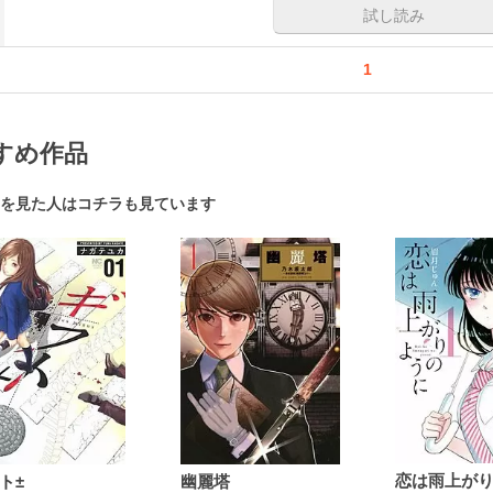
試し読み
1
すめ作品
を見た人はコチラも見ています
ト±
幽麗塔