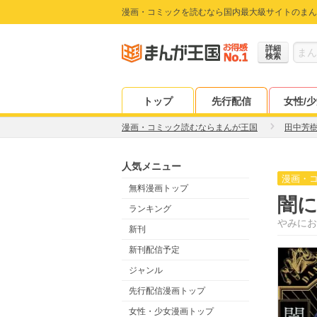
漫画・コミックを読むなら国内最大級サイトのまん
詳細
検索
トップ
先行配信
女性/
漫画・コミック読むならまんが王国
田中芳
人気メニュー
漫画・
無料漫画トップ
闇
ランキング
やみにお
新刊
新刊配信予定
ジャンル
先行配信漫画トップ
女性・少女漫画トップ