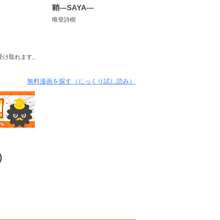
カ
鞘―SAYA―
唯登詩樹
受け取れます。
無料漫画を探す（じっくり試し読み）
）