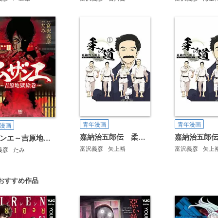
青年漫画
青年漫画
漫画
嘉納治五郎伝 柔の道
ムザンエ～吉原地獄絵巻～
富沢義彦
矢上裕
富沢義彦
矢上
義彦
たみ
おすすめ作品