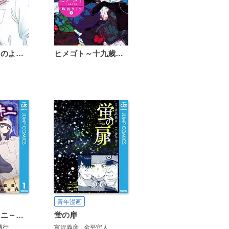
恋は雨上がりのように
ヒメゴト～十九歳の制服～
青年漫画
オロチ＆ビキニ～表裏十二支大戦記～
蛍の扉
博行
富沢義彦
金平守人