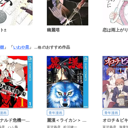
ト±
幽麗塔
樹
」 「
いわや晃
」
のおすすめ作品
…他
漫画
青年漫画
青年漫画
レオナルド危機一髪(・ザ・ピンチ)
麗漢＜ライカン＞ ～獣人たちの挽歌～
義彦
ハム梟
富沢義彦
松川健一
富沢義彦
海童