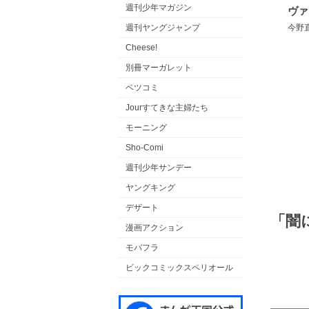
週刊少年マガジン
今野
週刊ヤングジャンプ
Cheese!
別冊マーガレット
ベツコミ
Jourすてきな主婦たち
モーニング
Sho-Comi
週刊少年サンデー
ヤングキング
デザート
「闇
漫画アクション
モバフラ
ビックコミックスペリオール