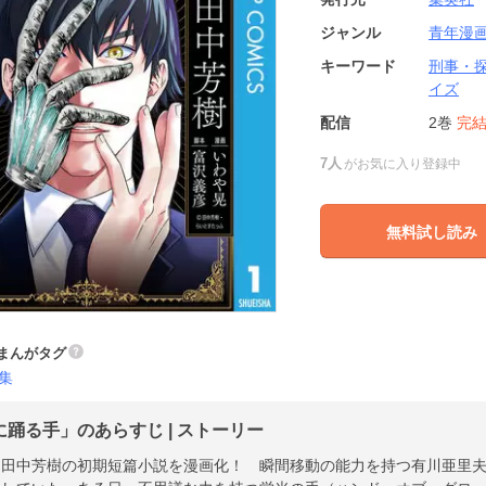
ジャンル
青年漫
キーワード
刑事・
イズ
配信
2巻
完
7人
がお気に入り登録中
無料試し読み
まんがタグ
集
に踊る手」のあらすじ | ストーリー
田中芳樹の初期短篇小説を漫画化！ 瞬間移動の能力を持つ有川亜里夫