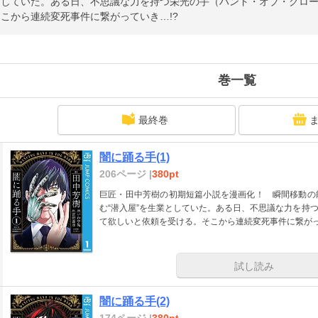
としていた。ある日、不思議な力を持つ栄光の手（ハンド・オブ・グロ
こから連続変死事件に繋がっていき…!?
巻一覧
最終巻
闇に踊る手(1)
206ページ |
380pt
巨匠・田中芳樹の初期短篇小説を漫画化！ 瞬間移動の
む“潜入屋”を生業としていた。ある日、不思議な力を持
て欲しいと依頼を受ける。そこから連続変死事件に繋がっ
試し読み
闇に踊る手(2)
174ページ |
380pt