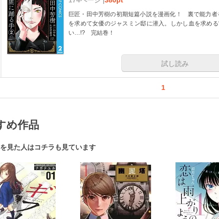
巨匠・田中芳樹の初期短篇小説を漫画化！ 裏で能力者
を求めて女優のジャスミン邸に潜入。しかし血を求める
い…!? 完結巻！
試し読み
1
すめ作品
を見た人はコチラも見ています