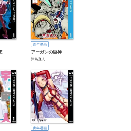
青年漫画
E
アーガンの巨神
津島直人
青年漫画