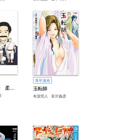
青年漫画
嘉納治五郎伝 柔の道 合本版
玉転師
裕
有賀照人
富沢義彦