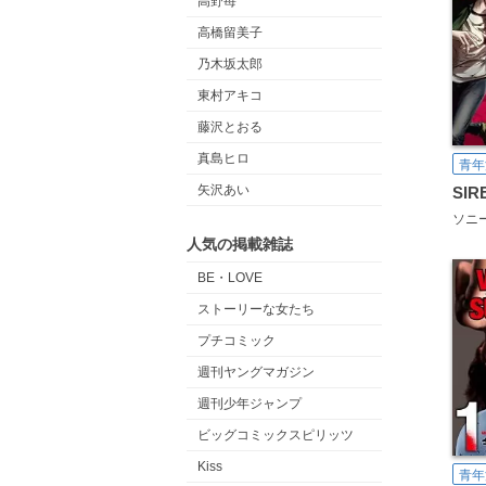
高野苺
高橋留美子
乃木坂太郎
東村アキコ
藤沢とおる
真島ヒロ
青年
矢沢あい
SIR
人気の掲載雑誌
BE・LOVE
ストーリーな女たち
プチコミック
週刊ヤングマガジン
週刊少年ジャンプ
ビッグコミックスピリッツ
Kiss
青年