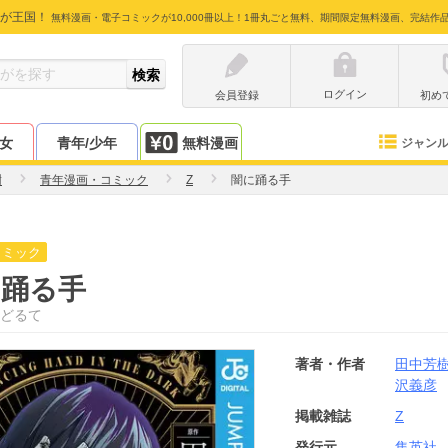
が王国！
無料漫画・電子コミックが10,000冊以上！1冊丸ごと無料、期間限定無料漫画、完結作
ログイン
会員登録
初め
少女
青年/少年
無料漫画
ジャン
樹
青年漫画・コミック
Z
闇に踊る手
コミック
に踊る手
どるて
著者・作者
田中芳
沢義彦
掲載雑誌
Z
発行元
集英社