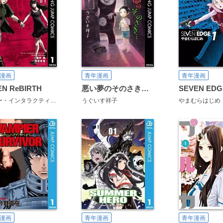
漫画
青年漫画
青年漫画
EN ReBIRTH
悪い夢のそのさき…
SEVEN EDG
ソニー・インタラクティブエンタテインメント
うぐいす祥子
Project SIREN team
酒井義
やまむらはじめ
浅田有皆
漫画
青年漫画
青年漫画