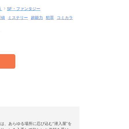
画
SF・ファンタジー
探偵
ミステリー
超能力
犯罪
コミカラ
結
は、あらゆる場所に忍び込む“潜入屋”を