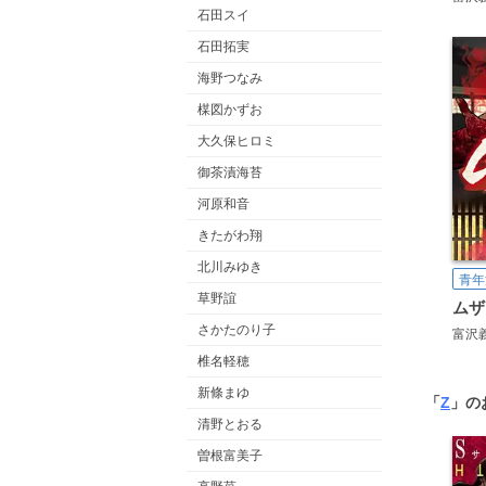
石田スイ
石田拓実
海野つなみ
楳図かずお
大久保ヒロミ
御茶漬海苔
河原和音
きたがわ翔
北川みゆき
青年
草野誼
さかたのり子
富沢
椎名軽穂
新條まゆ
「
Z
」の
清野とおる
曽根富美子