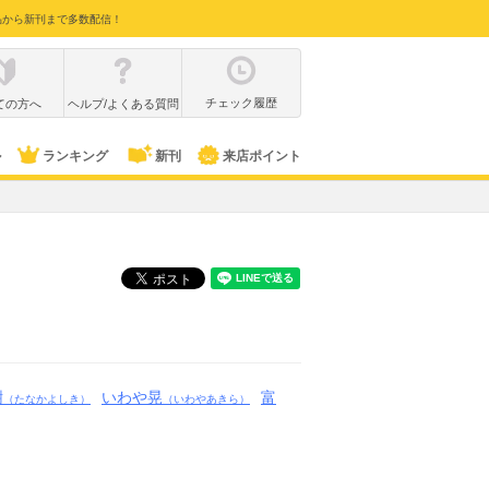
品から新刊まで多数配信！
チェック履歴
ての方へ
ヘルプ/よくある質問
ル
ランキング
新刊
来店ポイント
樹
いわや晃
富
（たなかよしき）
（いわやあきら）