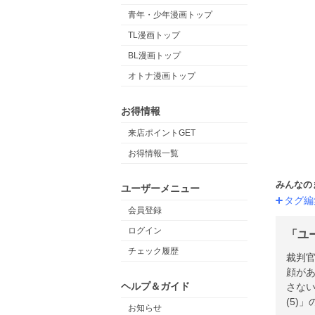
青年・少年漫画トップ
TL漫画トップ
BL漫画トップ
オトナ漫画トップ
お得情報
来店ポイントGET
お得情報一覧
みんなの
ユーザーメニュー
タグ編
会員登録
ログイン
「ユ
チェック履歴
裁判
顔が
ヘルプ＆ガイド
さない
(5)
お知らせ