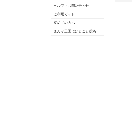
ヘルプ／お問い合わせ
ご利用ガイド
初めての方へ
まんが王国にひとこと投稿
漫画を探す
条件で探す
テーマで探す
著者で探す
掲載雑誌で探す
キーワードで探す
発行元で探す
みんなのまんがレポ
無料漫画
1巻
無料漫画トップ