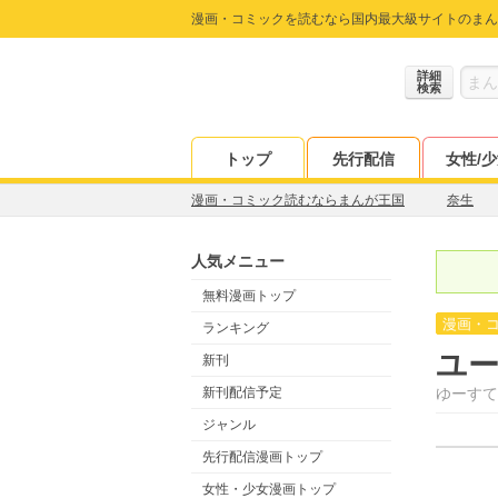
漫画・コミックを読むなら国内最大級サイトのまん
詳細
検索
トップ
先行配信
女性/
漫画・コミック読むならまんが王国
奈生
人気メニュー
無料漫画トップ
漫画・
ランキング
ユー
新刊
新刊配信予定
ゆーすて
ジャンル
先行配信漫画トップ
女性・少女漫画トップ