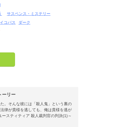
N
画
サスペンス・ミステリー
イコパス
ダーク
結
トーリー
いた。そんな彼には「殺人鬼」という裏の
「法律が貴様を逃しても、俺は貴様を逃が
ースティティア 殺人裁判官の判決(1)～