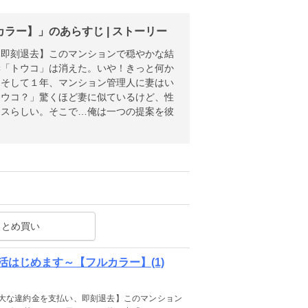
ー】」のあらすじ | ストーリー
、即刻退去】このマンションで穏やかな結
妻「トウコ」は消えた。いや！きっと何か
。そして１年、マンション管理人に妻はい
トウコ？」驚くほど妻に似ているけど、性
レスらしい。そこで…俺は一つの提案を彼
まとめ買い
はじめます～【フルカラー】(1)
大な違約金を支払い、即刻退去】このマンション