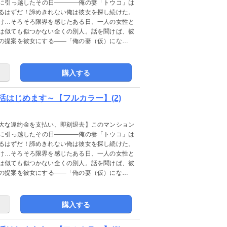
に引っ越したその日――――俺の妻「トウコ」は
るはずだ！諦めきれない俺は彼女を探し続けた。
け…そろそろ限界を感じたある日、一人の女性と
は似ても似つかない全くの別人。話を聞けば、彼
の提案を彼女にする――「俺の妻（仮）になって
購入する
はじめます～【フルカラー】(2)
大な違約金を支払い、即刻退去】このマンション
に引っ越したその日――――俺の妻「トウコ」は
るはずだ！諦めきれない俺は彼女を探し続けた。
け…そろそろ限界を感じたある日、一人の女性と
は似ても似つかない全くの別人。話を聞けば、彼
の提案を彼女にする――「俺の妻（仮）になって
購入する