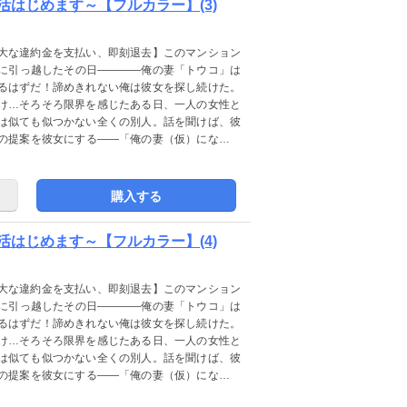
はじめます～【フルカラー】(3)
大な違約金を支払い、即刻退去】このマンション
に引っ越したその日――――俺の妻「トウコ」は
るはずだ！諦めきれない俺は彼女を探し続けた。
け…そろそろ限界を感じたある日、一人の女性と
は似ても似つかない全くの別人。話を聞けば、彼
の提案を彼女にする――「俺の妻（仮）になって
購入する
はじめます～【フルカラー】(4)
大な違約金を支払い、即刻退去】このマンション
に引っ越したその日――――俺の妻「トウコ」は
るはずだ！諦めきれない俺は彼女を探し続けた。
け…そろそろ限界を感じたある日、一人の女性と
は似ても似つかない全くの別人。話を聞けば、彼
の提案を彼女にする――「俺の妻（仮）になって