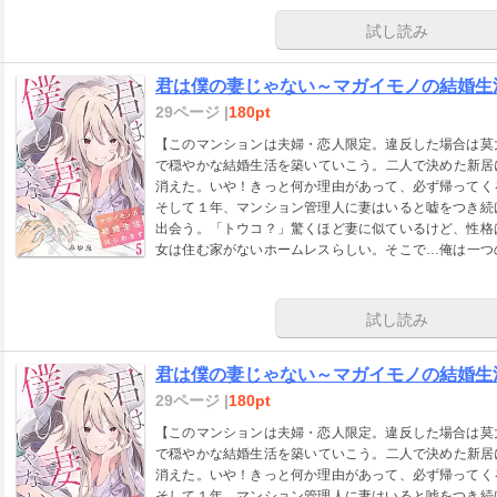
試し読み
君は僕の妻じゃない～マガイモノの結婚生活
29ページ |
180pt
【このマンションは夫婦・恋人限定。違反した場合は莫
で穏やかな結婚生活を築いていこう。二人で決めた新居
消えた。いや！きっと何か理由があって、必ず帰ってく
そして１年、マンション管理人に妻はいると嘘をつき続
出会う。「トウコ？」驚くほど妻に似ているけど、性格
女は住む家がないホームレスらしい。そこで…俺は一つ
くれ！」妻が、トウコが戻る日まで。
試し読み
君は僕の妻じゃない～マガイモノの結婚生活
29ページ |
180pt
【このマンションは夫婦・恋人限定。違反した場合は莫
で穏やかな結婚生活を築いていこう。二人で決めた新居
消えた。いや！きっと何か理由があって、必ず帰ってく
そして１年、マンション管理人に妻はいると嘘をつき続