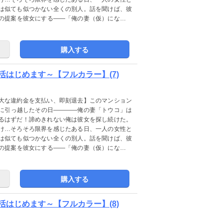
は似ても似つかない全くの別人。話を聞けば、彼
の提案を彼女にする――「俺の妻（仮）になって
購入する
はじめます～【フルカラー】(7)
大な違約金を支払い、即刻退去】このマンション
に引っ越したその日――――俺の妻「トウコ」は
るはずだ！諦めきれない俺は彼女を探し続けた。
け…そろそろ限界を感じたある日、一人の女性と
は似ても似つかない全くの別人。話を聞けば、彼
の提案を彼女にする――「俺の妻（仮）になって
購入する
はじめます～【フルカラー】(8)