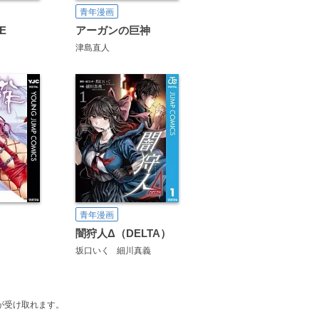
青年漫画
E
アーガンの巨神
津島直人
青年漫画
闇狩人Δ（DELTA）
坂口いく
細川真義
が受け取れます。