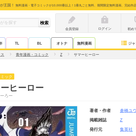
が王国！
無料漫画・電子コミックが10,000冊以上！1冊丸ごと無料、期間限定無料漫画、完結作
ログイン
会員登録
初め
ジャ
年
TL
BL
オトナ
無料漫画
ウス
青年漫画・コミック
Z
サマーヒーロー
コミック
マーヒーロー
ーろー
著者・作者
倉橋ユ
掲載雑誌
Z
発行元
集英社