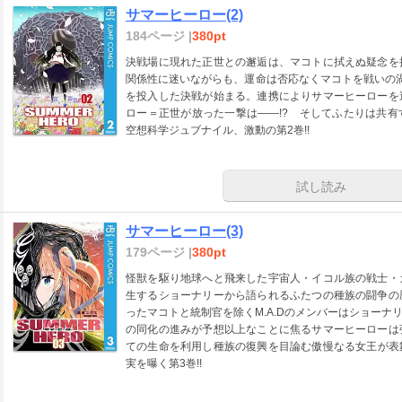
サマーヒーロー(2)
184ページ |
380pt
決戦場に現れた正世との邂逅は、マコトに拭えぬ疑念を
関係性に迷いながらも、運命は否応なくマコトを戦いの
を投入した決戦が始まる。連携によりサマーヒーローを
ロー＝正世が放った一撃は――!? そしてふたりは共
空想科学ジュブナイル、激動の第2巻!!
試し読み
サマーヒーロー(3)
179ページ |
380pt
怪獣を駆り地球へと飛来した宇宙人・イコル族の戦士・
生するショーナリーから語られるふたつの種族の闘争の
ったマコトと統制官を除くM.A.Dのメンバーはショー
の同化の進みが予想以上なことに焦るサマーヒーローは
ての生命を利用し種族の復興を目論む傲慢なる女王が表
実を曝く第3巻!!