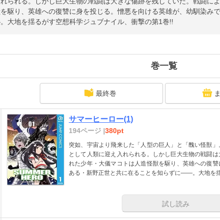
入れられる。しかし巨大生物の戦闘は大きな傷跡を残していた。戦闘に
獣を駆り、英雄への復讐に身を投じる。憎悪を向ける英雄が、幼馴染み
。大地を揺るがす空想科学ジュブナイル、衝撃の第1巻!!
巻一覧
最終巻
サマーヒーロー(1)
194ページ |
380pt
突如、宇宙より飛来した「人型の巨人」と「醜い怪獣」
として人類に迎え入れられる。しかし巨大生物の戦闘は
れた少年・大儀マコトは人造怪獣を駆り、英雄への復讐
ある・新野正世と共に在ることを知らずに――。大地を揺
試し読み