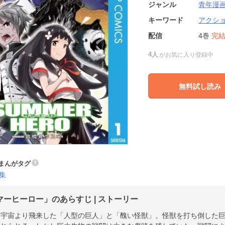
ジャンル
青年漫
キーワード
アクシ
配信
4巻
完
4人
がお気に入り登録中
無料試し読み
まんがタグ
集
マーヒーロー」のあらすじ | ストーリー
、宇宙より飛来した「人型の巨人」と「醜い怪獣」。怪獣を打ち倒した