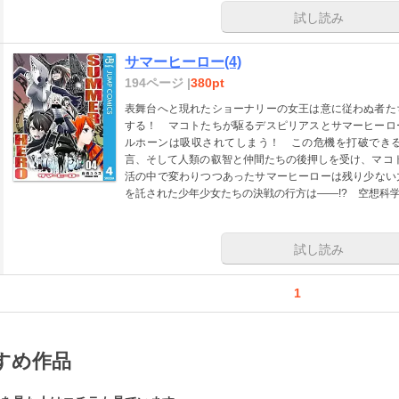
試し読み
サマーヒーロー(4)
194ページ |
380pt
表舞台へと現れたショーナリーの女王は意に従わぬ者た
する！ マコトたちが駆るデスピリアスとサマーヒーロ
ルホーンは吸収されてしまう！ この危機を打破でき
言、そして人類の叡智と仲間たちの後押しを受け、マコト
活の中で変わりつつあったサマーヒーローは残り少ない
を託された少年少女たちの決戦の行方は――!? 空想科学
試し読み
1
すめ作品