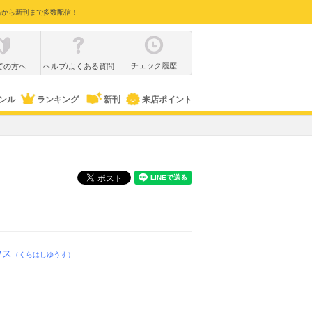
品から新刊まで多数配信！
チェック履歴
ての方へ
ヘルプ/よくある質問
ンル
ランキング
新刊
来店ポイント
ウス
（くらはしゆうす）