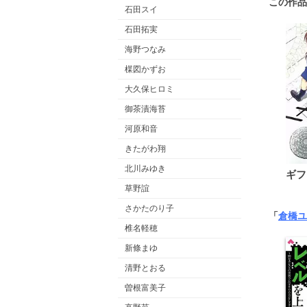
この作品
石田スイ
石田拓実
海野つなみ
楳図かずお
大久保ヒロミ
御茶漬海苔
河原和音
きたがわ翔
北川みゆき
ギフ
草野誼
さかたのり子
「
倉橋ユ
椎名軽穂
新條まゆ
清野とおる
曽根富美子