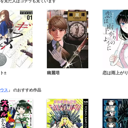
を見た人はコチラも見ています
ト±
幽麗塔
ウス
」 のおすすめ作品