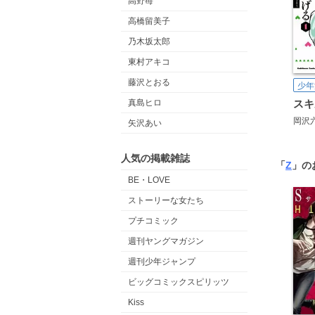
高野苺
高橋留美子
乃木坂太郎
東村アキコ
藤沢とおる
少年
真島ヒロ
岡沢
矢沢あい
人気の掲載雑誌
「
Z
」の
BE・LOVE
ストーリーな女たち
プチコミック
週刊ヤングマガジン
週刊少年ジャンプ
ビッグコミックスピリッツ
Kiss