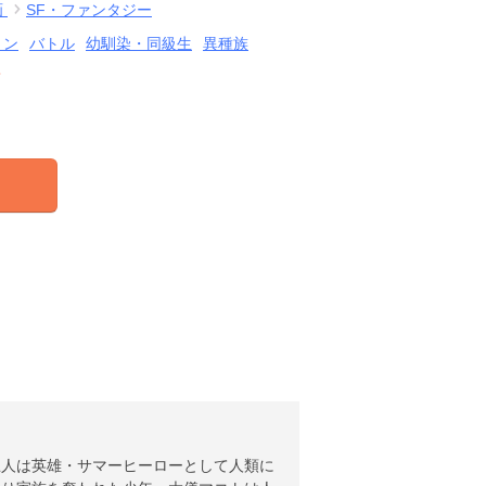
画
SF・ファンタジー
ョン
バトル
幼馴染・同級生
異種族
結
巨人は英雄・サマーヒーローとして人類に