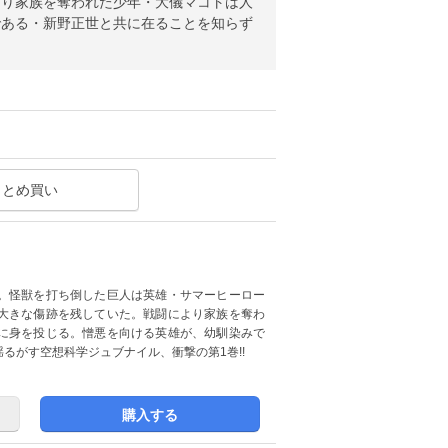
より家族を奪われた少年・大儀マコトは人
である・新野正世と共に在ることを知らず
まとめ買い
。怪獣を打ち倒した巨人は英雄・サマーヒーロー
大きな傷跡を残していた。戦闘により家族を奪わ
に身を投じる。憎悪を向ける英雄が、幼馴染みで
るがす空想科学ジュブナイル、衝撃の第1巻!!
購入する