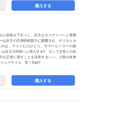
購入する
ちに鉄槌を下すべく、巨大なダイナリーへと変態
ーは女王の圧倒的戦闘力に蹂躙され、チヅルとカ
るのは、マコトただひとり。サマーヒーローの助
は女王の内部へと突入する!! そして正世との生
力を正世に渡すことを決意する――。人類の未来
ジュブナイル、堂々完結!!
購入する