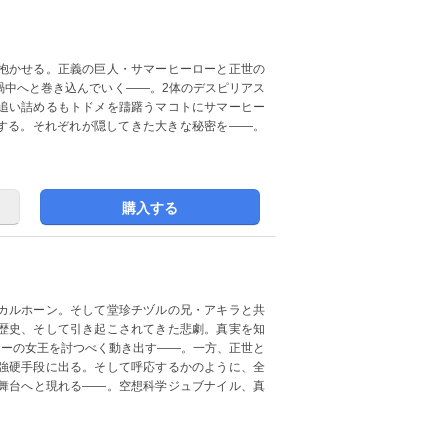
抱かせる。正義の巨人・サマーヒーローと正世の
渦中へと巻き込んでいく――。2体のデスピリアス
追い詰めるもトドメを躊躇うマコトにサマーヒー
有する。それぞれが隠してきた大きな秘密を――。
購入する
カルホーン。そして堂珍チヅルの兄・アキラと共
歴史、そして引き起こされてきた悲劇。真実を知
ナリーの女王を討つべく動き出す――。一方、正世と
強硬手段に出る。そして呼応するかのように、全
舞台へと現れる――。空想科学ジュブナイル、真