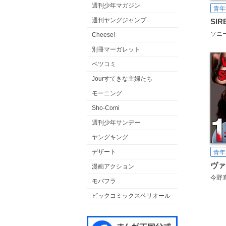
週刊少年マガジン
青年
週刊ヤングジャンプ
SIR
Cheese!
別冊マーガレット
ベツコミ
Jourすてきな主婦たち
モーニング
Sho-Comi
週刊少年サンデー
ヤングキング
デザート
青年
漫画アクション
今野
モバフラ
ビックコミックスペリオール