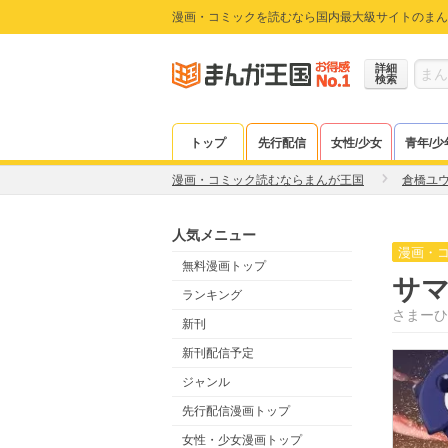
漫画・コミックを読むなら国内最大級サイトのまん
詳細
検索
トップ
先行配信
女性/少女
青年/少
漫画・コミック読むならまんが王国
倉橋ユ
人気メニュー
漫画・
無料漫画トップ
サ
ランキング
さまーひ
新刊
新刊配信予定
ジャンル
先行配信漫画トップ
女性・少女漫画トップ