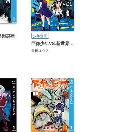
 怪獣惑星
少年漫画
巨像少年VS.新世界少女
倉橋ユウス