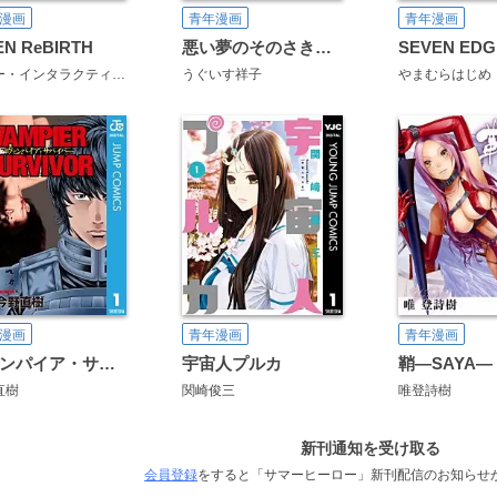
漫画
青年漫画
青年漫画
EN ReBIRTH
悪い夢のそのさき…
SEVEN EDG
ソニー・インタラクティブエンタテインメント
うぐいす祥子
Project SIREN team
酒井義
やまむらはじめ
浅田有皆
漫画
青年漫画
青年漫画
ヴァンパイア・サバイバー
宇宙人プルカ
鞘―SAYA―
直樹
関崎俊三
唯登詩樹
新刊通知を受け取る
会員登録
をすると「サマーヒーロー」新刊配信のお知らせ