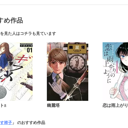
すめ作品
を見た人はコチラも見ています
ト±
幽麗塔
す祥子
」 のおすすめ作品