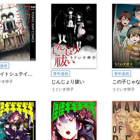
漫画
フロイトシュテインの双子
青年漫画
青年漫画
じんじょり祓い
この子じゃ
いす祥子
うぐいす祥子
うぐいす祥子