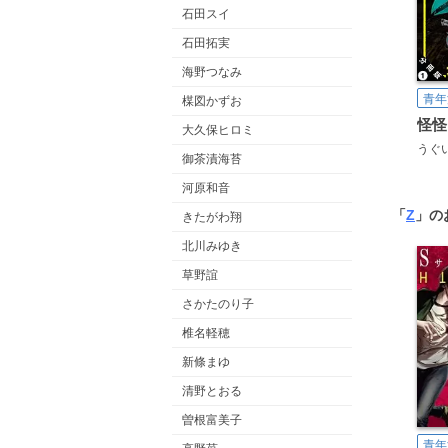
石田スイ
石田拓実
海野つなみ
青年
楳図かずお
大久保ヒロミ
うぐ
御茶漬海苔
河原和音
「
Z
」の
きたがわ翔
北川みゆき
草野誼
さかたのり子
椎名軽穂
新條まゆ
清野とおる
曽根富美子
青年