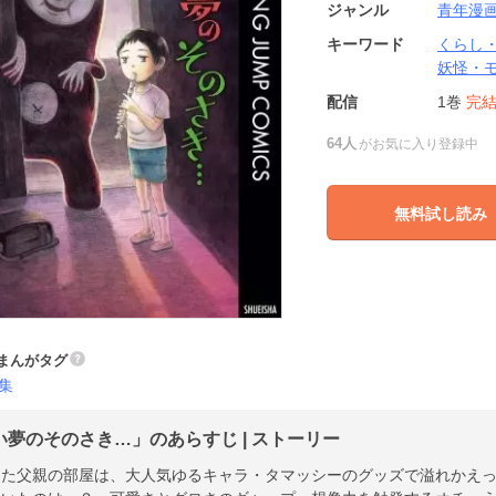
ジャンル
青年漫
キーワード
くらし
妖怪・
配信
1巻
完
64人
がお気に入り登録中
無料試し読み
まんがタグ
集
い夢のそのさき…」のあらすじ | ストーリー
した父親の部屋は、大人気ゆるキャラ・タマッシーのグッズで溢れかえ