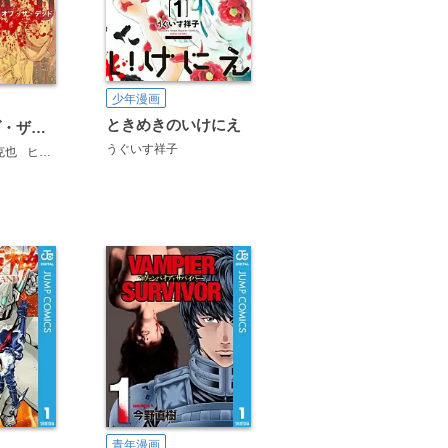
少年漫画
ときめきのいけにえ
マンガ・オブ・ザ・デッド
うぐいす祥子
克也
ヒロモト森一
うぐいす祥子
鬼ノ仁
島田虎之介
古泉智浩
腑貌篤史
青年漫画