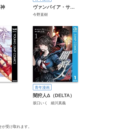
巨神
ヴァンパイア・サバイバー
今野直樹
青年漫画
闇狩人Δ（DELTA）
坂口いく
細川真義
せが受け取れます。