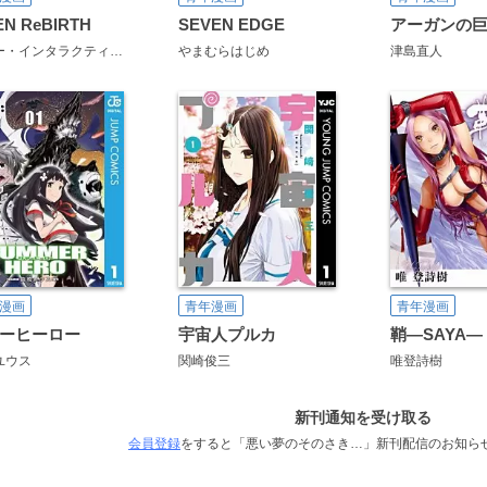
EN ReBIRTH
SEVEN EDGE
アーガンの
ソニー・インタラクティブエンタテインメント
やまむらはじめ
Project SIREN team
酒井義
津島直人
浅田有皆
漫画
青年漫画
青年漫画
ーヒーロー
宇宙人プルカ
鞘―SAYA―
ユウス
関崎俊三
唯登詩樹
新刊通知を受け取る
会員登録
をすると「悪い夢のそのさき…」新刊配信のお知ら