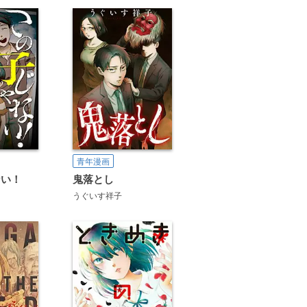
青年漫画
ない！
鬼落とし
うぐいす祥子