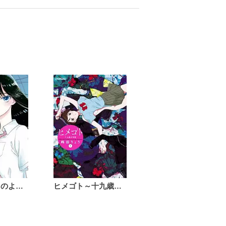
恋は雨上がりのように
ヒメゴト～十九歳の制服～