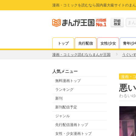
漫画・コミックを読むなら国内最大級サイトのまん
詳細
検索
トップ
先行配信
女性/少女
青年/少
漫画・コミック読むならまんが王国
うぐい
人気メニュー
漫画・
無料漫画トップ
悪
ランキング
わるいゆ
新刊
新刊配信予定
ジャンル
先行配信漫画トップ
女性・少女漫画トップ