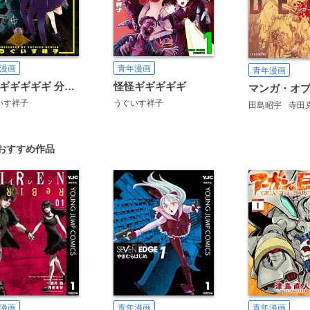
漫画
青年漫画
青年漫画
怪怪ギギギギギ 分冊版
怪怪ギギギギギ
いす祥子
うぐいす祥子
田島昭宇
寺田
おすすめ作品
漫画
青年漫画
青年漫画