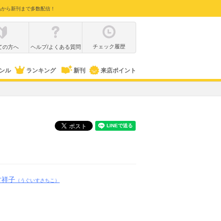
品から新刊まで多数配信！
チェック履歴
ての方へ
ヘルプ/よくある質問
ンル
ランキング
新刊
来店ポイント
す祥子
（うぐいすさちこ）