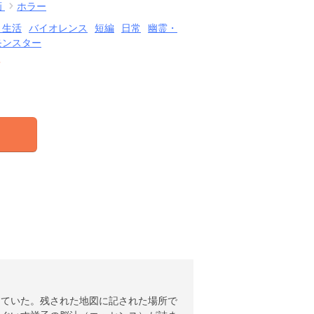
画
ホラー
・生活
バイオレンス
短編
日常
幽霊・
モンスター
結
っていた。残された地図に記された場所で