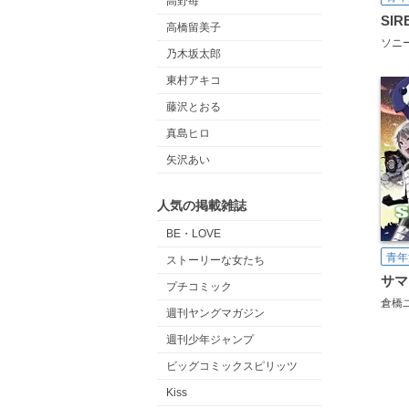
高野苺
SIR
高橋留美子
乃木坂太郎
東村アキコ
藤沢とおる
真島ヒロ
矢沢あい
人気の掲載雑誌
BE・LOVE
青年
ストーリーな女たち
サマ
プチコミック
倉橋
週刊ヤングマガジン
週刊少年ジャンプ
ビッグコミックスピリッツ
Kiss