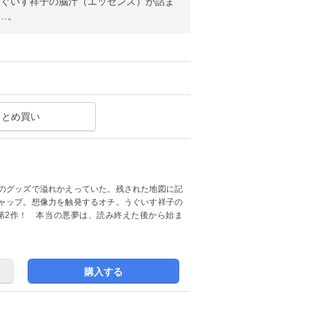
うぐいす祥子の脳汁（エッセンス）が詰ま
…。
まとめ買い
のグッズで溢れかえっていた。残された地図に記
ャップ。想像力を触発するオチ。うぐいす祥子の
第2作！ 本当の悪夢は、読み終えた後から始ま
購入する