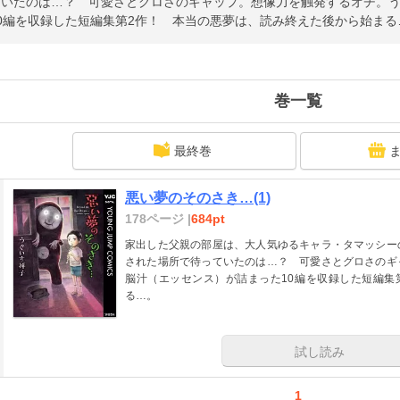
ていたのは…？ 可愛さとグロさのギャップ。想像力を触発するオチ。
0編を収録した短編集第2作！ 本当の悪夢は、読み終えた後から始まる
巻一覧
最終巻
悪い夢のそのさき…(1)
178ページ |
684pt
家出した父親の部屋は、大人気ゆるキャラ・タマッシー
された場所で待っていたのは…？ 可愛さとグロさのギ
脳汁（エッセンス）が詰まった10編を収録した短編集
る…。
試し読み
1