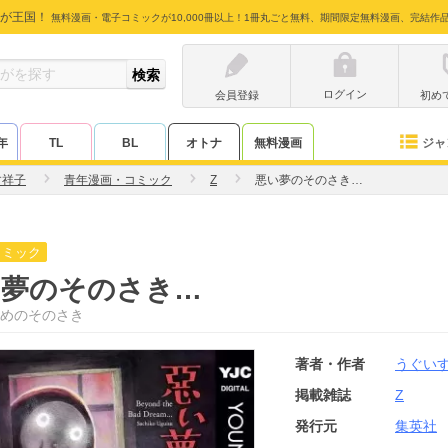
が王国！
無料漫画・電子コミックが10,000冊以上！1冊丸ごと無料、期間限定無料漫画、完結作
ログイン
会員登録
初め
ジャ
年
TL
BL
オトナ
無料漫画
す祥子
青年漫画・コミック
Z
悪い夢のそのさき…
コミック
い夢のそのさき…
めのそのさき
著者・作者
うぐい
掲載雑誌
Z
発行元
集英社