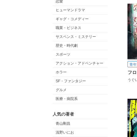
恋愛
ヒューマンドラマ
ギャグ・コメディー
職業・ビジネス
サスペンス・ミステリー
歴史・時代劇
スポーツ
アクション・アドベンチャー
青年
ホラー
うぐ
SF・ファンタジー
グルメ
医療・病院系
人気の著者
青山剛昌
浅野いにお