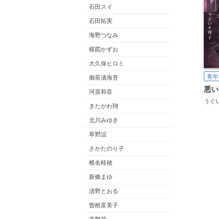
石田スイ
石田拓実
海野つなみ
楳図かずお
大久保ヒロミ
青年
御茶漬海苔
悪い
河原和音
うぐ
きたがわ翔
北川みゆき
草野誼
さかたのり子
椎名軽穂
新條まゆ
清野とおる
曽根富美子