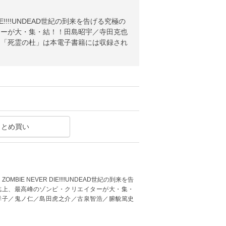
!!!!UNDEAD世紀の到来を告げる究極の
ターが大・集・結！！田島昭宇／寺田克也
※「死霊の杜」は本電子書籍には収録され
まとめ買い
E NEVER DIE!!!!UNDEAD世紀の到来を告
誌上、最高峰のゾンビ・クリエイターが大・集・
祥子／鬼ノ仁／島田虎之介／古泉智浩／腑貌篤史
。