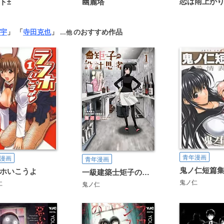
ト±
幽麗塔
宇
」 「
寺田克也
」
のおすすめ作品
…他
青年漫画
漫画
青年漫画
ホいこうよ
一級建築士矩子の設計思考
鬼ノ仁
仁
鬼ノ仁