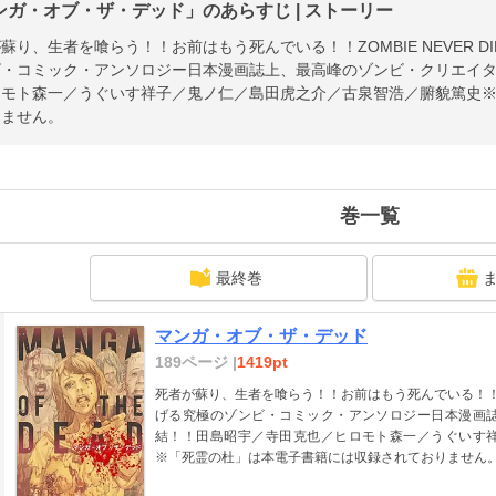
ンガ・オブ・ザ・デッド」のあらすじ | ストーリー
蘇り、生者を喰らう！！お前はもう死んでいる！！ZOMBIE NEVER DIE
ビ・コミック・アンソロジー日本漫画誌上、最高峰のゾンビ・クリエイ
ロモト森一／うぐいす祥子／鬼ノ仁／島田虎之介／古泉智浩／腑貌篤史
りません。
巻一覧
最終巻
マンガ・オブ・ザ・デッド
189ページ |
1419pt
死者が蘇り、生者を喰らう！！お前はもう死んでいる！！ZOMBI
げる究極のゾンビ・コミック・アンソロジー日本漫画
結！！田島昭宇／寺田克也／ヒロモト森一／うぐいす
※「死霊の杜」は本電子書籍には収録されておりません