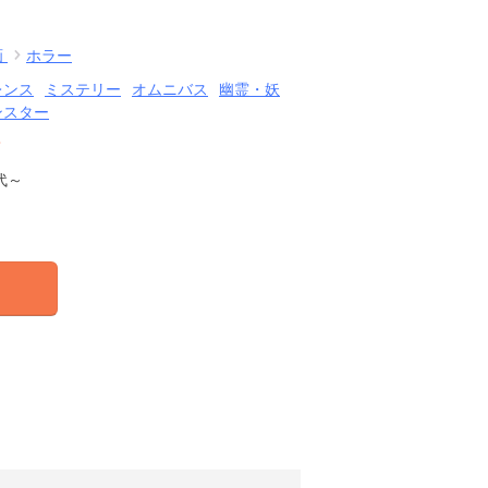
画
ホラー
レンス
ミステリー
オムニバス
幽霊・妖
ンスター
結
代～