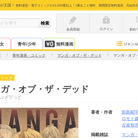
が王国！
無料漫画・電子コミックが10,000冊以上！1冊丸ごと無料、期間限定無料漫画、完結作
ログイン
会員登録
初め
少女
青年/少年
無料漫画
ジャン
宇
青年漫画・コミック
マンガ・オブ・ザ・デッド
マンガ・オブ
コミック
ンガ・オブ・ザ・デッド
ぶざでっど
著者・作者
田島昭
ロモト
古泉智
掲載雑誌
マンガ