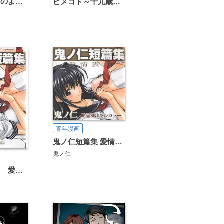
恋は雨上がりのように
ヒメゴト～十九歳の制服～
青年漫画
鬼ノ仁短篇集 愛情表現（絶品演出フルカラー）
鬼ノ仁
鬼ノ仁短篇集 愛情表現