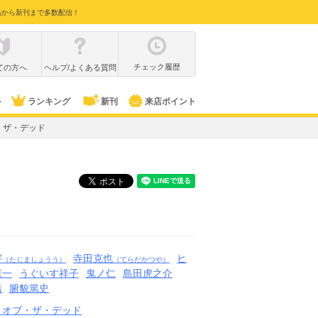
品から新刊まで多数配信！
チェック履歴
ての方へ
ヘルプ/よくある質問
ル
ランキング
新刊
来店ポイント
・ザ・デッド
宇
寺田克也
ヒ
（たじましょうう）
（てらだかつや）
森一
うぐいす祥子
鬼ノ仁
島田虎之介
浩
腑貌篤史
・オブ・ザ・デッド