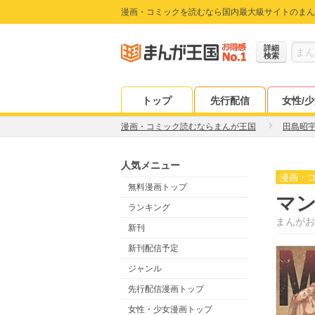
漫画・コミックを読むなら国内最大級サイトのまん
詳細
検索
トップ
先行配信
女性/
漫画・コミック読むならまんが王国
田島昭
人気メニュー
漫画・
無料漫画トップ
マ
ランキング
まんがお
新刊
新刊配信予定
ジャンル
先行配信漫画トップ
女性・少女漫画トップ