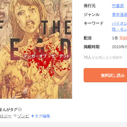
発行元
竹書房
ジャンル
青年漫
キーワード
バイオ
怪・モ
配信
1巻
完
掲載時期
2010年
70人
がお気に入り登録中
無料試し読み
まんがタグ
ロジー
ゾンビ
タグ編集