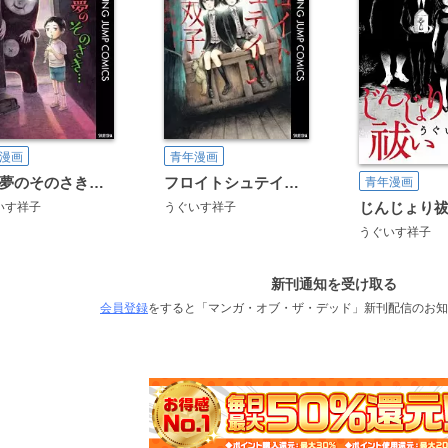
漫画
青年漫画
夢のそのさき…
フロイトシュテインの双子
青年漫画
じんじょり
いす祥子
うぐいす祥子
うぐいす祥子
新刊通知を受け取る
会員登録
をすると「マンガ・オブ・ザ・デッド」新刊配信のお知