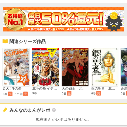
関連シリーズ作品
DD北斗の拳
天の覇王 北斗の拳 ラオウ外伝
銀の聖者 北斗の拳 トキ外伝
北斗の拳 イチゴ味
9巻
5巻
完
6巻
完
6巻
8巻
完
/ 71話
完
みんなのまんがレポ
現在まんがレポはありません。