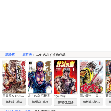
「
武論尊
」 「
原哲夫
」
のおすすめ作品
…他
前田慶次 かぶき旅
北斗の拳 究極版
花の慶次 ―雲のかなたに―
蒼
北斗の拳
無料試し読み
無料試し読み
無料試し読み
無料試し読み