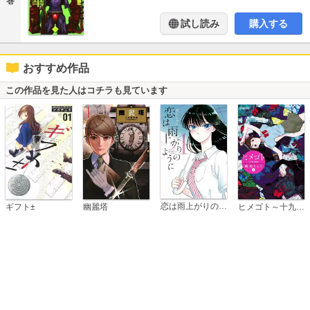
巻
試し読み
購入する
おすすめ作品
この作品を見た人はコチラも見ています
恋は雨上がりのように
ギフト±
幽麗塔
ヒメゴト～十九歳の制服～