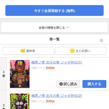
ギの怒りが爆発。そんな折、たまたま道場破りに来た拳法家を袋叩きにする。
その姿を見たリュウケンは親子の情愛を捨て、ジャギを候補者に加えることを
決意。ジャギは伝承者候補としての修行を開始し、リュウケンから北斗羅漢撃
今すぐ会員登録する (無料)
を伝授される。幼い頃に知り合った暴走族の少女アンナに励まされながら修行
を続けるジャギだったが、ケンシロウが自分より成長したことを痛感させら
れ、リュウケンの許を飛び出してしまう。それから5年経ち、再びリュウケンの
前にジャギが現れるが、その日を境にジャギの運命の歯車が一気に加速して回
全巻の情報を
閉じる
り始める…。
巻一覧
最終巻
まとめ買い
極悪ノ華 北斗の拳 ジャギ外伝(1)
192ページ
|
540pt
1
巻
試し読み
購入する
極悪ノ華 北斗の拳 ジャギ外伝(2)
191ページ
|
540pt
2