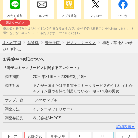
友だち追加
メルマガ
アプリ通知
フォロー
いいね
限定クーポン
※通知する情報およびタイミングが異なりますので、併せて受け取ることをお勧めします。 ※
通知をしないキャンペーンもあります。ご了承ください。
まんが王国
武論尊
青年漫画
ゼノンコミックス
極悪ノ華 北斗の拳
ジャギ外伝
お得感No.1表記について
「電子コミックサービスに関するアンケート」
調査期間
2026年3月6日～2026年3月18日
調査対象
まんが王国または主要電子コミックサービスのうちいずれか
をメイン且つ有料で利用している20歳～69歳の男女
サンプル数
1,236サンプル
調査方法
インターネットリサーチ
調査委託先
株式会社MARCS
詳細表示▼
トップ
女性/少女
青年/少年
TL
BL
オトナ