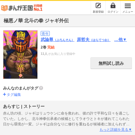
新規登録
ログイン
メニュー
極悪ノ華 北斗の拳 ジャギ外伝
青年
武論尊
原哲夫
…他▼
（ぶろんそん）
（はらてつお）
2巻
完結
11人
がお気に入り登録中
無料試し読み
みんなのまんがタグ
タグ編集
あらすじ | ストーリー
赤ん坊の頃、ジャギはリュウケンに命を救われ、彼の許で平和な日々を過ごし
ていた。しかし、北斗神拳伝承者の候補としてラオウとトキが連れてこられた
日から環境が一変。ジャギは自分なりに修行を重ねるが候補者に加えられず、
鬱屈した日々が始まる。さらに、新たな候補者としてケンシロウが現れてジャ
もっと詳細を見る▼