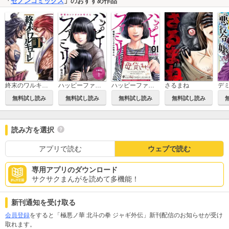
「
ゼノンコミックス
」のおすすめ作品
終末のワルキューレ
ハッピーファミリー 復讐のレンタルお母さん 分冊版
ハッピーファミリー 復讐のレンタルお母さん
さるまね
無料試し読み
無料試し読み
無料試し読み
無料試し読み
読み方を選択
アプリで読む
ウェブで読む
専用アプリのダウンロード
サクサクまんがを読めて多機能！
新刊通知を受け取る
会員登録
をすると「極悪ノ華 北斗の拳 ジャギ外伝」新刊配信のお知らせが受け
取れます。