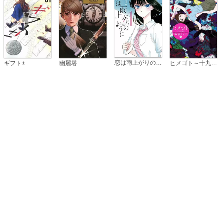
恋は雨上がりのように
ギフト±
幽麗塔
ヒメゴト～十九歳の制服～