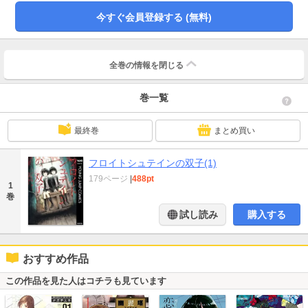
今すぐ会員登録する (無料)
全巻の情報を
閉じる
巻一覧
最終巻
まとめ買い
フロイトシュテインの双子(1)
179ページ
|
488pt
1
巻
試し読み
購入する
おすすめ作品
この作品を見た人はコチラも見ています