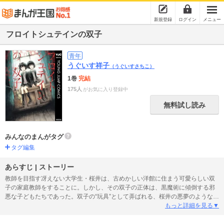
新規登録
ログイン
メニュー
フロイトシュテインの双子
青年
うぐいす祥子
（うぐいすさちこ）
1巻
完結
175人
がお気に入り登録中
無料試し読み
みんなのまんがタグ
タグ編集
あらすじ | ストーリー
教師を目指す冴えない大学生・桜井は、古めかしい洋館に住まう可愛らしい双
子の家庭教師をすることに。しかし、その双子の正体は、黒魔術に傾倒する邪
悪な子どもたちであった。双子の“玩具”として弄ばれる、桜井の悪夢のような毎
日が始まる…！ ホラー漫画の可能性を詰め込んだ、うぐいす祥子初の短編
もっと詳細を見る▼
集！ 【同時収録】森の中の家／とむらいバレンタイン／星空パルス／恋の神
様