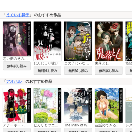
「
うぐいす祥子
」 のおすすめ作品
悪い夢のそのさき…
じんじょり祓い
この子じゃない！
鬼落とし
無料試し読み
無料試し読み
無料試し読み
無料試し読み
「
アオハル
」のおすすめ作品
アナーキー・イン・ザ・JK
ヒカリとツエのうた
The Mark of Watzel
昔話のできるまで
レ