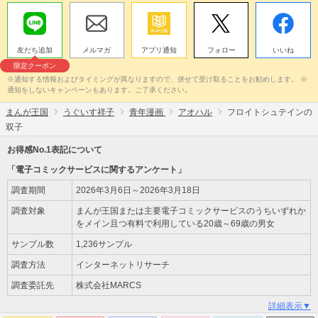
友だち追加
メルマガ
アプリ通知
フォロー
いいね
限定クーポン
※通知する情報およびタイミングが異なりますので、併せて受け取ることをお勧めします。 ※
通知をしないキャンペーンもあります。ご了承ください。
まんが王国
うぐいす祥子
青年漫画
アオハル
フロイトシュテインの
双子
お得感No.1表記について
「電子コミックサービスに関するアンケート」
調査期間
2026年3月6日～2026年3月18日
調査対象
まんが王国または主要電子コミックサービスのうちいずれか
をメイン且つ有料で利用している20歳～69歳の男女
サンプル数
1,236サンプル
調査方法
インターネットリサーチ
調査委託先
株式会社MARCS
詳細表示▼