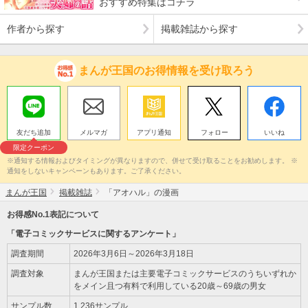
おすすめ特集はコチラ
作者から探す
掲載雑誌から探す
まんが王国のお得情報を受け取ろう
友だち追加
メルマガ
アプリ通知
フォロー
いいね
限定クーポン
※通知する情報およびタイミングが異なりますので、併せて受け取ることをお勧めします。 ※
通知をしないキャンペーンもあります。ご了承ください。
まんが王国
掲載雑誌
「アオハル」の漫画
お得感No.1表記について
「電子コミックサービスに関するアンケート」
調査期間
2026年3月6日～2026年3月18日
調査対象
まんが王国または主要電子コミックサービスのうちいずれか
をメイン且つ有料で利用している20歳～69歳の男女
サンプル数
1,236サンプル