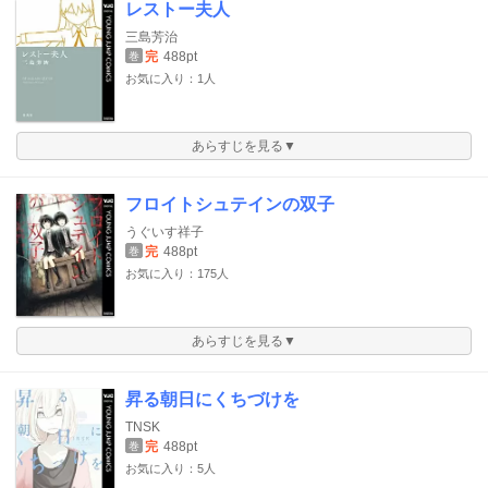
レストー夫人
三島芳治
完
488pt
巻
お気に入り：1人
あらすじを見る▼
フロイトシュテインの双子
うぐいす祥子
完
488pt
巻
お気に入り：175人
あらすじを見る▼
昇る朝日にくちづけを
TNSK
完
488pt
巻
お気に入り：5人