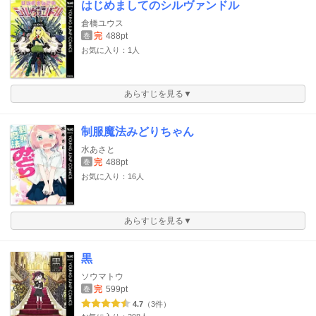
はじめましてのシルヴァンドル
倉橋ユウス
完
488pt
巻
お気に入り：1人
あらすじを見る▼
制服魔法みどりちゃん
水あさと
完
488pt
巻
お気に入り：16人
あらすじを見る▼
黒
ソウマトウ
完
599pt
巻
4.7
（3件）