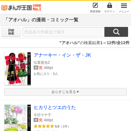
新規登録
ログイン
メニュー
「アオハル」の漫画・コミック一覧
詳細
検索
"アオハル"
の検索結果
1～12件/全12件
アナーキー・イン・ザ・JK
位置原光Z
完
488pt
巻
お気に入り：9人
あらすじを見る▼
ヒカリとツエのうた
今日マチ子
完
488pt
巻
5.0
（1件）