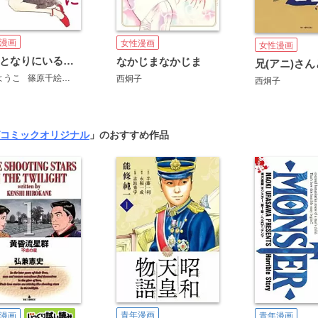
漫画
女性漫画
女性漫画
君がとなりにいるだけで ～愛すべき動物たち～
なかじまなかじま
兄(アニ)さ
ようこ
篠原千絵
西炯子
波津彬子
逢坂みえこ
穂積
桜和アスカ
おおうちえい
西炯子
西炯子
コミックオリジナル
」のおすすめ作品
青年漫画
漫画
青年漫画