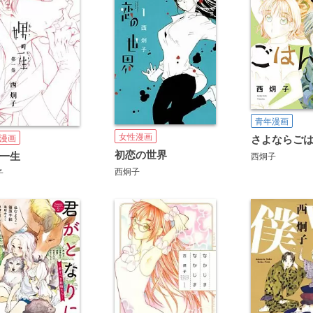
青年漫画
女性漫画
漫画
さよならご
初恋の世界
一生
西炯子
西炯子
子