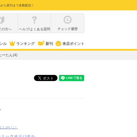
品から新刊まで多数配信！
チェック履歴
ての方へ
ヘルプ/よくある質問
ンル
ランキング
新刊
来店ポイント
たーたん(4)
ん
にしけいこ）
コミックオリジナル