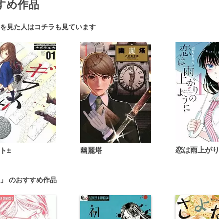
すめ作品
を見た人はコチラも見ています
ト±
幽麗塔
」 のおすすめ作品