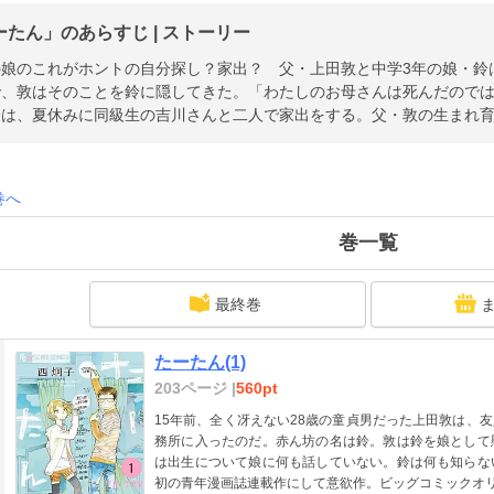
ーたん」のあらすじ | ストーリー
娘のこれがホントの自分探し？家出？ 父・上田敦と中学3年の娘・鈴
で、敦はそのことを鈴に隠してきた。「わたしのお母さんは死んだので
鈴は、夏休みに同級生の吉川さんと二人で家出をする。父・敦の生まれ
巻へ
巻一覧
最終巻
たーたん(1)
203ページ |
560pt
15年前、全く冴えない28歳の童貞男だった上田敦は、
務所に入ったのだ。赤ん坊の名は鈴。敦は鈴を娘として
は出生について娘に何も話していない。鈴は何も知らな
初の青年漫画誌連載作にして意欲作。ビッグコミックオ