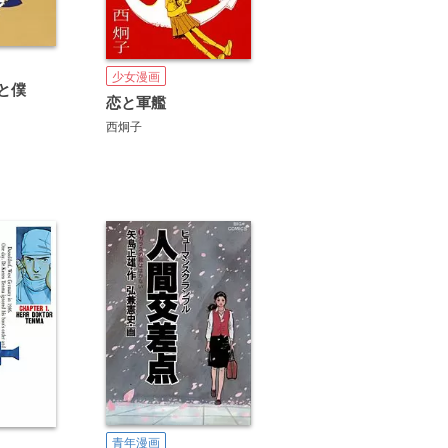
少女漫画
んと僕
恋と軍艦
こ
えすとえむ
西炯子
青年漫画