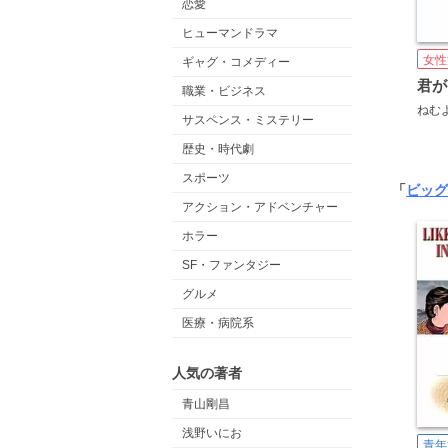
恋愛
ヒューマンドラマ
女性
ギャグ・コメディー
職業・ビジネス
ねむ
サスペンス・ミステリー
歴史・時代劇
スポーツ
「
ビッグ
アクション・アドベンチャー
ホラー
SF・ファンタジー
グルメ
医療・病院系
人気の著者
青山剛昌
浅野いにお
青年