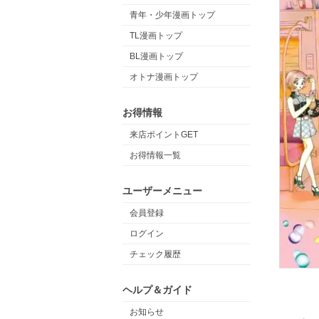
青年・少年漫画トップ
TL漫画トップ
BL漫画トップ
オトナ漫画トップ
お得情報
来店ポイントGET
お得情報一覧
ユーザーメニュー
会員登録
ログイン
チェック履歴
ヘルプ＆ガイド
お知らせ