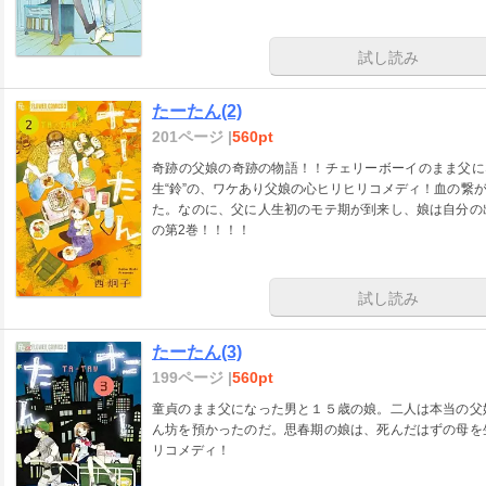
試し読み
たーたん(2)
201ページ |
560pt
奇跡の父娘の奇跡の物語！！チェリーボーイのまま父に
生“鈴”の、ワケあり父娘の心ヒリヒリコメディ！血の繋
た。なのに、父に人生初のモテ期が到来し、娘は自分の
の第2巻！！！！
試し読み
たーたん(3)
199ページ |
560pt
童貞のまま父になった男と１５歳の娘。二人は本当の父
ん坊を預かったのだ。思春期の娘は、死んだはずの母を
リコメディ！